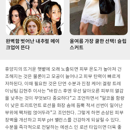
완벽함 벗어난 내추럴 메이
올여름 가장 쿨한 선택! 슬립
크업이 뜬다
스커트
휴양지의 뜨거운 햇볕에 오래 노출되면 피부 온도가 높아져 건
조해지는 것은 물론이고 모공이 늘어나고 피부 탄력이 빠르게
저하된다. 이때 필요한 것은 단연 수분과 진정 케어! 겔랑 트레
이닝팀 김현주 이사는 “바캉스 후엔 우선 달아오른 피부의 열감
을 낮추는 것이 무엇보다 중요하다”고 조언하면서 “알코올 함량
이 낮은 트리트먼트 로션을 화장 솜에 듬뿍 적셔 선번이 일어난
부위에 팩처럼 얹어두라”고 조언한다. 그렇게 하면 손상된 피부
장벽을 개선하고 피부 pH 밸런스를 건강하게 되살릴 수 있다.
수분을 즉각적으로 전달하는 에센스 인 로션 타입이면 더욱 좋