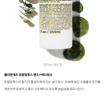
250ml 4만 원.
멜리앤게츠 유칼립투스 핸드+바디워시
유칼립투스의 향기가 풍성하게 퍼지는 보디 워시. 피부에 쌓인 노폐물과 먼지를
깨끗하게 정화하고 몸이 건조해지지 않도록 보습감을 유지시킨다.