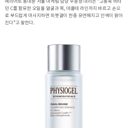
메리어트 동대문 서울 마케팅 담당 우윤정 대리는 “고농축 비타
민 C를 함유한 오일을 얼굴과 목, 데콜테 라인까지 바르고 손으
로 부드럽게 마사지하면 피붓결이 한층 유연해지고 안색이 맑아
진다”고 말한다.