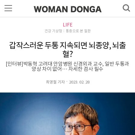
LIFE
건강 기상청：통증으로 본 질환
갑작스러운 두통 지속되면 뇌종양, 뇌출
혈?
[인터뷰]박동혁 고려대 안암병원 신경외과 교수, 일반 두통과
양상 차이 없어… 자세한 검사 필수
최영철 기자
2023. 02. 28