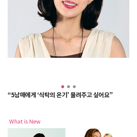
“대치동 조교들도 반수 분위기, 그래도 현역이 불리하지 않은 이유”
“5남매에게 ‘식탁의 온기’ 물려주고 싶어요”
완
What is New