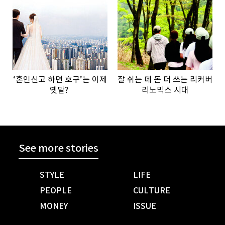
‘혼인신고 하면 호구’는 이제
잘 쉬는 데 돈 더 쓰는 리커버
옛말?
리노믹스 시대
See more stories
STYLE
LIFE
PEOPLE
CULTURE
MONEY
ISSUE