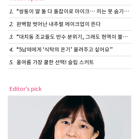
1.
“쌍둥이 딸 둘 다 돌잡이로 마이크… 끼는 못 숨기나 봐요”
2.
완벽함 벗어난 내추럴 메이크업이 뜬다
3.
“대치동 조교들도 반수 분위기, 그래도 현역이 불리하지 않은 이유”
4.
“5남매에게 ‘식탁의 온기’ 물려주고 싶어요”
5.
올여름 가장 쿨한 선택! 슬립 스커트
Editor's pick