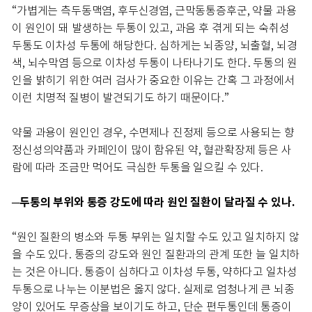
“가볍게는 측두동맥염, 후두신경염, 근막동통증후군, 약물 과용
이 원인이 돼 발생하는 두통이 있고, 과음 후 겪게 되는 숙취성
두통도 이차성 두통에 해당한다. 심하게는 뇌종양, 뇌출혈, 뇌경
색, 뇌수막염 등으로 이차성 두통이 나타나기도 한다. 두통의 원
인을 밝히기 위한 여러 검사가 중요한 이유는 간혹 그 과정에서
이런 치명적 질병이 발견되기도 하기 때문이다.”
약물 과용이 원인인 경우, 수면제나 진정제 등으로 사용되는 향
정신성의약품과 카페인이 많이 함유된 약, 혈관확장제 등은 사
람에 따라 조금만 먹어도 극심한 두통을 일으킬 수 있다.
─두통의 부위와 통증 강도에 따라 원인 질환이 달라질 수 있나.
“원인 질환의 병소와 두통 부위는 일치할 수도 있고 일치하지 않
을 수도 있다. 통증의 강도와 원인 질환과의 관계 또한 늘 일치하
는 것은 아니다. 통증이 심하다고 이차성 두통, 약하다고 일차성
두통으로 나누는 이분법은 옳지 않다. 실제로 엄청나게 큰 뇌종
양이 있어도 무증상을 보이기도 하고, 단순 편두통인데 통증이