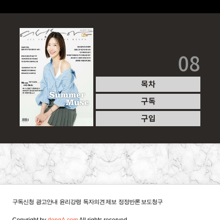
08
목차
구독
구입
구독신청
광고안내
윤리강령
독자의견 제보
정정반론 보도청구