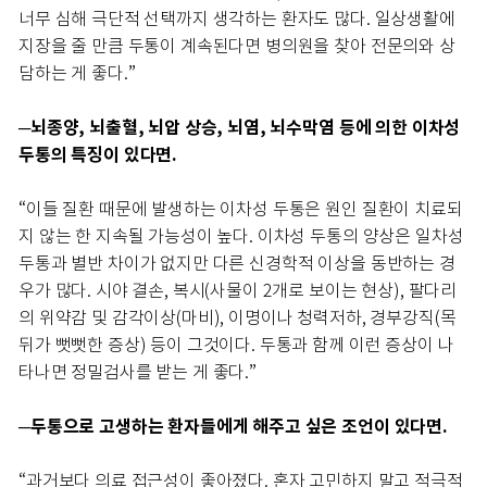
너무 심해 극단적 선택까지 생각하는 환자도 많다. 일상생활에
지장을 줄 만큼 두통이 계속된다면 병의원을 찾아 전문의와 상
담하는 게 좋다.”
─뇌종양, 뇌출혈, 뇌압 상승, 뇌염, 뇌수막염 등에 의한 이차성
두통의 특징이 있다면.
“이들 질환 때문에 발생하는 이차성 두통은 원인 질환이 치료되
지 않는 한 지속될 가능성이 높다. 이차성 두통의 양상은 일차성
두통과 별반 차이가 없지만 다른 신경학적 이상을 동반하는 경
우가 많다. 시야 결손, 복시(사물이 2개로 보이는 현상), 팔다리
의 위약감 및 감각이상(마비), 이명이나 청력저하, 경부강직(목
뒤가 뻣뻣한 증상) 등이 그것이다. 두통과 함께 이런 증상이 나
타나면 정밀검사를 받는 게 좋다.”
─두통으로 고생하는 환자들에게 해주고 싶은 조언이 있다면.
“과거보다 의료 접근성이 좋아졌다. 혼자 고민하지 말고 적극적