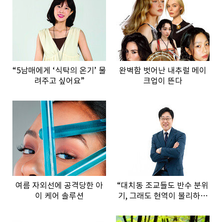
“5남매에게 ‘식탁의 온기’ 물
완벽함 벗어난 내추럴 메이
려주고 싶어요”
크업이 뜬다
여름 자외선에 공격당한 아
“대치동 조교들도 반수 분위
이 케어 솔루션
기, 그래도 현역이 불리하지
않은 이유”