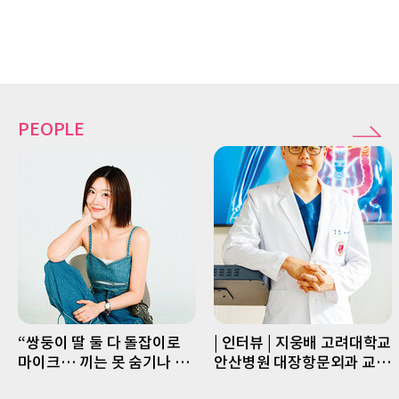
PEOPLE
“쌍둥이 딸 둘 다 돌잡이로
| 인터뷰 | 지웅배 고려대학교
마이크… 끼는 못 숨기나 봐
안산병원 대장항문외과 교수
요”
“수술 까다로운 직장암, 로