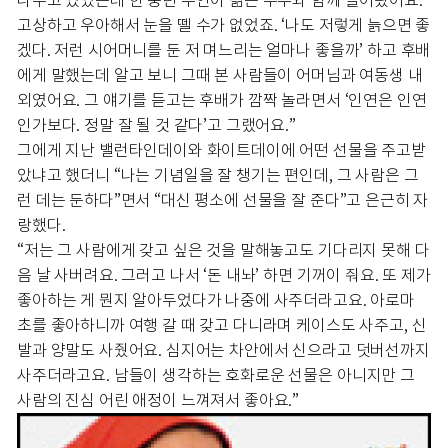
나누고 있었는데 한 중년 부인이 젊은 부부와 함께 들어왔어요.
고상하고 우아해서 눈을 뗄 수가 없었죠. ‘나도 저렇게 늙으면 좋
겠다. 저런 시어머니를 둔 저 며느리는 얼마나 좋을까’ 하고 후배
에게 말했는데 알고 보니 그때 본 사람들이 어머님과 여동생 내
외였어요. 그 얘기를 듣고는 후배가 깜짝 놀라면서 ‘인연은 인연
인가보다. 정말 잘 될 것 같다’고 그랬어요.”
그에게 지난 밸런타인데이와 화이트데이에 어떤 선물을 주고받
았냐고 했더니 “나는 기념일을 잘 챙기는 편인데, 그 사람은 그
런 데는 둔하다”면서 “대신 평소에 선물을 잘 준다”고 은근히 자
랑했다.
“저는 그 사람에게 갖고 싶은 것을 말해놓고도 기다리지 못해 다
음 날 사버려요. 그러고 나서 ‘돈 내놔’ 하면 기꺼이 줘요. 또 제가
좋아하는 게 뭔지 알아두었다가 나중에 사주더라고요. 아로마
초를 좋아하니까 여행 갈 때 갖고 다니라며 케이스도 사주고, 신
발과 양말도 사줬어요. 심지어는 차안에서 신으라고 덧버선까지
사주더라고요. 남들이 생각하는 호화로운 선물은 아니지만 그
사람의 진심 어린 애정이 느껴져서 좋아요.”