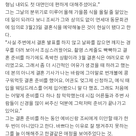
형님 내외도 첫 대면인데 편하게 대해주셨어요.”
그는 그날의 분위기로 미루어 올해 가을쯤 식을 올릴 줄 알았는
데 일이 되려다 보니 조씨가 그와 상의도 없이 연세대 동문회관
에 임의로 3월23일 결혼식을 예약해놓은 것이 현실이 됐다고 한
다.
“사실 주변에서 결혼 발표를 하지 않고 날짜를 잡으면 깨지는 경
우를 더러 보아서 조심스러웠어요. 촬영 스케줄도 빡빡하고 결
혼 준비를 하기에도 촉박한 상황이라 3월 결혼식은 여러모로 무
리였고요. 그래서 좀 더 시간적인 여유가 생겼을 때 하려고 했는
데 본의 아니게 결혼 기사가 나는 바람에 그야말로 번개불에 콩
구워먹듯 결혼 준비를 했어요. 여권도 엊그제 신청하고, 예식 때
입을 웨딩드레스를 어제 입어봤으니 말 다 했죠. 그래도 처음에
는 어떻게 준비를 다 하나 참 막막했는데 시집 어른들과 주변 사
람들이 신경을 많이 써주신 덕분에 그럭저럭 준비가 끝나가고
있어요.”
그는 결혼 준비를 하는 동안 예비신랑 조씨에게 미안할 때가 한
두 번이 아니었다고 한다. 바쁘다는 이유로 잘 챙겨주지 못하는
그를 늘 이해해주고 한결같은 애정을 보여주었다는 것.