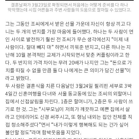
결혼날짜가 3월23일로 확정되면서 처음에는 어떻게 준비를 다 하나
막막했는데 시집 어른들과 주변 사람들의 도움으로 잘마칠 수 있었다고.
그는 그동안 조씨에게서 받은 선물 가운데 자신이 항상 끼고 다
니는 두 개의 반지를 가장 마음에 들어했다. 하나는 두 사람이 연
인 사이로 발전하기 훨씬 전 조씨가 무슨 생각에선지 “이제 내
사람이다. 절대 빼지 마” 하면서 끼워준 반지고, 다른 하나는 지
난해 10월 본격적인 교제가 시작되면서 맞춘 커플링이라고 한
다. 두 반지의 가격 차이는 무려 20배가 나지만 그는 “돈으로 가
치를 따질 수 없을 만큼 둘 다 나에게는 큰 의미가 담긴 선물”이
라고 밝혔다.
두 사람은 결혼식을 치른 다음날인 3월24일 필리핀 세부로 3박
4일간 신혼여행을 다녀와 서울 동교동에 있는 조씨의 외할머니
집에서 신접살림을 차린다. 1층은 할머니가, 2층은 두 사람이 쓰
기로 한 것. 그는 “시부모님이 저희가 깨끗하고 예쁜 집에서 살
라고 인테리어도 신경 써주시고, 또 형님 내외는 집안 전체를 직
접 청소해주셨다”면서 “내가 이렇게 행복해도 되는 건가 싶어
불안할 정도”라며 함박웃음을 지었다.