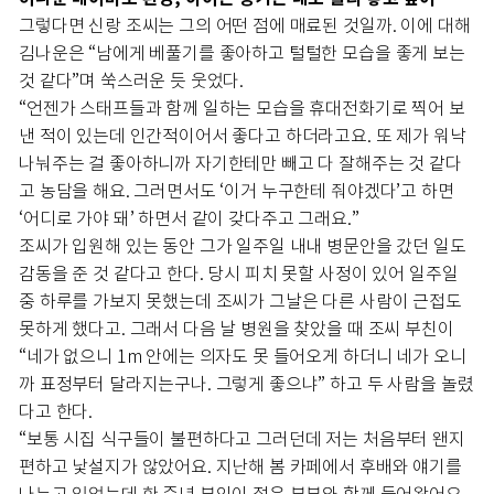
그렇다면 신랑 조씨는 그의 어떤 점에 매료된 것일까. 이에 대해
김나운은 “남에게 베풀기를 좋아하고 털털한 모습을 좋게 보는
것 같다”며 쑥스러운 듯 웃었다.
“언젠가 스태프들과 함께 일하는 모습을 휴대전화기로 찍어 보
낸 적이 있는데 인간적이어서 좋다고 하더라고요. 또 제가 워낙
나눠주는 걸 좋아하니까 자기한테만 빼고 다 잘해주는 것 같다
고 농담을 해요. 그러면서도 ‘이거 누구한테 줘야겠다’고 하면
‘어디로 가야 돼’ 하면서 같이 갖다주고 그래요.”
조씨가 입원해 있는 동안 그가 일주일 내내 병문안을 갔던 일도
감동을 준 것 같다고 한다. 당시 피치 못할 사정이 있어 일주일
중 하루를 가보지 못했는데 조씨가 그날은 다른 사람이 근접도
못하게 했다고. 그래서 다음 날 병원을 찾았을 때 조씨 부친이
“네가 없으니 1m 안에는 의자도 못 들어오게 하더니 네가 오니
까 표정부터 달라지는구나. 그렇게 좋으냐” 하고 두 사람을 놀렸
다고 한다.
“보통 시집 식구들이 불편하다고 그러던데 저는 처음부터 왠지
편하고 낯설지가 않았어요. 지난해 봄 카페에서 후배와 얘기를