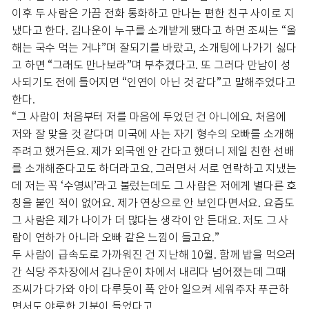
이후 두 사람은 가끔 전화 통화하고 만나는 편한 친구 사이로 지
냈다고 한다. 김나운이 누구를 소개받게 됐다고 하면 조씨는 “올
해는 국수 먹는 거냐”며 잘되기를 바랐고, 소개팅에 나가기 싫다
고 하면 “그래도 만나보라”며 부추겼다고. 또 그러다 만남이 성
사되기도 전에 틀어지면 “인연이 아닌 것 같다”고 말해주었다고
한다.
“그 사람이 처음부터 저를 마음에 두었던 건 아니에요. 처음에
저와 잘 맞을 것 같다며 미국에 사는 자기 형수의 오빠를 소개해
주려고 했거든요. 제가 외국엔 안 간다고 했더니 제일 친한 선배
를 소개해준다고도 하더라고요. 그러면서 서로 연락하고 지냈는
데 저는 꼭 ‘수영씨’라고 불렀는데도 그 사람은 저에게 별다른 호
칭을 붙인 적이 없어요. 제가 연상으로 안 보인다면서요. 요즘도
그 사람은 제가 나이가 더 많다는 생각이 안 든대요. 저도 그 사
람이 연하가 아니라 오빠 같은 느낌이 들고요.”
두 사람이 급속도로 가까워진 건 지난해 10월. 함께 밥을 먹으러
간 식당 주차장에서 김나운이 차에서 내리다 넘어졌는데 그때
조씨가 다가와 아이 다루듯이 폭 안아 일으켜 세워주자 푸근하
면서도 야릇한 기분이 들었다고.