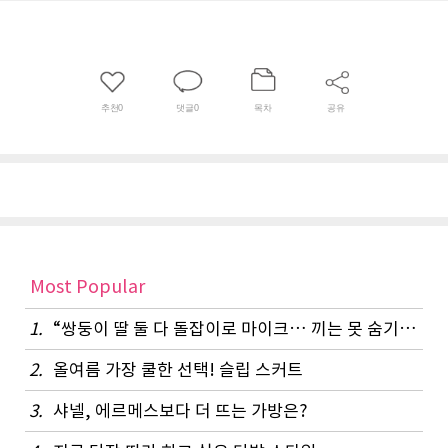
봇수술과 선행요법으로 치료
율 UP↑
추천
0
댓글
0
목차
공유
Most Popular
1.
“쌍둥이 딸 둘 다 돌잡이로 마이크… 끼는 못 숨기나 봐요”
2.
올여름 가장 쿨한 선택! 슬립 스커트
3.
샤넬, 에르메스보다 더 뜨는 가방은?