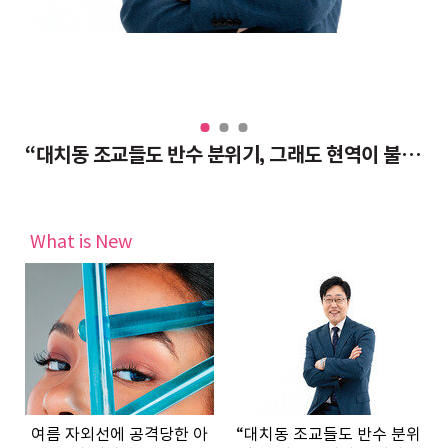
“대치동 조교들도 반수 분위기, 그래도 현역이 불리하지 않은 이유”
여
What is New
여름 자외선에 공격당한 아
“대치동 조교들도 반수 분위