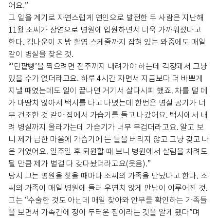
어요.”
그 일을 계기로 자연스럽게 연인으로 발전한 두 사람은 지난해
11월 조씨가 장염으로 병원에 입원하면서 더욱 가까워졌다고
한다. 김나운이 지방 촬영 스케줄까지 잡혀 있는 와중에도 매일
같이 병실을 찾은 것.
“‘단팥빵’을 찍으려면 전주까지 내려가야 하는데 걱정돼서 그냥
있을 수가 없더라고요. 하루 4시간 자면서 지금보다 더 바쁘게
지낼 때였는데도 일이 끝나면 거기서 살다시피 했죠. 차를 댈 데
가 마땅치 않아서 택시를 타고 다녔는데 한번은 병실 공기가 너
무 건조한 것 같아 집에서 가습기를 들고 나갔어요. 택시에서 내
려 병실까지 올라가는데 가습기가 너무 무겁더라고요. 알고 보
니 제가 급한 마음에 가습기에 든 물을 버리지 않고 그냥 갖고 나
온 거였어요. 일주일 후 퇴원할 때 보니 병원에서 살림을 차려도
될 만큼 제가 별걸 다 갖다놨더라고요(웃음).”
당시 그는 병원을 찾을 때마다 조씨의 가족을 만났다고 한다. 조
씨의 가족이 매일 병원에 들러 우연치 않게 만남이 이루어진 것.
그는 “수술한 것도 아닌데 매일 찾아와 안부를 확인하는 가족들
을 보면서 가족간에 정이 두터운 집이라는 것을 알게 됐다”며