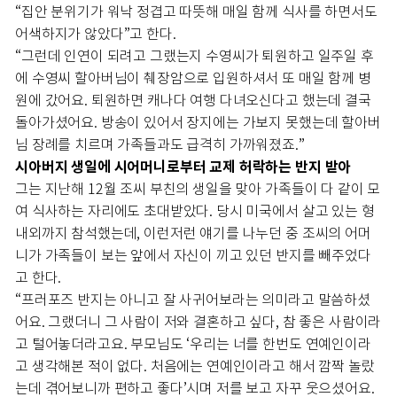
“집안 분위기가 워낙 정겹고 따뜻해 매일 함께 식사를 하면서도
어색하지가 않았다”고 한다.
“그런데 인연이 되려고 그랬는지 수영씨가 퇴원하고 일주일 후
에 수영씨 할아버님이 췌장암으로 입원하셔서 또 매일 함께 병
원에 갔어요. 퇴원하면 캐나다 여행 다녀오신다고 했는데 결국
돌아가셨어요. 방송이 있어서 장지에는 가보지 못했는데 할아버
님 장례를 치르며 가족들과도 급격히 가까워졌죠.”
시아버지 생일에 시어머니로부터 교제 허락하는 반지 받아
그는 지난해 12월 조씨 부친의 생일을 맞아 가족들이 다 같이 모
여 식사하는 자리에도 초대받았다. 당시 미국에서 살고 있는 형
내외까지 참석했는데, 이런저런 얘기를 나누던 중 조씨의 어머
니가 가족들이 보는 앞에서 자신이 끼고 있던 반지를 빼주었다
고 한다.
“프러포즈 반지는 아니고 잘 사귀어보라는 의미라고 말씀하셨
어요. 그랬더니 그 사람이 저와 결혼하고 싶다, 참 좋은 사람이라
고 털어놓더라고요. 부모님도 ‘우리는 너를 한번도 연예인이라
고 생각해본 적이 없다. 처음에는 연예인이라고 해서 깜짝 놀랐
는데 겪어보니까 편하고 좋다’시며 저를 보고 자꾸 웃으셨어요.