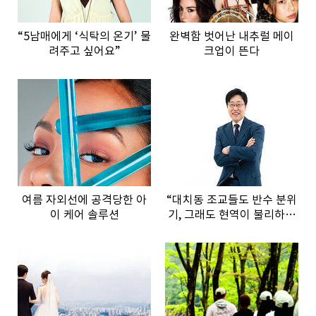
“5남매에게 ‘식탁의 온기’ 물
완벽함 벗어난 내추럴 메이
려주고 싶어요”
크업이 뜬다
여름 자외선에 공격당한 아
“대치동 조교들도 반수 분위
이 케어 솔루션
기, 그래도 현역이 불리하지
않은 이유”