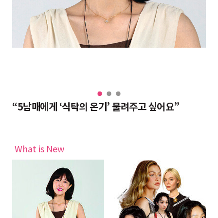
“대치동 조교들도 반수 분위기, 그래도 현역이 불리하지 않은 이유”
“5남매에게 ‘식탁의 온기’ 물려주고 싶어요”
완
What is New