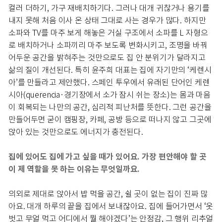
컬러 더하기, 가구 재배치하기다. 그러나 대개 귀찮거나 용기를
내지 못해 처음 이사 온 상태 그대로 사는 경우가 많다. 하지만
소파와 TV를 마주 보게 해놓은 거실 구조에서 소파를 L 자형으
로 배치하거나 소파끼리 마주 보도록 변화시키고, 조명을 바꿔
어두운 공간을 밝혀주는 것만으로도 집 안 분위기가 달라지고
삶의 질이 개선된다. 특히 윤주희 대표는 집에 자기만의 ‘케렌시
아’를 만들라고 제안했다. 스페인 투우에서 유래된 단어인 케렌
시아(querencia·경기장에서 소가 잠시 쉬는 장소)는 몸과 마음
이 회복되는 나만의 공간, 심리적 피난처를 뜻한다. 그런 공간을
만들어두면 굳이 캠핑장, 카페, 공방 등으로 떠나지 않고 그곳에
앉아 있는 것만으로도 에너지가 충전된다.
집에 있어도 집에 가고 싶을 때가 있어요. 가장 편안해야 할 곳
이 제 역할을 못 하는 이유는 무엇일까요.
의외로 제대로 앉아서 밥 먹을 공간, 쉴 곳이 없는 집이 진짜 많
아요. 대개 하루의 끝을 집에서 보내잖아요. 집에 들어가면서 ‘옷
벗고 무얼 먹고 어디에서 뭘 해야겠다’는 안정감, 그 행위 리추얼