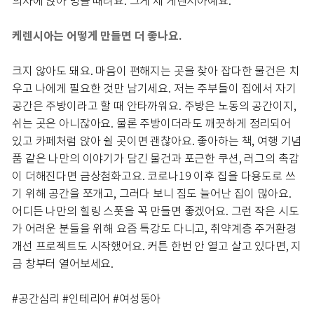
의자에 앉아 멍을 때려요. 그게 제 케렌시아예요.
케렌시아는 어떻게 만들면 더 좋나요.
크지 않아도 돼요. 마음이 편해지는 곳을 찾아 잡다한 물건은 치
우고 나에게 필요한 것만 남기세요. 저는 주부들이 집에서 자기
공간은 주방이라고 할 때 안타까워요. 주방은 노동의 공간이지,
쉬는 곳은 아니잖아요. 물론 주방이더라도 깨끗하게 정리되어
있고 카페처럼 앉아 쉴 곳이면 괜찮아요. 좋아하는 책, 여행 기념
품 같은 나만의 이야기가 담긴 물건과 포근한 쿠션, 러그의 촉감
이 더해진다면 금상첨화고요. 코로나19 이후 집을 다용도로 쓰
기 위해 공간을 쪼개고, 그러다 보니 짐도 늘어난 집이 많아요.
어디든 나만의 힐링 스폿을 꼭 만들면 좋겠어요. 그런 작은 시도
가 어려운 분들을 위해 요즘 특강도 다니고, 취약계층 주거환경
개선 프로젝트도 시작했어요. 커튼 한번 안 열고 살고 있다면, 지
금 창부터 열어보세요.
#공간심리 #인테리어 #여성동아