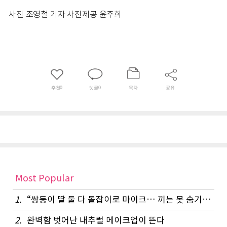
사진 조영철 기자 사진제공 윤주희
추천
0
댓글
0
목차
공유
Most Popular
1.
“쌍둥이 딸 둘 다 돌잡이로 마이크… 끼는 못 숨기나 봐요”
2.
완벽함 벗어난 내추럴 메이크업이 뜬다