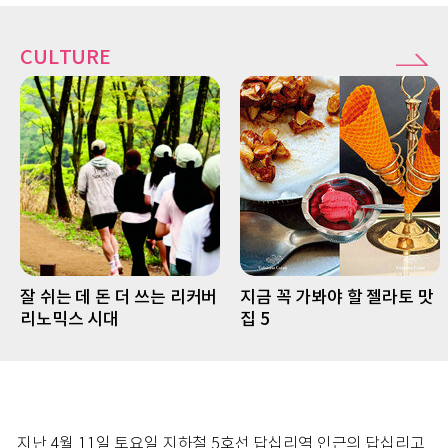
CULTURE
잘 쉬는 데 돈 더 쓰는 리커버
지금 꼭 가봐야 할 젤라토 맛
리노믹스 시대
집 5
지난 4월 11일 토요일 지하철 5호선 답십리역 인근의 답십리고