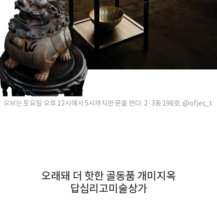
오브는 토요일 오후 12시에서 5시까지만 문을 연다. 2·3동 196호. @ofjec_t
오래돼 더 핫한 골동품 개미지옥
답십리고미술상가