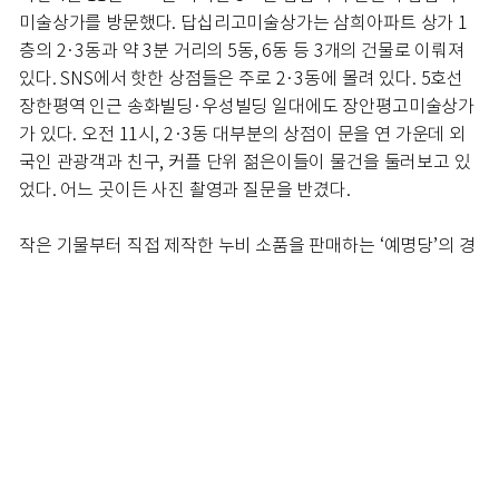
미술상가를 방문했다. 답십리고미술상가는 삼희아파트 상가 1
층의 2·3동과 약 3분 거리의 5동, 6동 등 3개의 건물로 이뤄져
있다. SNS에서 핫한 상점들은 주로 2·3동에 몰려 있다. 5호선
장한평역 인근 송화빌딩·우성빌딩 일대에도 장안평고미술상가
가 있다. 오전 11시, 2·3동 대부분의 상점이 문을 연 가운데 외
국인 관광객과 친구, 커플 단위 젊은이들이 물건을 둘러보고 있
었다. 어느 곳이든 사진 촬영과 질문을 반겼다.
작은 기물부터 직접 제작한 누비 소품을 판매하는 ‘예명당’의 경
우 한가한 시간대에는 차와 주전부리도 내준다. 30년 가까이 예
명당을 운영 중인 정영섭 대표는 1000년 된 고려청자 잔에 차를
따라주며 “예전엔 실구매자 상인들이 주로 오갔는데, 요즘은 젊
은이들이 한 바퀴 둘러보며 사진도 찍고 차를 권하면 섞여 앉아
얘기 나누다 간다”며 젊어진 상가 분위기를 전했다. 실제로 예명
당에서 마주친 30대 홍자민 씨와 박정현 씨는 정 대표의 아내 장
옥순 작가가 만든 누비 매트에 반한 듯 꽤 오랜 시간 차를 마시며
머물렀다. 정 대표는 “한번은 국립중앙박물관 학예사가 와서 ‘유
물에 입을 대고 차를 마시게 될 줄 몰랐다’며 감동했다더라”면서