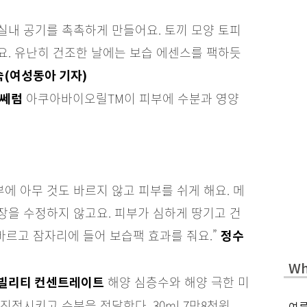
 실내 공기를 촉촉하게 만들어요. 토끼 모양 토피
요. 유난히 건조한 날에는 보습 에센스를 팩하듯
(여성동아 기자)
아쿠아바이오릴TM이 피부에 수분과 영양
 쎄럼
에 아무 것도 바르지 않고 피부를 쉬게 해요. 메
장을 수정하지 않고요. 피부가 심하게 땅기고 건
바르고 잠자리에 들어 보습팩 효과를 줘요.”
정수
Wh
해양 심층수와 해양 극한 미
라빌리티 컨센트레이트
정시키고 수분을 전달한다. 30ml 7만8천원.