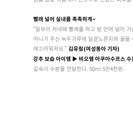
빨래 널어 실내를 촉촉하게~
“일부러 저녁때 빨래를 하고 방 안에 널어 가
머니가 주신 녹두가루에 달걀노른자와 꿀을 
매끄러워져요.”
김유림(여성동아 기자)
강추 보습 아이템 ▶ 비오템 아쿠아수르스 
깊숙이 수분을 전달한다. 50ml 5만4천원.