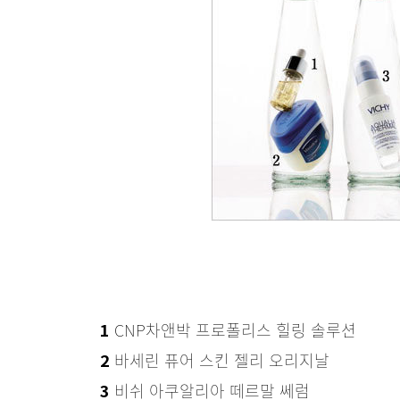
CNP차앤박 프로폴리스 힐링 솔루션
1
바세린 퓨어 스킨 젤리 오리지날
2
비쉬 아쿠알리아 떼르말 쎄럼
3