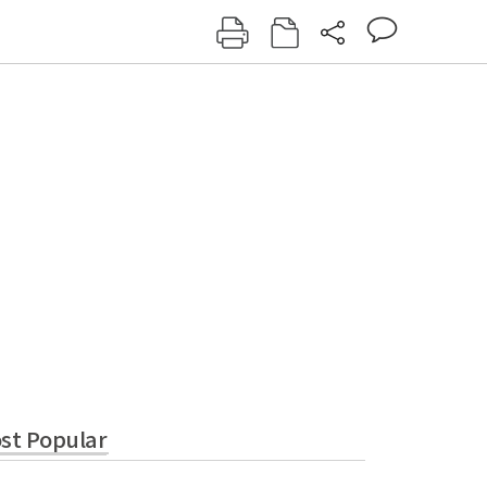
그인
회원가입
신동아
주간동아
여성동아
동아일보
법
st Popular