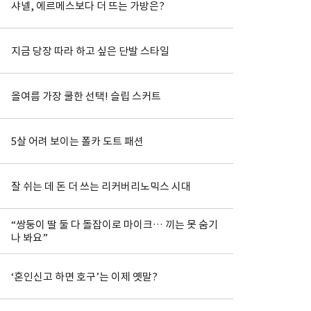
샤넬, 에르메스보다 더 뜨는 가방은?
지금 당장 따라 하고 싶은 단발 스타일
올여름 가장 쿨한 선택! 슬립 스커트
5살 어려 보이는 폴카 도트 패션
잘 쉬는 데 돈 더 쓰는 리커버리노믹스 시대
“쌍둥이 딸 둘 다 돌잡이로 마이크… 끼는 못 숨기
나 봐요”
‘혼인신고 하면 호구’는 이제 옛말?