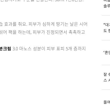
여름
솔
습 효과를 줘요. 피부가 심하게 땅기는 날은 시어
“대
도 
섞어 팩을 하는데, 피부가 진정되면서 촉촉하고
3.0 마노스 성분이 피부 표피 5개 층까지
수분크림
‘혼
잘 
스 
올여