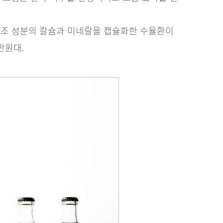
조 성분의 칼슘과 미네랄을 캡슐화한 수율환이
만원대.