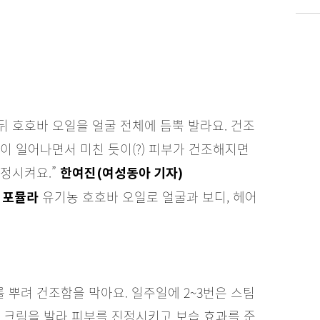
뒤 호호바 오일을 얼굴 전체에 듬뿍 발라요. 건조
이 일어나면서 미친 듯이(?) 피부가 건조해지면
정시켜요.”
한여진(여성동아 기자)
유기농 호호바 오일로 얼굴과 보디, 헤어
디 포뮬라
 뿌려 건조함을 막아요. 일주일에 2~3번은 스팀
 크림을 발라 피부를 진정시키고 보습 효과를 준