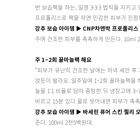
번 보습팩을 하는, 일명 3·3·3 법칙을 지키
프로폴리스로 팩을 하면 민감한 피부가 진정
강추 보습 아이템 ▶ CNP차앤박 프로폴리스
주며 건조한 피부를 촉촉하게 만든다. 10ml 
주 1~2회 꿀마늘팩 해요
“피부가 유난히 건조한 날에는 저녁 세안 후
얹듯이 발라요. 일주일에 1~2회 꿀마늘팩을 
늘을 1:1 비율로 담아 중탕한 뒤 냉장고에 3
바르고 15분 있다 물로 씻어내면 피부가 촉
강추 보습 아이템 ▶ 바세린 퓨어 스킨 젤리
준다. 100ml 2천5백원대.