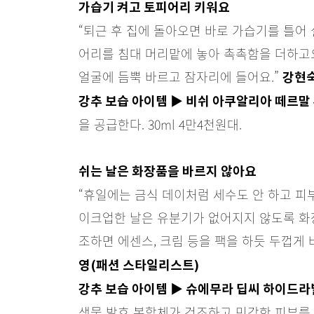
가습기 켜고 토피어리 키워요
“퇴근 후 집에 돌아오면 바로 가습기를 틀어
어리를 침대 머리맡에 놓아 촉촉함을 더하고
얼굴에 듬뿍 바르고 잠자리에 들어요.”
강현숙
강추 보습 아이템 ▶ 비쉬 아쿠알리아 떼르말
을 공급한다. 30ml 4만4천원대.
쉬는 날은 화장품을 바르지 않아요
“휴일에는 금식 데이처럼 세수도 안 하고 피부
이크업한 날은 유분기가 없어지지 않도록 화
조하면 에센스, 크림 등을 팩을 하듯 두껍게 
영(패션 스타일리스트)
강추 보습 아이템 ▶ 슈에무라 딥씨 하이드
생물 발효 복합체가 건조하고 민감한 피부를 진