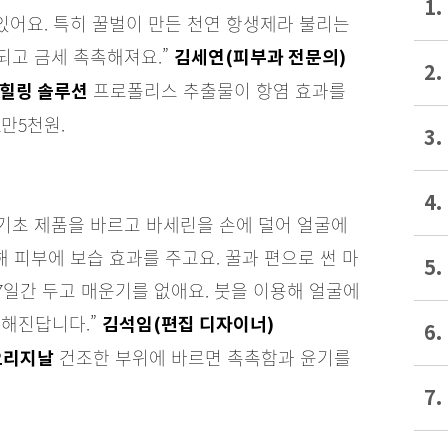
1.
고 있어요. 특히 꿀벌이 만든 천연 항생제라 불리는
되고 금세 촉촉해져요.”
김세연(피부과 전문의)
2.
프로폴리스 추출물이 항염 효과를
 힐링 솔루션
2만5천원.
3.
4.
 기초 제품을 바르고 바세린을 손에 덜어 얼굴에
해 피부에 보습 효과를 주고요. 꿀과 편으로 썬 마
5.
~7일간 두고 매운기를 없애요. 붓을 이용해 얼굴에
촉해진답니다.”
김석임(편집 디자이너)
6.
건조한 부위에 바르면 촉촉함과 윤기를
 오리지날
7.