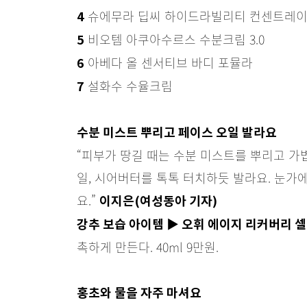
슈에무라 딥씨 하이드라빌리티 컨센트레
4
비오템 아쿠아수르스 수분크림 3.0
5
아베다 올 센서티브 바디 포뮬라
6
설화수 수율크림
7
수분 미스트 뿌리고 페이스 오일 발라요
“피부가 땅길 때는 수분 미스트를 뿌리고 가
일, 시어버터를 톡톡 터치하듯 발라요. 눈
요.”
이지은(여성동아 기자)
강추 보습 아이템 ▶ 오휘 에이지 리커버리 셀
촉하게 만든다. 40ml 9만원.
홍초와 물을 자주 마셔요