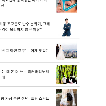
 자외선에 공격당한 아이 케어
루션
치동 조교들도 반수 분위기, 그래
현역이 불리하지 않은 이유”
인신고 하면 호구’는 이제 옛말?
쉬는 데 돈 더 쓰는 리커버리노믹
시대
름 가장 쿨한 선택! 슬립 스커트