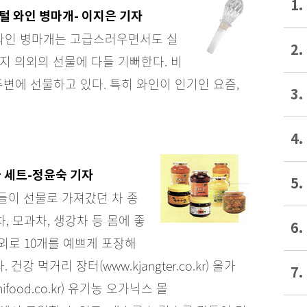
1.
털 와인 병마개- 이지은 기자
와인 병마개는 고급스러우면서도 실
2.
지 의외의 선물에 다들 기뻐한다. 비
변에 선물하고 있다. 특히 와인이 인기인 요즘,
3.
4.
 세트-정윤숙 기자
5.
들이 선물로 가져갔던 차 종
, 모과차, 생강차 등 몸에 좋
6.
외로 10개를 예쁘게 포장해
먹거리 장터(www.kjangter.co.kr) 올가
7.
nifood.co.kr) 유기농 오가닉스 몰