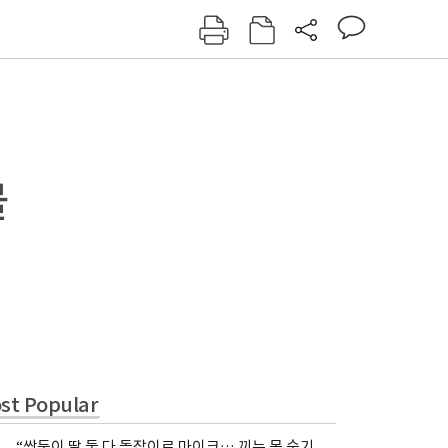
그인
회원가입
신동아
주간동아
여성동아
동아일보
물
st Popular
“쌍둥이 딸 둘 다 돌잡이로 마이크… 끼는 못 숨기