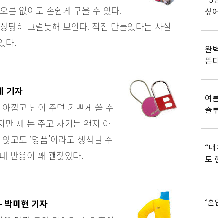
“5
오븐 없이도 손쉽게 구울 수 있다.
싶어
 상당히 그럴듯해 보인다. 직접 만들었다는 사실
었다.
완벽
뜬
제 기자
여름
 아깝고 남이 주면 기쁘게 쓸 수
솔
있지만 제 돈 주고 사기는 왠지 아
 않고도 ‘명품’이라고 생색낼 수
“대
데 반응이 꽤 괜찮았다.
도 
‘혼
- 박미현 기자