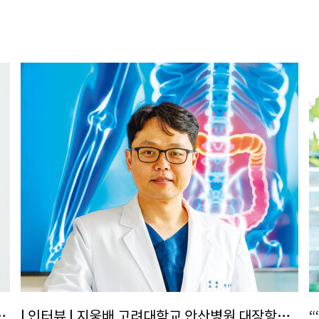
이크… 끼는 못 숨기나 봐요”
| 인터뷰 | 지웅배 고려대학교 안산병원 대장항문외과 교수 “수술 까다로운 직장암, 로봇수술과 선행요법으로 치료율 UP↑