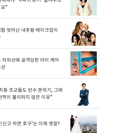
남매에게 ‘식탁의 온기’ 물려주고
요”
함 벗어난 내추럴 메이크업이
다
 자외선에 공격당한 아이 케어
루션
치동 조교들도 반수 분위기, 그래
현역이 불리하지 않은 이유”
인신고 하면 호구’는 이제 옛말?