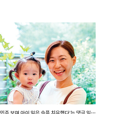
“‘민주 보며 아이 잃은 슬픔 치유했다’는 댓글 읽고 펑펑 울었어요”