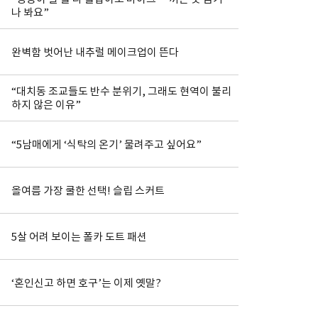
나 봐요”
완벽함 벗어난 내추럴 메이크업이 뜬다
“대치동 조교들도 반수 분위기, 그래도 현역이 불리
하지 않은 이유”
“5남매에게 ‘식탁의 온기’ 물려주고 싶어요”
올여름 가장 쿨한 선택! 슬립 스커트
5살 어려 보이는 폴카 도트 패션
‘혼인신고 하면 호구’는 이제 옛말?