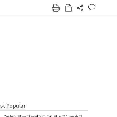
그인
회원가입
신동아
주간동아
여성동아
동아일보
st Popular
“쌍둥이 딸 둘 다 돌잡이로 마이크… 끼는 못 숨기