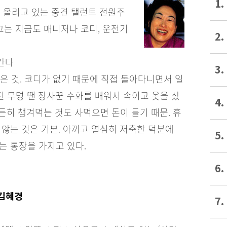
1.
를 올리고 있는 중견 탤런트 전원주
는 그는 지금도 매니저나 코디, 운전기
2.
 간다
3.
은 것. 코디가 없기 때문에 직접 돌아다니면서 일
던 무명 땐 장사꾼 수화를 배워서 속이고 옷을 샀
4.
든히 챙겨먹는 것도 사먹으면 돈이 들기 때문. 휴
지 않는 것은 기본. 아끼고 열심히 저축한 덕분에
5.
되는 통장을 가지고 있다.
6.
 김혜경
7.