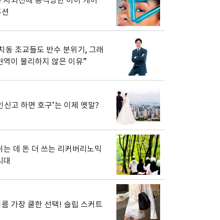
 자외선에 공격당한 아이 케어
루션
치동 조교들도 반수 분위기, 그래
현역이 불리하지 않은 이유”
인신고 하면 호구’는 이제 옛말?
쉬는 데 돈 더 쓰는 리커버리노믹
시대
름 가장 쿨한 선택! 슬립 스커트