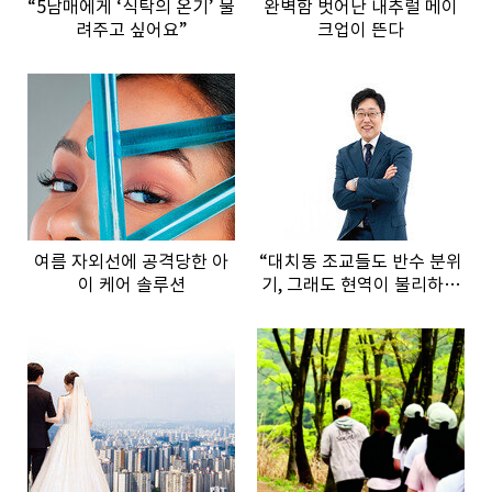
“5남매에게 ‘식탁의 온기’ 물
완벽함 벗어난 내추럴 메이
려주고 싶어요”
크업이 뜬다
여름 자외선에 공격당한 아
“대치동 조교들도 반수 분위
이 케어 솔루션
기, 그래도 현역이 불리하지
않은 이유”