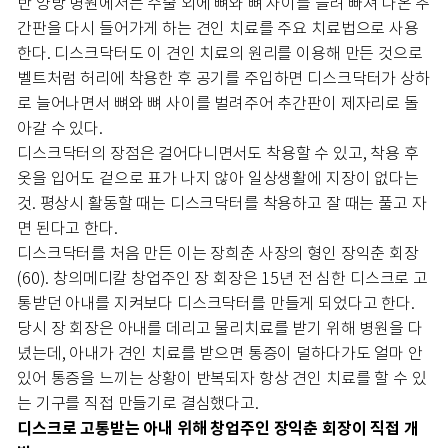
반 양방 병원에서는 수술 외에 뼈와 뼈 사이를 늘려 빠져 나온 추
간판을 다시 들어가게 하는 견인 치료를 주요 치료법으로 사용
한다. 디스크닥터도 이 견인 치료의 원리를 이용해 만든 것으로
벨트처럼 허리에 착용한 후 공기를 주입하면 디스크닥터가 상하
로 늘어나면서 뼈와 뼈 사이를 벌려주어 추간판이 제자리로 돌
아갈 수 있다.
디스크닥터의 장점은 걸어다니면서도 착용할 수 있고, 착용 후
옷을 입어도 겉으로 표가 나지 않아 일상생활에 지장이 없다는
것. 평상시 활동할 때는 디스크닥터를 착용하고 잘 때는 풀고 자
면 된다고 한다.
디스크닥터를 처음 만든 이는 장희춘 사장의 형인 장익춘 회장
(60). 창의메디칼 창업주인 장 회장은 15년 전 심한 디스크로 고
통받던 아내를 지켜보다 디스크닥터를 만들게 되었다고 한다.
당시 장 회장은 아내를 데리고 물리치료를 받기 위해 병원을 다
녔는데, 아내가 견인 치료를 받으면 통증이 덜하다가도 얼마 안
있어 통증을 느끼는 상황이 반복되자 항상 견인 치료를 할 수 있
는 기구를 직접 만들기로 결심했다고.
디스크로 고통받는 아내 위해 창업주인 장익춘 회장이 직접 개