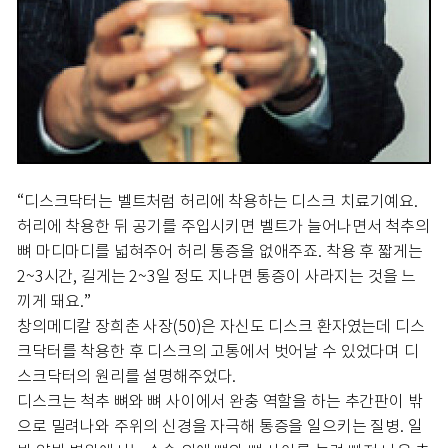
“디스크닥터는 벨트처럼 허리에 착용하는 디스크 치료기예요.
허리에 착용한 뒤 공기를 주입시키면 벨트가 늘어나면서 척추의
뼈 마디마디를 넓혀주어 허리 통증을 없애주죠. 착용 후 짧게는
2~3시간, 길게는 2~3일 정도 지나면 통증이 사라지는 것을 느
끼게 돼요.”
창의메디칼 장희춘 사장(50)은 자신도 디스크 환자였는데 디스
크닥터를 착용한 후 디스크의 고통에서 벗어날 수 있었다며 디
스크닥터의 원리를 설명해주었다.
디스크는 척추 뼈와 뼈 사이에서 완충 역할을 하는 추간판이 밖
으로 밀려나와 주위의 신경을 자극해 통증을 일으키는 질병. 일