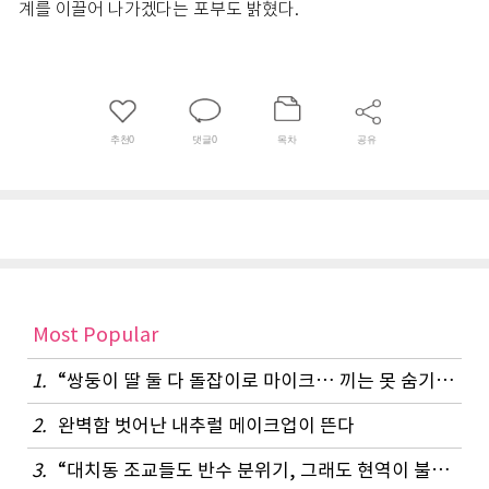
계를 이끌어 나가겠다는 포부도 밝혔다.
추천
0
댓글
0
목차
공유
Most Popular
1.
“쌍둥이 딸 둘 다 돌잡이로 마이크… 끼는 못 숨기나 봐요”
2.
완벽함 벗어난 내추럴 메이크업이 뜬다
3.
“대치동 조교들도 반수 분위기, 그래도 현역이 불리하지 않은 이유”