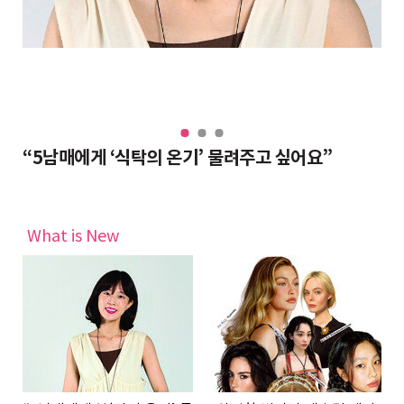
“대치동 조교들도 반수 분위기, 그래도 현역이 불리하지 않은 이유”
“5남매에게 ‘식탁의 온기’ 물려주고 싶어요”
완
What is New