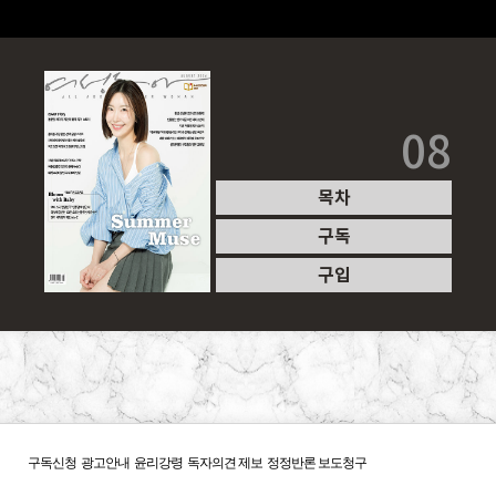
08
목차
구독
구입
구독신청
광고안내
윤리강령
독자의견 제보
정정반론 보도청구