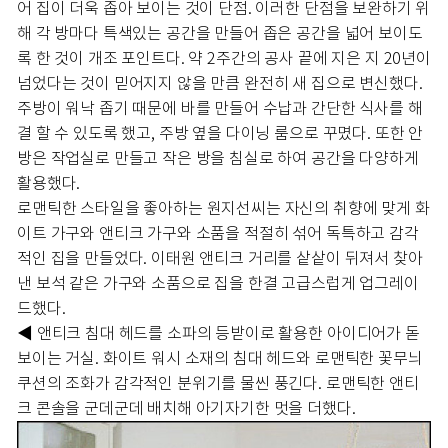
어 집이 더욱 좁아 보이는 것이 단점. 이러한 단점을 보완하기 위
해 각 방마다 특색있는 공간을 만들어 좁은 공간을 넓어 보이도
록 한 것이 개조 포인트다. 약 2주간의 공사 끝에 지은 지 20년이
넘었다는 것이 믿어지지 않을 만큼 완전히 새 집으로 변신했다.
주방이 워낙 좁기 때문에 바를 만들어 수납과 간단한 식사를 해
결 할 수 있도록 했고, 주방 옆을 다이닝 룸으로 꾸몄다. 또한 안
방은 작업실로 만들고 작은 방을 침실로 하여 공간을 다양하게
활용했다.
로맨틱한 스타일을 좋아하는 원지선씨는 자신의 취향에 맞게 화
이트 가구와 앤티크 가구와 소품을 적절히 섞어 독특하고 감각
적인 집을 만들었다. 이태원 앤티크 거리를 샅샅이 뒤져서 찾아
낸 보석 같은 가구와 소품으로 집을 한결 고급스럽게 업그레이
드했다.
◀ 앤티크 침대 헤드를 소파의 등받이로 활용한 아이디어가 돋
보이는 거실. 화이트 워시 소재의 침대 헤드와 로맨틱한 꽃무늬
쿠션의 조화가 감각적인 분위기를 물씬 풍긴다. 로맨틱한 앤티
크 콘솔을 군데군데 배치해 아기자기한 멋을 더했다.