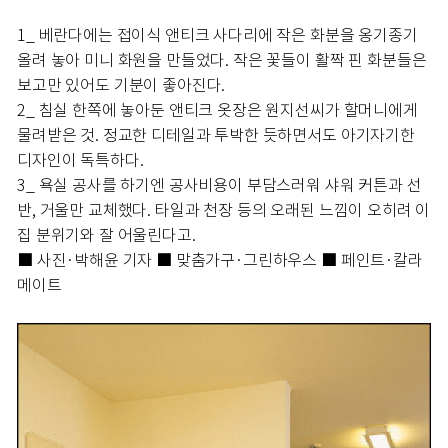
1_ 베란다에는 접이식 앤티크 사다리에 작은 화분을 옹기종기
올려 놓아 미니 화원을 만들었다. 작은 꽃들이 활짝 핀 화분들은
보고만 있어도 기분이 좋아진다.
2_ 침실 한쪽에 놓아둔 앤티크 옷장은 원지선씨가 할머니에게
물려받은 것. 정교한 디테일과 투박한 듯하면서도 아기자기한
디자인이 독특하다.
3_ 욕실 공사를 하기엔 공사비용이 부담스러워 샤워 커튼과 선
반, 거울만 교체했다. 타일과 천장 등의 오래된 느낌이 오히려 이
집 분위기와 잘 어울린다고.
■ 사진·박해윤 기자 ■ 맞춤가구·그린하우스 ■ 페인트·칼라
메이트