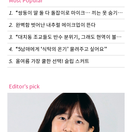
Most Popular
1.
“쌍둥이 딸 둘 다 돌잡이로 마이크… 끼는 못 숨기나 봐요”
2.
완벽함 벗어난 내추럴 메이크업이 뜬다
3.
“대치동 조교들도 반수 분위기, 그래도 현역이 불리하지 않은 이유”
4.
“5남매에게 ‘식탁의 온기’ 물려주고 싶어요”
5.
올여름 가장 쿨한 선택! 슬립 스커트
Editor's pick