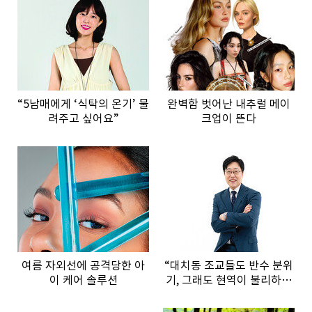
“5남매에게 ‘식탁의 온기’ 물
완벽함 벗어난 내추럴 메이
려주고 싶어요”
크업이 뜬다
여름 자외선에 공격당한 아
“대치동 조교들도 반수 분위
이 케어 솔루션
기, 그래도 현역이 불리하지
않은 이유”