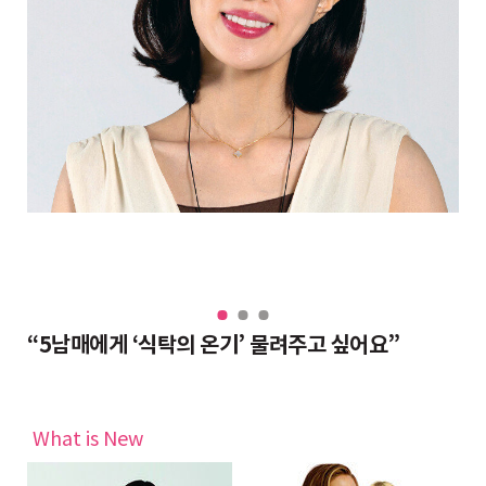
“대치동 조교들도 반수 분위기, 그래도 현역이 불리하지 않은 이유”
“5남매에게 ‘식탁의 온기’ 물려주고 싶어요”
완
What is New