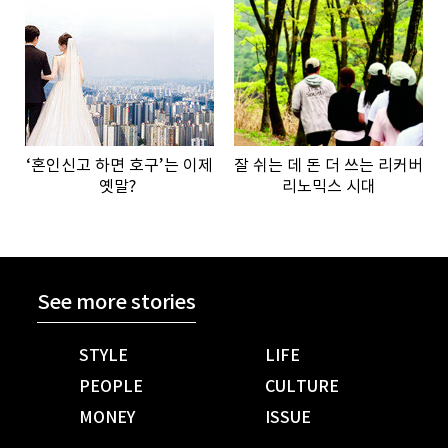
‘혼인신고 하면 호구’는 이제
잘 쉬는 데 돈 더 쓰는 리커버
옛말?
리노믹스 시대
See more stories
STYLE
LIFE
PEOPLE
CULTURE
MONEY
ISSUE