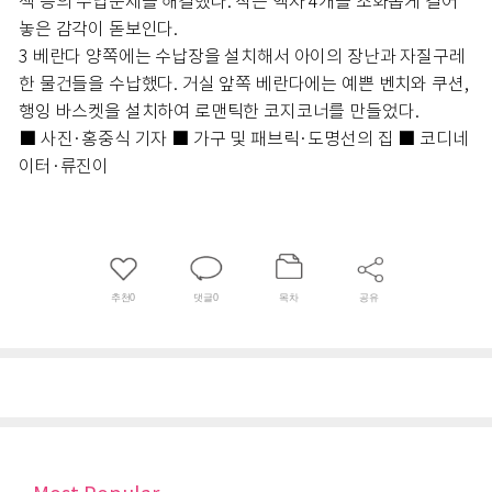
책 등의 수납문제를 해결했다. 작은 액자 4개를 조화롭게 걸어
놓은 감각이 돋보인다.
3 베란다 양쪽에는 수납장을 설치해서 아이의 장난과 자질구레
한 물건들을 수납했다. 거실 앞쪽 베란다에는 예쁜 벤치와 쿠션,
행잉 바스켓을 설치하여 로맨틱한 코지코너를 만들었다.
■ 사진·홍중식 기자 ■ 가구 및 패브릭·도명선의 집 ■ 코디네
이터·류진이
추천
0
댓글
0
목차
공유