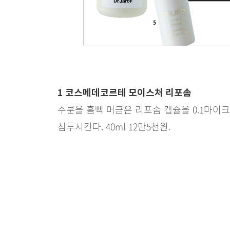
1 코스메데코르테 모이스처 리포솜
수분을 흠뻑 머금은 리포솜 캡슐을 0.1마이
침투시킨다. 40ml 12만5천원.