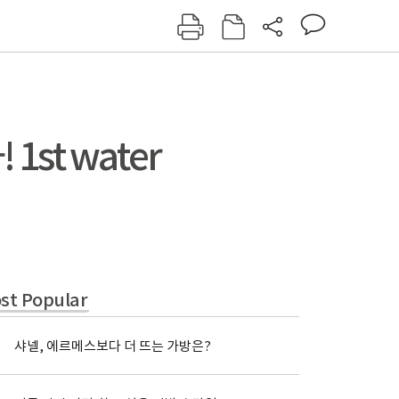
그인
회원가입
신동아
주간동아
여성동아
동아일보
st water
st Popular
샤넬, 에르메스보다 더 뜨는 가방은?