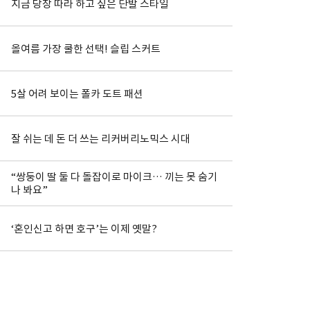
지금 당장 따라 하고 싶은 단발 스타일
올여름 가장 쿨한 선택! 슬립 스커트
5살 어려 보이는 폴카 도트 패션
잘 쉬는 데 돈 더 쓰는 리커버리노믹스 시대
“쌍둥이 딸 둘 다 돌잡이로 마이크… 끼는 못 숨기
나 봐요”
‘혼인신고 하면 호구’는 이제 옛말?