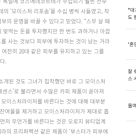
그는 독일에 코스메데코르테가 수입되기 훨씬 전부
의 ‘모이스처 리포솜’을 수십 병씩 사들였고, 작
“대
도 
부의 운명을 바꿀 수 있다고 믿었다. “스무 살 때
에 맞먹는 돈을 투자했지만 한 번도 과하거나 아깝
트를 사는 것보다 피부에 투자하는 것이 남는 거라
‘혼
 여전히 20대 같은 피부를 유지하고 있는 그를
다.
잘 
스 
소개된 것도 그녀가 집착했던 바로 그 모이스처
 에센스’로 불리면서 수많은 카피 제품이 쏟아져
에 모이스처라이저를 바른다는 것에 대해 대부분
올여
 잔여물을 제거하고 모이스처라이저가 제대로 흡
 먼저 무언가를 바른다는 것은 오로지 뷰티업계
헤라의 프리퍼펙션 같은 제품이 ‘부스터가 피부에