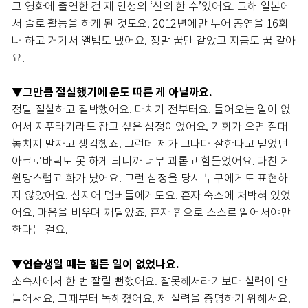
그 영화에 출연한 건 제 인생의 ‘신의 한 수’였어요. 그해 일본에
서 솔로 활동을 하게 된 것도요. 2012년에만 투어 공연을 16회
나 하고 거기서 앨범도 냈어요. 정말 꿈만 같았고 지금도 꿈 같아
요.
▼그만큼 절실했기에 운도 따른 게 아닐까요.
정말 절실하고 절박했어요. 다치기 전부터요. 들어오는 일이 없
어서 지푸라기라도 잡고 싶은 심정이었어요. 기회가 오면 절대
놓치지 말자고 생각했죠. 그런데 제가 그나마 잘한다고 믿었던
아크로바틱도 못 하게 되니까 너무 괴롭고 힘들었어요. 다친 게
원망스럽고 화가 났어요. 그런 심정을 당시 누구에게도 표현하
지 않았어요. 심지어 멤버들에게도요. 혼자 숙소에 처박혀 있었
어요. 마음을 비우며 깨달았죠. 혼자 힘으로 스스로 일어서야만
한다는 걸요.
▼연습생일 때는 힘든 일이 없었나요.
소속사에서 한 번 잘릴 뻔했어요. 잘못해서라기보다 실력이 안
늘어서요. 그때부터 독해졌어요. 제 실력을 증명하기 위해서요.