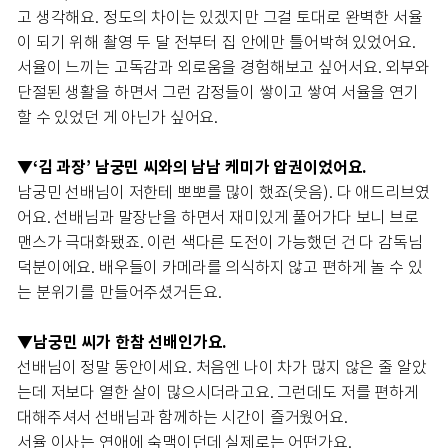
고 생각해요. 정도의 차이는 있겠지만 그걸 토대로 완벽한 서율
이 되기 위해 촬영 두 달 전부터 집 안에만 틀어박혀 있었어요.
서율이 느끼는 고독감과 외로움을 경험해보고 싶어서요. 외부와
단절된 생활을 하면서 그런 감정들이 쌓이고 쌓여 서율을 연기
할 수 있었던 게 아닌가 싶어요.
▼‘김 과장’ 남궁민 씨와의 남남 케미가 압권이었어요.
남궁민 선배님이 저한테 뽀뽀를 많이 했죠(웃음). 다 애드리브였
어요. 선배님과 말장난을 하면서 재미있게 풀어가다 보니 브로
맨스가 극대화됐죠. 이런 색다른 도전이 가능했던 건 다 감독님
덕분이에요. 배우들이 카메라를 의식하지 않고 편하게 놀 수 있
는 분위기를 만들어주셨거든요.
▼남궁민 씨가 한참 선배인가요.
선배님이 정말 동안이세요. 처음엔 나이 차가 많지 않은 줄 알았
는데 저보다 열한 살이 많으시더라고요. 그런데도 저를 편하게
대해주셔서 선배님과 함께하는 시간이 즐거웠어요.
서율 이사는 연애에 숙맥이던데 실제로는 어떤가요.