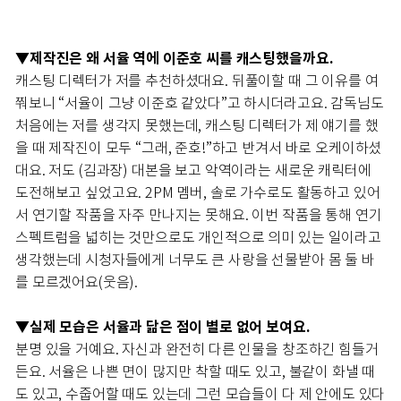
▼제작진은 왜 서율 역에 이준호 씨를 캐스팅했을까요.
캐스팅 디렉터가 저를 추천하셨대요. 뒤풀이할 때 그 이유를 여
쭤보니 “서율이 그냥 이준호 같았다”고 하시더라고요. 감독님도
처음에는 저를 생각지 못했는데, 캐스팅 디렉터가 제 얘기를 했
을 때 제작진이 모두 “그래, 준호!”하고 반겨서 바로 오케이하셨
대요. 저도 (김과장) 대본을 보고 악역이라는 새로운 캐릭터에
도전해보고 싶었고요. 2PM 멤버, 솔로 가수로도 활동하고 있어
서 연기할 작품을 자주 만나지는 못해요. 이번 작품을 통해 연기
스펙트럼을 넓히는 것만으로도 개인적으로 의미 있는 일이라고
생각했는데 시청자들에게 너무도 큰 사랑을 선물받아 몸 둘 바
를 모르겠어요(웃음).
▼실
제 모습은 서율과 닮은 점이 별로 없어 보여요.
분명 있을 거예요. 자신과 완전히 다른 인물을 창조하긴 힘들거
든요. 서율은 나쁜 면이 많지만 착할 때도 있고, 불같이 화낼 때
도 있고, 수줍어할 때도 있는데 그런 모습들이 다 제 안에도 있다