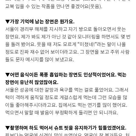
교복 입을 수 있는 작품을 만나면 좋겠어요(웃음).
▼가장 기억에 남는 장면은 뭔가요.
서율이 경리부 해체를 지시하고 자기 방으로 돌아오면서 웃는
장면요. 제가 봐도 제가 아닌 것 같아 모니터링을 하면서도 몇 번
을 돌려 봤어요. 웃을 때 저도 모르게 “미쳤네!”라는 말이 나올
정도로 진짜 재수 없어 보이더라고요. 그 장면을 보고 주위 사람
들도 문자 메시지를 많이 보냈고요.
▼어떤 음식이든 폭풍 흡입하는 장면도 인상적이었어요. 먹는
장면이 유난히 많았잖아요.
서율은 성공에 대한 갈망과 욕구를 먹는 걸로 풀었어요. 그래서
턱이 격하게 움직일 정도로 게걸스럽게 먹는데 그런 모습을 많
이들 좋아해주시더라고요. 집에서도 먹는 연기를 많이 했어요.
먹으면서 말할 때 발음이 부정확하게 들리면 안 되니까요.
촬영하며 하도 먹어서 슈트 핏을 유지하기가 힘들었겠어요.
▼
핏보다는 얼굴에 신경이 많이 쓰였어요. 얼굴이 잘 붓거든요. 처