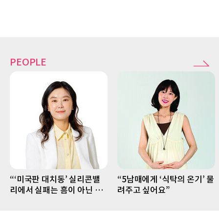
PEOPLE
“‘미국판 대치동’ 실리콘밸
“5남매에게 ‘식탁의 온기’ 물
리에서 실패는 흠이 아닌 경
려주고 싶어요”
험 자산”