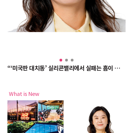
“‘미국판 대치동’ 실리콘밸리에서 실패는 흠이 아닌 경험 자산”
취
What is New