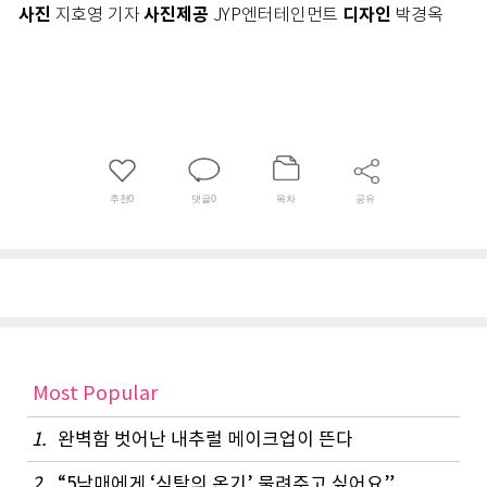
사진
사진제공
디자인
지호영 기자
JYP엔터테인먼트
박경옥
추천
0
댓글
0
목차
공유
Most Popular
1.
완벽함 벗어난 내추럴 메이크업이 뜬다
2.
“5남매에게 ‘식탁의 온기’ 물려주고 싶어요”