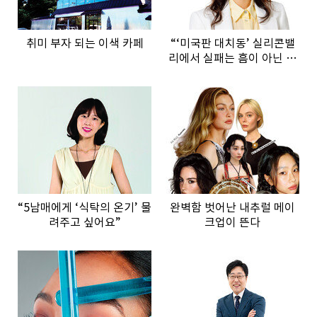
취미 부자 되는 이색 카페
“‘미국판 대치동’ 실리콘밸
리에서 실패는 흠이 아닌 경
험 자산”
“5남매에게 ‘식탁의 온기’ 물
완벽함 벗어난 내추럴 메이
려주고 싶어요”
크업이 뜬다