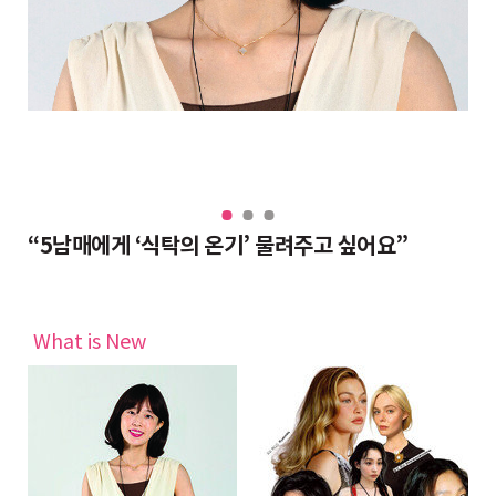
“대치동 조교들도 반수 분위기, 그래도 현역이 불리하지 않은 이유”
“5남매에게 ‘식탁의 온기’ 물려주고 싶어요”
완
What is New