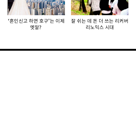
‘혼인신고 하면 호구’는 이제
잘 쉬는 데 돈 더 쓰는 리커버
옛말?
리노믹스 시대
See more stories
STYLE
LIFE
PEOPLE
CULTURE
MONEY
ISSUE