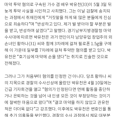
마약 투약 혐의로 구속된 가수 겸 배우 박유천(33)이 5월 3일 뒤
늦게 투약 사실을 시인하고 사죄했다. 그는 이날 검찰에 송치되
는 과정에서 취재진에게 “거짓말을 하게 돼 많은 분들에게 진심
으로 죄송하다”며 “반성하고 있다. 제가 벌 받아야 할 부분은 벌
을 받고, 반성하며 살겠다”고 말했다. 경기남부지방경찰청 마약
수사대에 따르면 박유천은 과거 연인이자 남양유업 창업주의 외
손녀인 황하나(31) 씨와 함께 3차례에 걸쳐 필로폰 1.5g을 구매
해 이 가운데 일부를 7차례에 걸쳐 투약한 혐의를 받고 있다. 박
유천은 “호기심에 마약에 손을 댔다”는 취지로 진술한 것으로
전해졌다.
그러나 그가 처음부터 혐의를 인정한 건 아니다. 당초 황하나 씨
의 지목으로 경찰의 수사선상에 올랐던 박유천은 4월 10일에는
긴급 기자회견을 열고 “혐의가 인정된다면 연예 활동을 중단하
거나 은퇴하는 것을 넘어 내 인생 모든 것이 부정당하는 것이기
에 절박한 마음으로 왔다”며 “결코 마약을 하지 않았고 권유한
적은 더더욱 없다”고 강조했다. 이후에도 박유천은 변호인을 통
해 추가 의혹들을 부인했다. 경찰의 수사 과정에서 체모 대부분