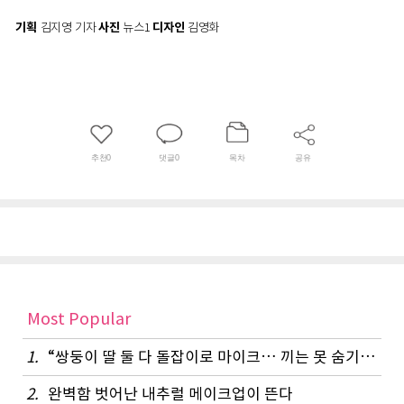
기획
김지영 기자
사진
뉴스1
디자인
김영화
추천
0
댓글
0
목차
공유
Most Popular
1.
“쌍둥이 딸 둘 다 돌잡이로 마이크… 끼는 못 숨기나 봐요”
2.
완벽함 벗어난 내추럴 메이크업이 뜬다