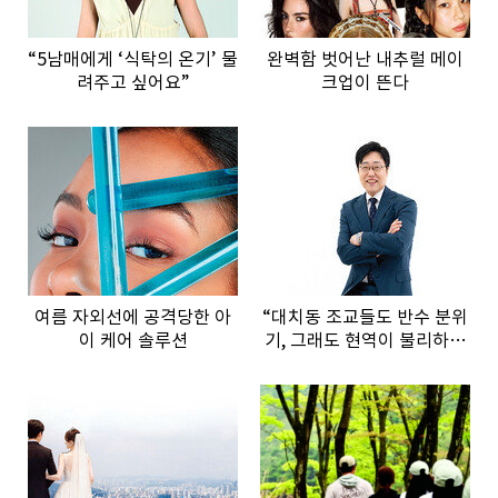
“5남매에게 ‘식탁의 온기’ 물
완벽함 벗어난 내추럴 메이
려주고 싶어요”
크업이 뜬다
여름 자외선에 공격당한 아
“대치동 조교들도 반수 분위
이 케어 솔루션
기, 그래도 현역이 불리하지
않은 이유”