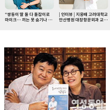
“쌍둥이 딸 둘 다 돌잡이로
| 인터뷰 | 지웅배 고려대학교
마이크… 끼는 못 숨기나 봐
안산병원 대장항문외과 교수
요”
“수술 까다로운 직장암, 로
봇수술과 선행요법으로 치료
율 UP↑