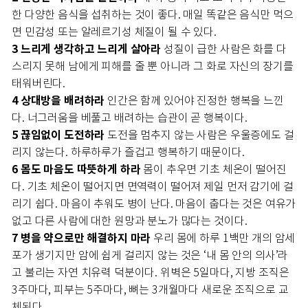
한 다양한 음식을 섭취하는 것이 좋다. 매일 똑같은 음식만 먹으
면 민감성 또는 알레르기성 체질이 될 수 있다.
3 느리게 생각하고 느리게 살아라
성질이 급한 사람은 화를 다
스리지 못해 남에게 피해를 줄 뿐 아니라 그 화로 자신의 장기를
태워버린다.
4 상대방을 배려하라
인간은 함께 있어야 진정한 행복을 느낀
다. 너그러움을 베풀고 배려하는 습관이 곧 행복이다.
5 끊임없이 도전하라
도전을 멈추지 않는 사람은 우울증에도 걸
리지 않는다. 하루하루가 즐겁고 행복하기 때문이다.
6 몸도 마음도 따뜻하게 하라
몸이 추우면 기초 체온이 떨어진
다. 기초 체온이 떨어지면 면역력이 떨어져 제일 먼저 감기에 걸
리기 쉽다. 마음이 추워도 병이 난다. 마음이 춥다는 것은 여유가
없고 다른 사람에 대한 원망과 분노가 많다는 것이다.
7 병을 약으로만 해결하지 마라
우리 몸에 하루 1백만 개의 암세
포가 생기지만 암에 쉽게 걸리지 않는 것은 ‘내 몸 안의 의사’라
고 불리는 자연 치유력 덕분이다. 위벽은 5일마다, 지방 조직은
3주마다, 피부는 5주마다, 뼈는 3개월마다 새로운 조직으로 교
체된다.