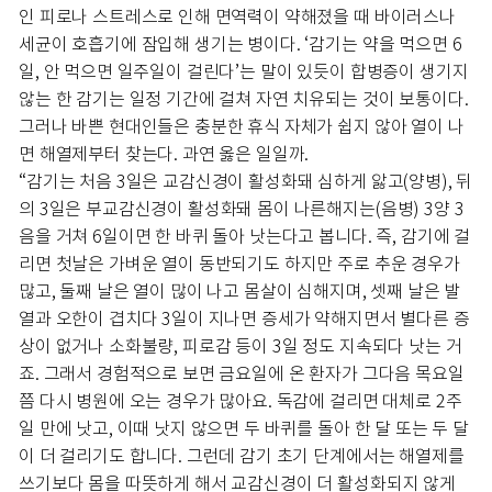
인 피로나 스트레스로 인해 면역력이 약해졌을 때 바이러스나
세균이 호흡기에 잠입해 생기는 병이다. ‘감기는 약을 먹으면 6
일, 안 먹으면 일주일이 걸린다’는 말이 있듯이 합병증이 생기지
않는 한 감기는 일정 기간에 걸쳐 자연 치유되는 것이 보통이다.
그러나 바쁜 현대인들은 충분한 휴식 자체가 쉽지 않아 열이 나
면 해열제부터 찾는다. 과연 옳은 일일까.
“감기는 처음 3일은 교감신경이 활성화돼 심하게 앓고(양병), 뒤
의 3일은 부교감신경이 활성화돼 몸이 나른해지는(음병) 3양 3
음을 거쳐 6일이면 한 바퀴 돌아 낫는다고 봅니다. 즉, 감기에 걸
리면 첫날은 가벼운 열이 동반되기도 하지만 주로 추운 경우가
많고, 둘째 날은 열이 많이 나고 몸살이 심해지며, 셋째 날은 발
열과 오한이 겹치다 3일이 지나면 증세가 약해지면서 별다른 증
상이 없거나 소화불량, 피로감 등이 3일 정도 지속되다 낫는 거
죠. 그래서 경험적으로 보면 금요일에 온 환자가 그다음 목요일
쯤 다시 병원에 오는 경우가 많아요. 독감에 걸리면 대체로 2주
일 만에 낫고, 이때 낫지 않으면 두 바퀴를 돌아 한 달 또는 두 달
이 더 걸리기도 합니다. 그런데 감기 초기 단계에서는 해열제를
쓰기보다 몸을 따뜻하게 해서 교감신경이 더 활성화되지 않게