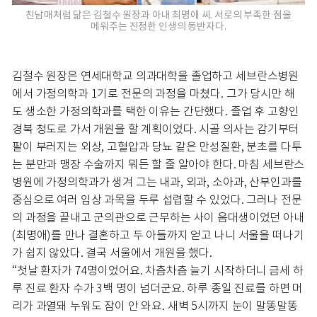
친남매처럼 닮은 김철수 원장과 아내 최명애 씨. 서로의 부족한 점을
메워주는 진정한 인생의 동반자다.
김철수 원장은 연세대학교 의과대학을 졸업하고 세브란스병원
에서 가정의학과 1기로 전문의 과정을 마쳤다. 그가 당시만 해
도 생소한 가정의학과를 택한 이유는 간단했다. 졸업 후 고향인
경북 청도로 가서 개원을 할 계획이었다. 시골 의사는 감기부터
팔이 부러지는 외상, 고혈압과 당뇨 같은 만성질환, 분초를 다투
는 분만과 맹장 수술까지 뭐든 할 줄 알아야 한다. 마침 세브란스
병원에 가정의학과가 생겨 그는 내과, 외과, 소아과, 산부인과를
중심으로 여러 임상 과목을 두루 섭렵할 수 있었다. 그러나 전문
의 과정을 끝내고 군의관으로 근무하는 사이 음대생이었던 아내
(최명애)를 만나 결혼하고 두 아들까지 얻고 나니 서울을 떠나기
가 쉽지 않았다. 결국 서울에서 개원을 했다.
“첫날 환자가 74명이었어요. 차츰차츰 늘기 시작하더니 금세 하
루 진료 환자 수가 3백 명이 넘더군요. 하루 종일 진료를 하면 머
리가 과열돼 누워도 잠이 안 와요. 새벽 5시까지 눈이 말똥말똥