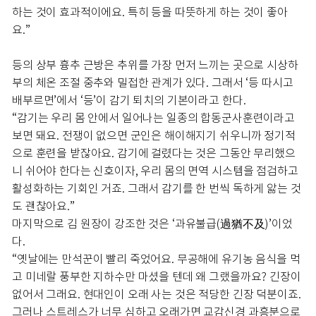
하는 것이 효과적이에요. 특히 등을 따뜻하게 하는 것이 좋아
요.”
등의 상부 흉추 근방은 추위를 가장 먼저 느끼는 곳으로 시상하
부의 체온 조절 중추와 밀접한 관계가 있다. 그래서 ‘등 따시고
배부르면’에서 ‘등’이 감기 퇴치의 기본이라고 한다.
“감기는 우리 몸 안에서 일어나는 일종의 합동군사훈련이라고
보면 돼요. 전쟁이 없으면 군인은 해이해지기 쉬우니까 정기적
으로 훈련을 받잖아요. 감기에 걸렸다는 것은 그동안 무리했으
니 쉬어야 한다는 신호이자, 우리 몸의 면역 시스템을 점검하고
활성화하는 기회인 거죠. 그래서 감기를 한 번씩 독하게 앓는 것
도 괜찮아요.”
마지막으로 김 원장이 강조한 것은 ‘과유불급(過猶不及)’이었
다.
“옛날에는 만석꾼이 빨리 죽었어요. 무공해에 유기농 음식을 먹
고 미네랄 풍부한 지하수만 마셨을 텐데 왜 그랬을까요? 긴장이
없어서 그래요. 현대인이 오래 사는 것은 적당한 긴장 덕분이죠.
그러나 스트레스가 너무 심하고 오래가면 교감신경 과흥분으로