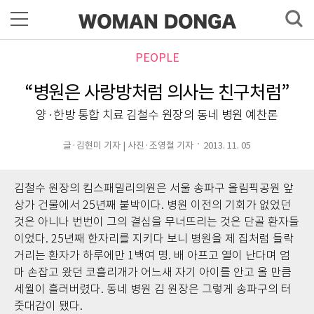
PEOPLE
“병원은 사랑방처럼 의사는 친구처럼”
양·한방 통합 치료 김철수 원장의 동네 병원 예찬론
글·김현미 기자 | 사진·조영철 기자
2013. 11. 05
김철수 원장의 킴스패밀리의원은 서울 송파구 올림픽공원 앞
상가 건물에서 25년째 붙박이다. 병원 이전의 기회가 없었던
것은 아니나 번번이 그의 결심을 무너뜨리는 것은 단골 환자들
이었다. 25년째 한자리를 지키다 보니 병원을 제 집처럼 들락
거리는 환자가 하루에만 1백여 명. 배 아프고 열이 난다며 엄
마 손잡고 왔던 코흘리개가 어느새 자기 아이를 안고 올 만큼
세월이 흘러버렸다. 동네 병원 김 원장은 그렇게 송파구의 터
줏대감이 됐다.