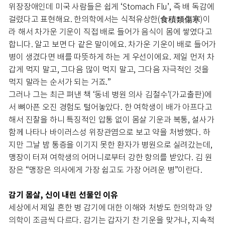
위장장애인데 미국 사람들은 쉽게 ‘Stomach Flu’, 즉 배 독감에
걸렸다고 표현해요. 한의학에서는 식적유상한(食積類傷寒)이
라 해서 차가운 기운이 직접 배로 들어가 음식이 몸에 쌓였다고
합니다. 알고 보면 다 같은 말이에요. 차가운 기운이 배로 들어가
병이 생겼다면 배를 따뜻하게 하는 게 우선이에요. 제일 먼저 차
갑게 먹지 말고, 그다음 많이 먹지 말고, 그다음 자극적인 것을
먹지 말라는 순서가 되는 거죠.”
그러나 그는 최근 펴낸 책 ‘동네 병원 의사 김철수’(가교출판)에
서 뼈아픈 오진 경험도 털어놓았다. 한 여학생이 배가 아프다고
해서 진찰을 하니 특징적인 압통 없이 몸살 기운과 복통, 설사가
함께 나타나 바이러스성 위장관염으로 보고 약을 처방했다. 하
지만 그날 밤 통증을 이기지 못한 환자가 병원으로 실려갔는데,
맹장이 터져 여학생의 어머니로부터 강한 항의를 받았다. 김 원
장은 “맹장은 의사에게 가장 쉽고도 가장 어려운 병”이란다.
감기 몸살, 신이 내린 선물인 이유
세상에서 제일 흔한 병 감기에 대한 이해와 처방도 한의학과 양
의학이 조금씩 다르다. 감기는 갑자기 찬 기운을 맞거나, 지속적