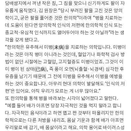
담배쌈지에서 꺼낸 작은 침, 그 침을 맞으니 신기하게도 팔이 자
유롭게 움직였다. 김 원장은 “당시 부러진 팔을 고친 것은 양의
학이고, 굳은 팔을 풀어준 것은 한의학”이라며 “병을 치료하는
데 도움이 된다면 양의학적 인식의 저편에 한의학적 인식 또는
종교적·유심적 인식까지도 열어두어야 하는 것 아닐까”라는 생
각을 갖게 됐다고.
“한의학은 유추해서 미병(未病)을 치료하는 의학입니다. 미병이
라는 것은 아직 병이 아니라는 것인데, 혈압기나 화학적 검사 방
법이 없던 시절에는 고혈압, 고지혈증도 미병이었죠. 그것이 이
미 병이 된 상태(已病), 즉 풍이 오면(뇌출혈·뇌경색) 심각한 후
유증을 남기기 때문에 그 전에 미병을 유추해서 이병을 예방을
하는 것이 중요합니다. 아무리 현대 의학이 발달해도 ‘인식의 저
편’은 있어요. 아직 우리가 모르는 게 너무 많아요.”
또 한의학을 통해 병을 바라보는 시각이 넓어졌다고 말한다.
“예를 들어 배가 아프면 당장 자극적인 것을 먹지 말라고 합니
다. 자극적인 음식이라고 하면 맵고 짠 것부터 떠올리지만 한의
학적으로는 다른 처방을 내리죠. 몸살 기운과 함께 배가 아프면
우리말로 배 감기, 배 몸살이라고 해요. 의학 용어로 바이러스성