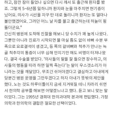
하고, 잠깐 잠이 들었나 싶으면 다시 깨서 또 출근해 환자를 봤
죠. 그렇게 5~6년쯤 일하니까 환자와 눈을 마주치면 현기증이
났어요. 의사가 시선을 자꾸 딴 데로 돌리니까 환자는 또 얼마나
불안했겠어요. 그러던 어느 날 차를 몰고 출근하는데 하늘이 핑
돌더군요.”
간신히 병원에 도착해 진찰을 해보니 당 수치가 꽤 높게 나왔다.
그뿐만 아니라 진료가 시작되면 물 마실 틈도 없이 바빠 수분 부
족으로 요로결석이 생겼고, 등 쪽의 갈비뼈와 척추가 만나는 늑
골 척추각의 통증이 너무 심해 만지기만 해도 비명이 터져나왔
다. 결국 수술을 받았다. ‘의사들의 말을 잘 들으면 장수하고, 의
사들의 행동을 따라 하면 일찍 죽는다’는 말이 우스갯소리가 아
니라는 것을 깨달았다. 무조건 쉬어야겠다고 결심하고 아내에게
당분간 병원 운영을 그만두겠다고 하자 아내가 뜻밖의 제안을
했다. 노는 것도 하루이틀이지 금세 지겨워질 테니 차라리 쉬면
서 한의학 공부를 해보면 어떻겠느냐고 했다. 듣고 보니 맞는 말
이었다. 그는 1995년 경희대 한의과대학 본과에 편입했다. 가정
의학과 한의학의 결합은 절묘한 선택이었다.