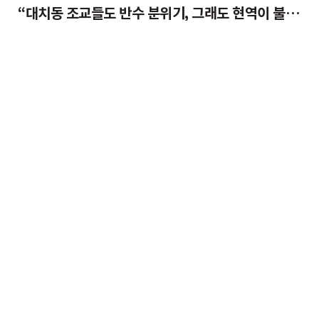
“대치동 조교들도 반수 분위기, 그래도 현역이 불리하지 않은 이유”
여
What is New
여름 자외선에 공격당한 아
“대치동 조교들도 반수 분위
이 케어 솔루션
기, 그래도 현역이 불리하지
않은 이유”