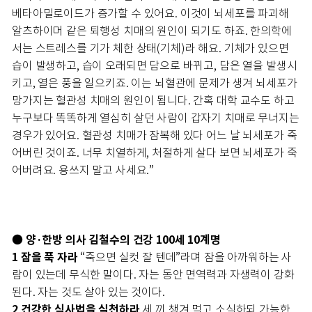
베타아밀로이드가 증가할 수 있어요. 이것이 뇌세포를 파괴해
알츠하이머 같은 퇴행성 치매의 원인이 되기도 하죠. 한의학에
서는 스트레스를 기가 체한 상태(기체)라 해요. 기체가 있으면
습이 발생하고, 습이 오래되면 담으로 바뀌고, 담은 열을 발생시
키고, 열은 풍을 일으키죠. 이는 뇌혈관에 문제가 생겨 뇌세포가
망가지는 혈관성 치매의 원인이 됩니다. 간혹 대학 교수도 하고
누구보다 똑똑하게 열심히 살던 사람이 갑자기 치매로 무너지는
경우가 있어요. 혈관성 치매가 잠복해 있다 어느 날 뇌세포가 죽
어버린 것이죠. 너무 치열하게, 처절하게 살다 보면 뇌세포가 죽
어버려요. 용쓰지 말고 사세요.”
● 양·한방 의사 김철수의 건강 100세 10계명
1 잠을 푹 자라
“죽으면 실컷 잘 텐데”라며 잠을 아까워하는 사
람이 있는데 무식한 말이다. 자는 동안 면역력과 자생력이 강화
된다. 자는 것도 살아 있는 것이다.
2 건강한 식사법을 실천하라
세 끼 챙겨 먹고 소식하되 가능한