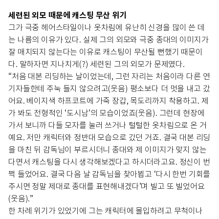
세련된 외모 때문에 캐스팅 무산 위기
그가 극중 헤어스타일이나 옷차림에 유난히 신경을 많이 쓴 데
는 나름의 이유가 있다. 실제 그의 외모와 극중 종대의 이미지가
잘 매치되지 않는다는 이유로 캐스팅이 무산될 뻔했기 때문이
다. 말하자면 지나치게(?) 세련된 그의 외모가 문제였다.
“처음 대본 리딩하는 날이었는데, 그런 자리는 처음이라 다른 연
기자들한테 주눅 들지 않으려고(웃음) 평소보다 더 멋을 내고 갔
어요. 베이지색 하프코트에 가죽 장갑, 목도리까지 착용하고. 제
가 봐도 전형적인 ‘도시남’의 모습이었죠(웃음). 그런데 현장에
가서 보니까 다들 모자를 눌러 쓰거나 털털한 옷차림으로 온 거
예요. 저만 캐릭터와 정반대 모습으로 갔던 거죠. 결국 대본 리딩
을 마친 뒤 감독님이 부르시더니 종대와 제 이미지가 맞지 않는
다면서 캐스팅을 다시 생각해보겠다고 하시더라고요. 정신이 번
쩍 들었어요. 결국 다음 날 감독님을 찾아뵙고 ‘다시 한번 기회를
주시면 정말 제대로 종대를 표현해내겠다’며 빌고 또 빌었어요
(웃음).”
한 차례 위기가 있었기에 그는 캐릭터에 몰입하려고 무척이나