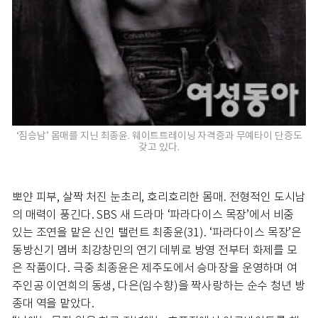
‘짐승남’ 몸매를 지닌 최종윤. 웨이트트레이닝 자격증과 무예타이 단증도
갖고 있다.
뽀얀 피부, 살짝 처진 눈초리, 호리호리한 몸매. 전형적인 도시남
의 매력이 풍긴다. SBS 새 드라마 ‘파라다이스 목장’에서 비중
있는 조연을 맡은 신인 탤런트 최종윤(31). ‘파라다이스 목장’은
동방신기 멤버 최강창민의 연기 데뷔로 방영 전부터 화제를 모
은 작품이다. 극중 최종윤은 제주도에서 승마장을 운영하며 여
주인공 이연희의 동생, 다은(임수향)을 짝사랑하는 순수 청년 방
종대 역을 맡았다.