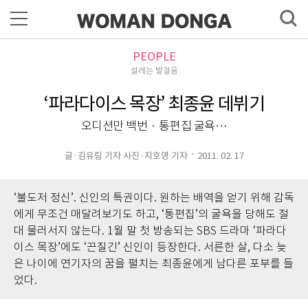
PEOPLE
설레는 발걸음
‘파라다이스 목장’ 최종윤 데뷔기
오디션만 백번 · 통편집 굴욕…
글·김유림 기자 사진·지호영 기자
2011. 02. 17
‘불도저 정신’. 신인의 특권이다. 원하는 배역을 얻기 위해 감독
에게 무조건 매달려보기도 하고, ‘통편집’의 굴욕을 당해도 절
대 물러서지 않는다. 1월 말 첫 방송되는 SBS 드라마 ‘파라다
이스 목장’에도 ‘끈질긴’ 신인이 등장한다. 서른한 살, 다소 늦
은 나이에 연기자의 꿈을 펼치는 최종윤에게 남다른 포부를 들
었다.