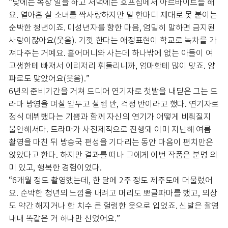
“낮에는 목장 일을 하고 저녁에는 호프집에서 아르바이트를 해
요. 열아홉 살 소녀를 짝사랑하지만 말 한마디 제대로 못 붙이는
순박한 청년이죠. 미성년자를 향한 마음, 엄밀히 말하면 금지된
사랑이잖아요(웃음). 기껏 한다는 애정표현이 학교로 녹차를 가
져다주는 거예요. 홀어머니와 사는데 하나밖에 없는 아들이 여
고생한테 빠져서 이리저리 휘둘리니까, 엄마한테 많이 맞죠. 양
파로도 맞았어요(웃음).”
6년의 준비기간을 거쳐 드디어 연기자로 첫발을 내딛은 그는 드
라마 방영을 며칠 앞두고 설렘 반, 걱정 반이라고 했다. 연기자로
정식 데뷔했다는 기쁨과 함께 자신의 연기가 어떻게 비춰질지
불안해서다. 드라마가 사전제작으로 진행돼 이미 지난해 여름
촬영을 마친 뒤 방송국 편성을 기다리는 동안 마음이 편치만은
않았다고 한다. 하지만 결과를 떠나 그에게 이번 작품은 분명 의
미 있고, 행복한 경험이었다.
“6개월 정도 촬영했는데, 한 달에 2주 정도 제주도에 머물렀어
요. 순박한 청년의 느낌을 내려고 머리도 뽀글파마를 했고, 의상
도 약간 해지거나 한 치수 큰 헐렁한 옷으로 입었죠. 신발은 촬영
내내 똑같은 거 하나만 신었어요.”