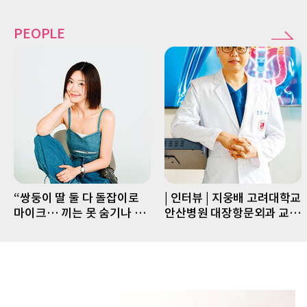
PEOPLE
“쌍둥이 딸 둘 다 돌잡이로
| 인터뷰 | 지웅배 고려대학교
마이크… 끼는 못 숨기나 봐
안산병원 대장항문외과 교수
요”
“수술 까다로운 직장암, 로
봇수술과 선행요법으로 치료
율 UP↑