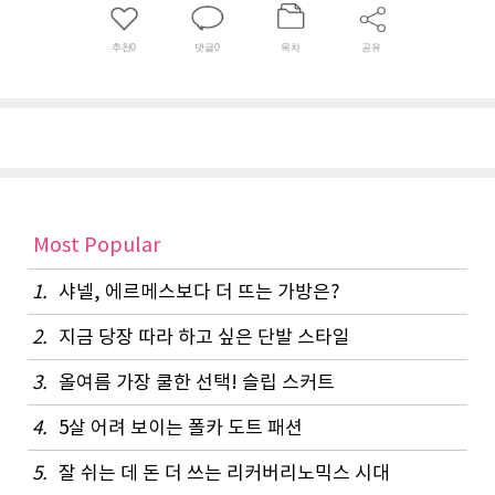
추천
0
댓글
0
목차
공유
Most Popular
1.
샤넬, 에르메스보다 더 뜨는 가방은?
2.
지금 당장 따라 하고 싶은 단발 스타일
3.
올여름 가장 쿨한 선택! 슬립 스커트
4.
5살 어려 보이는 폴카 도트 패션
5.
잘 쉬는 데 돈 더 쓰는 리커버리노믹스 시대