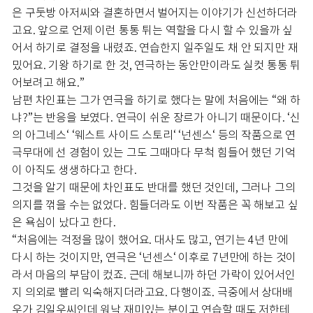
은 구둣방 아저씨와 결혼하면서 벌어지는 이야기가 신선하더라
고요. 앞으로 언제 이런 통통 튀는 역할을 다시 할 수 있을까 싶
어서 하기로 결정을 내렸죠. 연습한지 일주일도 채 안 되지만 재
밌어요. 기왕 하기로 한 것, 연극하는 동안만이라도 실컷 통통 튀
어보려고 해요.”
남편 차인표는 그가 연극을 하기로 했다는 말에 처음에는 “왜 하
냐?”는 반응을 보였다. 연극이 쉬운 장르가 아니기 때문이다. ‘신
의 아그네스‘ ‘웨스트 사이드 스토리‘ ‘넌센스‘ 등의 작품으로 연
극무대에 선 경험이 있는 그도 그때마다 무척 힘들어 했던 기억
이 아직도 생생하다고 한다.
그것을 알기 때문에 차인표도 반대를 했던 것인데, 그러나 그의
의지를 꺾을 수는 없었다. 힘들더라도 이번 작품은 꼭 해보고 싶
은 욕심이 났다고 한다.
“처음에는 걱정을 많이 했어요. 대사도 많고, 연기는 4년 만에
다시 하는 것이지만, 연극은 ‘넌센스‘ 이후로 7년만에 하는 것이
라서 마음의 부담이 컸죠. 근데 해보니까 하던 가락이 있어서인
지 의외로 빨리 익숙해지더라고요. 다행이죠. 극중에서 상대배
우가 김일우씨인데 워낙 재미있는 분이고 연습할 때도 저한테