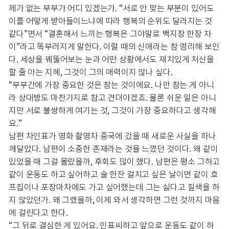
제가 없는 부부가 어디 있겠는가. “서로 안 맞는 부분이 있어도
이를 어떻게 받아들이느냐에 따라 행복의 순위도 달라지는 것
같다”면서 “결혼해서 느끼는 행복은 그야말로 백지장 한장 차
이”라고 똑부러지게 말한다. 이럴 때의 신애라는 참 영리해 보인
다. 세상을 꿰뚫어보는 눈과 어떤 상황에서도 재치있게 처신을
할 줄 아는 지혜, 그것이 그의 매력이지 않나 싶다.
“부부간에 가장 중요한 것은 참는 것이에요. 나만 참는 게 아니
라 상대방도 마찬가지로 참고 견뎌야겠죠. 물론 쉬운 일은 아니
지만 서로 불쌍하게 여기는 것, 그것이 가장 중요하다고 생각해
요.”
남편 차인표가 영화 촬영차 중국에 갔을 때 새로운 사실을 하나
깨달았다. 남편이 소중한 존재라는 것을 느꼈던 것이다. 왜 같이
있었을 때 그걸 몰랐을까, 후회도 많이 했다. 남편은 평소 그하고
같이 운동도 하고 싶어하고 술 한잔 걸치고 싶은 날이면 같이 호
프집이나 포장마차에도 가고 싶어했는데 그는 싫다고 질색을 하
지 않았던가. 왜 그랬을까, 이제 와서 생각하면 그런 것까지 마음
에 걸린다고 한다.
“그 뒤로 결심한 게 있어요. 인표씨하고 앞으로 운동도 같이 하