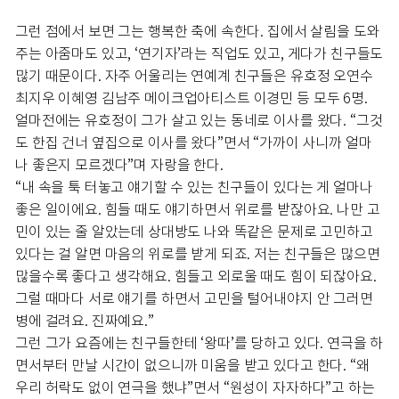
그런 점에서 보면 그는 행복한 축에 속한다. 집에서 살림을 도와
주는 아줌마도 있고, ‘연기자’라는 직업도 있고, 게다가 친구들도
많기 때문이다. 자주 어울리는 연예계 친구들은 유호정 오연수
최지우 이혜영 김남주 메이크업아티스트 이경민 등 모두 6명.
얼마전에는 유호정이 그가 살고 있는 동네로 이사를 왔다. “그것
도 한집 건너 옆집으로 이사를 왔다”면서 “가까이 사니까 얼마
나 좋은지 모르겠다”며 자랑을 한다.
“내 속을 툭 터놓고 얘기할 수 있는 친구들이 있다는 게 얼마나
좋은 일이에요. 힘들 때도 얘기하면서 위로를 받잖아요. 나만 고
민이 있는 줄 알았는데 상대방도 나와 똑같은 문제로 고민하고
있다는 걸 알면 마음의 위로를 받게 되죠. 저는 친구들은 많으면
많을수록 좋다고 생각해요. 힘들고 외로울 때도 힘이 되잖아요.
그럴 때마다 서로 얘기를 하면서 고민을 털어내야지 안 그러면
병에 걸려요. 진짜예요.”
그런 그가 요즘에는 친구들한테 ‘왕따’를 당하고 있다. 연극을 하
면서부터 만날 시간이 없으니까 미움을 받고 있다고 한다. “왜
우리 허락도 없이 연극을 했냐”면서 “원성이 자자하다”고 하는