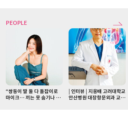
PEOPLE
“쌍둥이 딸 둘 다 돌잡이로
| 인터뷰 | 지웅배 고려대학교
마이크… 끼는 못 숨기나 봐
안산병원 대장항문외과 교수
요”
“수술 까다로운 직장암, 로
봇수술과 선행요법으로 치료
율 UP↑