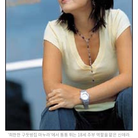
'희한한 구둣방집 마누라'에서 통통 튀는 18세 주부 역할을 맡은 신애라.