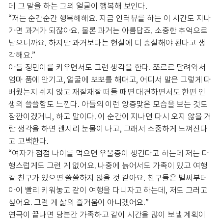
데 그 말을 하는 그의 얼굴이 행복해 보인다.
“저는 순간순간 행복해해요. 지금 인터뷰를 하는 이 시간도 지나
가면 과거가 되잖아요. 물론 과거는 아름답죠. 소중한 추억으로
남으니까요. 하지만 과거보다는 현실에 더 충실해야 된다고 생
각해요.”
아들 정민이를 키우면서도 그런 생각을 한다. 쪼르르 달려와서
엄마 품에 안기고, 얼굴에 뽀뽀를 해대고, 어디서 말은 그렇게 다
배웠는지 쉬지 않고 재잘재잘 떠들 때면 대견하면서도 한편 인
생의 쓸쓸함도 느낀다. 아들의 이런 앙증맞은 모습을 보는 것도
잠깐이겠거니, 하고 말이다. 이 순간이 지나면 다시 오지 않을 거
란 생각을 하면 괜시리 눈물이 나고, 그래서 소중하게 느껴진다
고 고백한다.
“여자가 점점 나이를 먹으면 우울증이 생긴다고 하는데 저는 다
행스럽게도 그런 게 없어요. 나중에 늙어서도 가족이 있고 여행
갈 친구가 있으면 쓸쓸하지 않을 것 같아요. 친구들은 벌써부터
아이 빨리 키워놓고 같이 여행을 다니자고 하는데, 저도 그러고
싶어요. 그런 게 삶의 즐거움이 아니겠어요.”
연극이 끝나면 당분간 가족하고 같이 시간을 많이 보낼 계획이