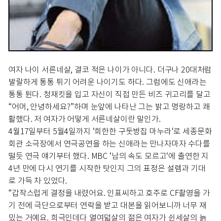
여자 나이 서른네살, 결코 적은 나이가 아니다. 더구나 20대처럼
발랄하게 통통 튀기 어려운 나이기도 하다. 그럼에도 신애라는
통통 튄다. 청재킷을 입고 자신이 직접 만든 비즈 귀고리를 달고
“어머, 안녕하세요?”하며 눈앞에 나타난 그는 밝고 명랑하고 쾌
활했다. 저 여자가 어떻게 서른네살이란 말인가.
4월17일부터 5월4일까지 ‘희한한 구둣방집 마누라‘로 세종문화
회관 소극장에서 연극공연을 하는 신애라는 만나자마자 수다를
떨듯 연극 얘기부터 했다. MBC ‘남의 속도 모르고‘에 출연한 지
4년 만에 다시 연기를 시작한 탓인지 그의 표정은 설렘과 기대
로 가득 차 있었다.
“갑작스럽게 결정을 내렸어요. 인표씨하고 호주로 CF촬영을 가
기 전에 극단으로부터 연락을 받고 대본을 읽어보니까 너무 재
밌는 거예요. 희극인데다 열여덟살의 젊은 여자가 쉰세살의 늙