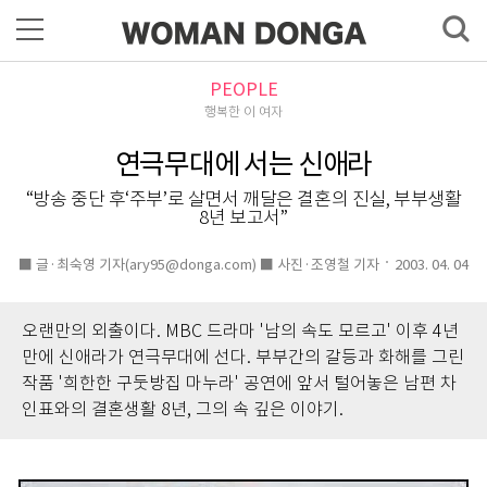
PEOPLE
행복한 이 여자
연극무대에 서는 신애라
“방송 중단 후‘주부’로 살면서 깨달은 결혼의 진실, 부부생활
8년 보고서”
■ 글·최숙영 기자(ary95@donga.com) ■ 사진·조영철 기자
2003. 04. 04
오랜만의 외출이다. MBC 드라마 '남의 속도 모르고' 이후 4년
만에 신애라가 연극무대에 선다. 부부간의 갈등과 화해를 그린
작품 '희한한 구둣방집 마누라' 공연에 앞서 털어놓은 남편 차
인표와의 결혼생활 8년, 그의 속 깊은 이야기.