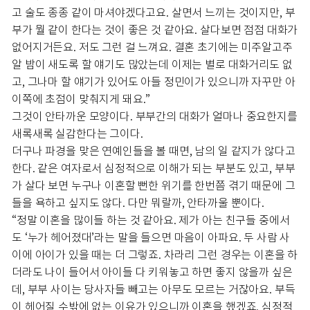
고 술도 종종 같이 마셔야겠다고요. 살면서 느끼는 것이지만, 부
부가 뭘 같이 한다는 것이 좋은 것 같아요. 살다보면 점점 대화가
없어지거든요. 저도 그런 걸 느껴요. 결혼 초기에는 미주알고주
알 밤이 새도록 할 얘기도 많았는데 이제는 별로 대화거리도 없
고, 그나마 할 얘기가 있어도 아들 정민이가 있으니까 자꾸만 아
이쪽에 초점이 맞춰지게 돼요.”
그것이 안타까운 모양이다. 부부간의 대화가 얼마나 중요한지를
새록새록 실감한다는 그이다.
더구나 파경을 맞은 연예인들을 볼 때면, 남의 일 같지가 않다고
한다. 같은 여자로서 심정적으로 이해가 되는 부분도 있고, 부부
가 살다 보면 누구나 이혼할 뻔한 위기를 한번쯤 겪기 때문에 그
들을 욕하고 싶지도 않다. 다만 뭐랄까, 안타까울 뿐이다.
“정말 이혼을 많이들 하는 것 같아요. 제가 아는 친구들 중에서
도 ‘누가 헤어졌대’라는 말을 들으면 마음이 아파요. 두 사람 사
이에 아이가 있을 때는 더 그렇죠. 차라리 그런 경우는 이혼을 하
더라도 나이 들어서 아이들 다 키워놓고 하면 좋지 않을까 싶은
데, 부부 사이는 당사자들 빼고는 아무도 모르는 거잖아요. 부득
이 헤어질 수밖에 없는 이유가 있으니까 이혼을 했겠죠. 심정적