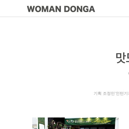
맛
기획 조정민‘인턴기자’ |