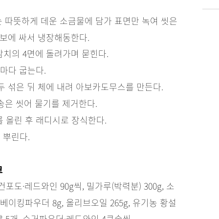
 따뜻하게 데운 소금물에 담가 표면만 녹여 씻은
면보에 싸서 냉장해동한다.
참치의 4면에 돌려가며 묻힌다.
마다 굽는다.
 섞은 뒤 체에 내려 아보카도무스를 만든다.
송은 씻어 물기를 제거한다.
 올린 후 래디시로 장식한다.
 뿌린다.
크
 건포도·레드와인 90g씩, 밀가루(박력분) 300g, 소
 베이킹파우더 8g, 올리브오일 265g, 유기농 황설
 달걀 5개, 슈거파우더·레드와인 4큰술씩