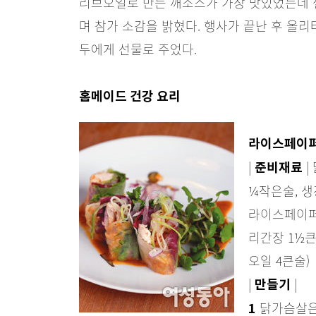
리브오일로 만든 깨소스가 가장 맛있었는데 
며 참가 소감을 밝혔다. 행사가 끝난 후 올
두에게 선물로 주었다.
홈메이드 건강 요리
라이스페이
|
|
준비재료
¼작은술, 생
라이스페이퍼 
리간장 1½큰
오일 4큰술)
|
|
만들기
닭가슴살은 
1