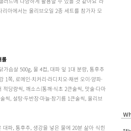
샐러드에 다양하게 활용할 수 있을 것 같아요”라
리타리아에서는 올리브오일 2종 세트를 참가자 모
퍼롤
 닭가슴살 500g, 물 4컵, 대파 잎 1대 분량, 통후추
강 1쪽, 로메인·치커리·라디치오·채썬 오이·양파·
적당량씩, 깨소스(통깨·식초 2큰술씩, 맛술·다마
술씩, 설탕·두반장·마늘·참기름 1큰술씩, 올리브
Wh
대파, 통후추, 생강을 넣은 물에 20분 삶아 식힌