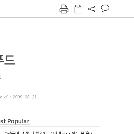
그인
회원가입
신동아
주간동아
여성동아
동아일보
푸드
스
2009. 08. 21
.kr)
st Popular
“쌍둥이 딸 둘 다 돌잡이로 마이크… 끼는 못 숨기