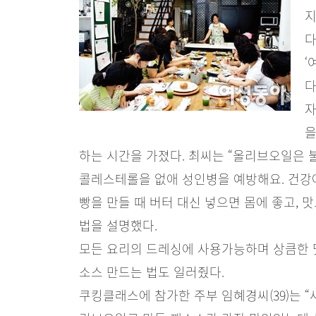
지
다
‘
다
자
을
하는 시간을 가졌다. 최씨는 “올리브오일은
콜레스테롤을 없애 성인병을 예방해요. 건강
빵을 만들 때 버터 대신 넣으면 몸에 좋고,
법을 설명했다.
모든 요리의 드레싱에 사용가능하며 상큼한
소스 만드는 법도 일러줬다.
쿠킹클래스에 참가한 주부 임혜경씨(39)는 “