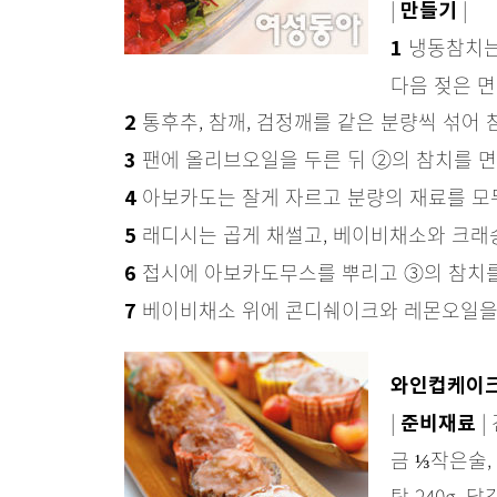
|
|
만들기
냉동참치는
1
다음 젖은 
통후추, 참깨, 검정깨를 같은 분량씩 섞어 
2
팬에 올리브오일을 두른 뒤 ②의 참치를 면
3
아보카도는 잘게 자르고 분량의 재료를 모두
4
래디시는 곱게 채썰고, 베이비채소와 크래
5
접시에 아보카도무스를 뿌리고 ③의 참치를
6
베이비채소 위에 콘디쉐이크와 레몬오일을
7
와인컵케이
|
|
준비재료
금 ⅓작은술,
탕 240g,