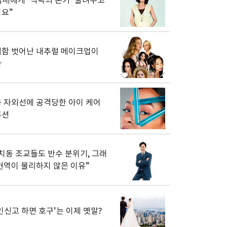
남매에게 ‘식탁의 온기’ 물려주고
요”
함 벗어난 내추럴 메이크업이
다
 자외선에 공격당한 아이 케어
루션
치동 조교들도 반수 분위기, 그래
현역이 불리하지 않은 이유”
인신고 하면 호구’는 이제 옛말?