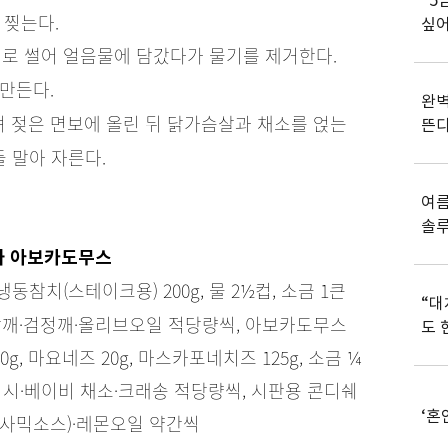
“5
 찢는다.
싶어
기로 썰어 얼음물에 담갔다가 물기를 제거한다.
만든다.
완벽
 젖은 면보에 올린 뒤 닭가슴살과 채소를 얹는
뜬
돌 말아 자른다.
여름
솔
 아보카도무스
 냉동참치(스테이크용) 200g, 물 2½컵, 소금 1큰
“대
·참깨·검정깨·올리브오일 적당량씩, 아보카도무스
도 
0g, 마요네즈 20g, 마스카포네치즈 125g, 소금 ¼
디시·베이비 채소·크래송 적당량씩, 시판용 콘디쉐
‘혼
발사믹소스)·레몬오일 약간씩