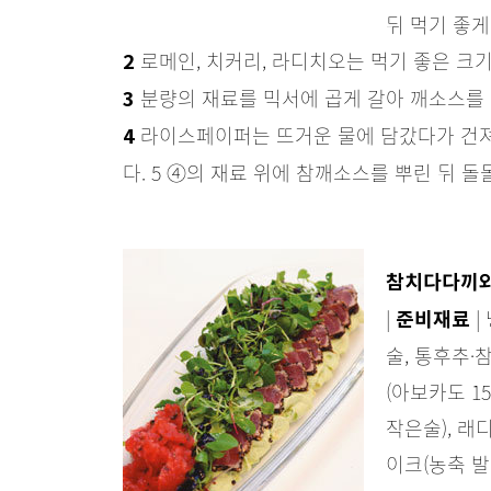
뒤 먹기 좋게
로메인, 치커리, 라디치오는 먹기 좋은 크
2
분량의 재료를 믹서에 곱게 갈아 깨소스를 
3
라이스페이퍼는 뜨거운 물에 담갔다가 건져
4
다. 5 ④의 재료 위에 참깨소스를 뿌린 뒤 돌
참치다다끼와
|
|
준비재료
술, 통후추
(아보카도 15
작은술), 래
이크(농축 