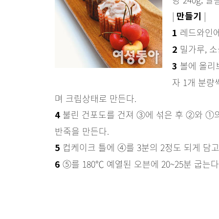
|
|
만들기
레드와인에
1
밀가루, 소
2
볼에 올리브
3
자 1개 분량
며 크림상태로 만든다.
불린 건포도를 건져 ③에 섞은 후 ②와 ①
4
반죽을 만든다.
컵케이크 틀에 ④를 3분의 2정도 되게 담고
5
⑤를 180℃ 예열된 오븐에 20~25분 굽는다
6
슈거파우더와 레드와인을 섞어 컵케이크 표면
7