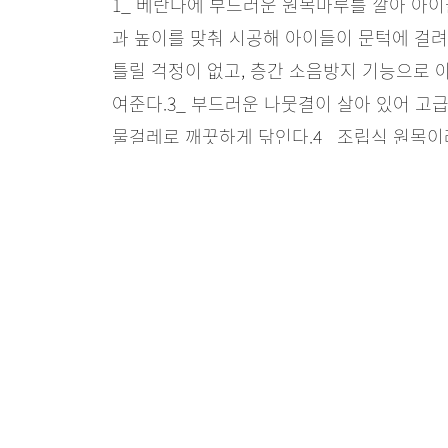
1_ 베란다에 부드러운 원목마루를 깔아 아이
과 높이를 맞춰 시공해 아이들이 문턱에 걸려
틀릴 걱정이 없고, 층간 소음방지 기능으로 
여준다.
3_ 부드러운 나뭇결이 살아 있어 고
물걸레로 깨끗하게 닦인다.
4_ 조립식 원목이
때도 이동이 가능하다.
5_ 베란다 끝부분은 
다에 돗자리와 매트를 깔아 놀이방을 꾸몄지
습.
마루 : 9만5천원
베란다 마루 개조 내용 & 비용
원
총 : 52만5천원