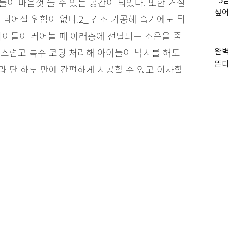
“5
들이 마음껏 놀 수 있는 공간이 되었다. 또한 거실
싶어
 넘어질 위험이 없다.
2_ 건조 가공해 습기에도 뒤
아이들이 뛰어놀 때 아래층에 전달되는 소음을 줄
급스럽고 특수 코팅 처리해 아이들이 낙서를 해도
완벽
뜬
라 단 하루 만에 간편하게 시공할 수 있고 이사할
나무판을 덧대어 깔끔하게 마감했다.
before_ 베란
만 딱딱한 타일 바닥 때문에 위험했던 예전의 모
여름
솔
×5(box) 47만5천원
시공비 : 1만원×5(box) 5만
“대
도 
‘혼