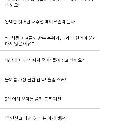
나 봐요”
완벽함 벗어난 내추럴 메이크업이 뜬다
“대치동 조교들도 반수 분위기, 그래도 현역이 불리
하지 않은 이유”
“5남매에게 ‘식탁의 온기’ 물려주고 싶어요”
올여름 가장 쿨한 선택! 슬립 스커트
5살 어려 보이는 폴카 도트 패션
‘혼인신고 하면 호구’는 이제 옛말?