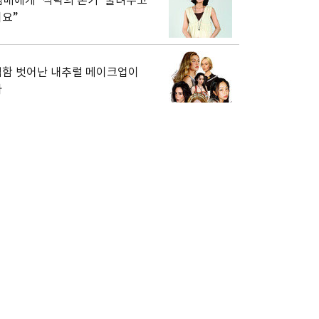
남매에게 ‘식탁의 온기’ 물려주고
요”
함 벗어난 내추럴 메이크업이
다
 자외선에 공격당한 아이 케어
루션
치동 조교들도 반수 분위기, 그래
현역이 불리하지 않은 이유”
인신고 하면 호구’는 이제 옛말?