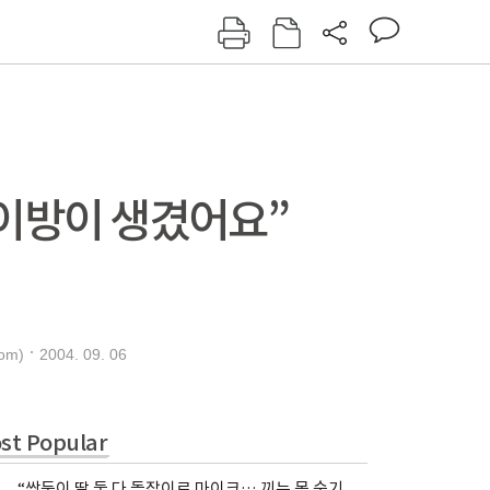
그인
회원가입
신동아
주간동아
여성동아
동아일보
이방이 생겼어요”
2004. 09. 06
om)
st Popular
“쌍둥이 딸 둘 다 돌잡이로 마이크… 끼는 못 숨기