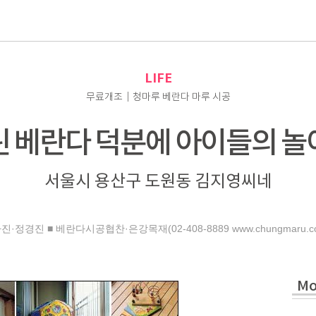
로
LIFE
무료개조｜청마루 베란다 마루 시공
린 베란다 덕분에 아이들의 놀
서울시 용산구 도원동 김지영씨네
진·정경진 ■ 베란다시공협찬·은강목재(02-408-8889 www.chungmaru.c
Mo