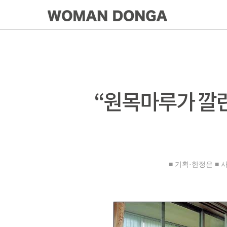
“원목마루가 깔
■ 기획·한정은 ■ 사