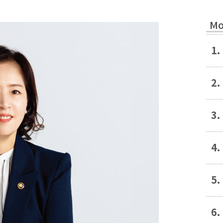
Mo
1.
2.
3.
4.
5.
6.