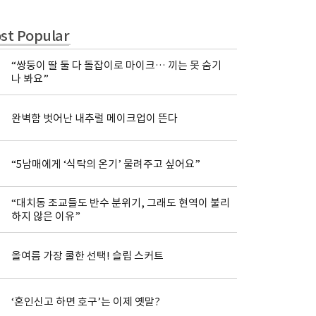
st Popular
“쌍둥이 딸 둘 다 돌잡이로 마이크… 끼는 못 숨기
나 봐요”
완벽함 벗어난 내추럴 메이크업이 뜬다
“5남매에게 ‘식탁의 온기’ 물려주고 싶어요”
“대치동 조교들도 반수 분위기, 그래도 현역이 불리
하지 않은 이유”
올여름 가장 쿨한 선택! 슬립 스커트
‘혼인신고 하면 호구’는 이제 옛말?