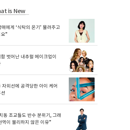
at is New
남매에게 ‘식탁의 온기’ 물려주고
요”
함 벗어난 내추럴 메이크업이
다
 자외선에 공격당한 아이 케어
루션
치동 조교들도 반수 분위기, 그래
현역이 불리하지 않은 이유”