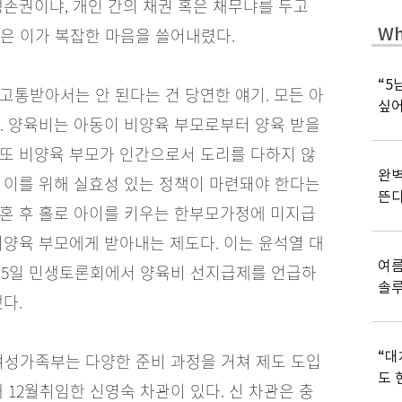
생존권이냐, 개인 간의 채권 혹은 채무냐를 두고
Wh
은 이가 복잡한 마음을 쓸어내렸다.
“5
고통받아서는 안 된다는 건 당연한 얘기. 모든 아
싶어
. 양육비는 아동이 비양육 부모로부터 양육 받을
 또 비양육 부모가 인간으로서 도리를 다하지 않
완벽
 이를 위해 실효성 있는 정책이 마련돼야 한다는
뜬
이혼 후 홀로 아이를 키우는 한부모가정에 미지급
비양육 부모에게 받아내는 제도다. 이는 윤석열 대
여름
월 5일 민생토론회에서 양육비 선지급제를 언급하
솔
다.
“대
여성가족부는 다양한 준비 과정을 거쳐 제도 도입
도 
 12월취임한 신영숙 차관이 있다. 신 차관은 충