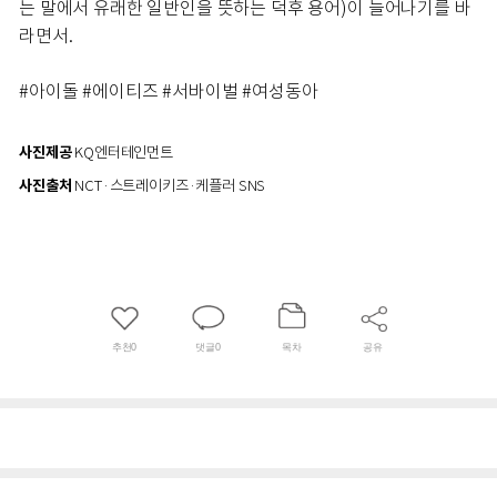
는 말에서 유래한 일반인을 뜻하는 덕후 용어)이 늘어나기를 바
라면서.
#아이돌 #에이티즈 #서바이벌 #여성동아
사진제공
KQ엔터테인먼트
사진출처
NCT·스트레이키즈·케플러 SNS
추천
0
댓글
0
목차
공유