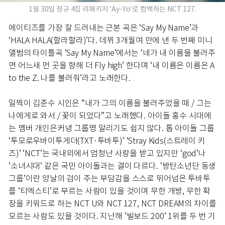
1월 30일 정규 4집 리패키지 ‘Ay-Yo’로 컴백하는 NCT 127.
에이티즈를 가장 잘 드러내는 근본 곡은 ‘Say My Name’과
‘HALA HALA(할라할라)’다. 데뷔 3개월여 만에 낸 두 번째 미니
앨범의 타이틀곡 ‘Say My Name’에서는 ‘네가 내 이름을 불러주
면 어느새 먼 곳을 향해 더 Fly high’ 한다며 ‘내 이름은 이름은 A
to the Z. 나를 불러줘’라고 노래한다.
일찍이 김춘수 시인은 “내가 그의 이름을 불러주었을 때 / 그는
나에게로 와서 / 꽃이 되었다”고 노래했다. 아이돌 홍수 시대에
는 멤버 개인은커녕 그룹명 알리기도 쉽지 않다. 톱 아이돌 그룹
‘투모로우바이투게더(TXT·투바투)’ ‘Stray Kids(스트레이 키
즈)’ ‘NCT’는 국내외에서 엄청난 사랑을 받고 있지만 ‘god’나
‘소녀시대’ 같은 국민 아이돌과는 결이 다르다. ‘방탄소년단 동생
그룹’이란 양날의 검이 주는 부담감을 스스로 뛰어넘은 투바투
를 ‘티엑스티’로 부르는 사람이 있을 것이며 무한 개방, 무한 확
장을 키워드로 하는 NCT U와 NCT 127, NCT DREAM의 차이를
모르는 사람도 있을 것이다. 지난해 ‘빌보드 200’ 1위를 두 번 기