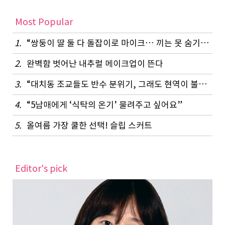
Most Popular
1.
“쌍둥이 딸 둘 다 돌잡이로 마이크… 끼는 못 숨기나 봐요”
2.
완벽함 벗어난 내추럴 메이크업이 뜬다
3.
“대치동 조교들도 반수 분위기, 그래도 현역이 불리하지 않은 이유”
4.
“5남매에게 ‘식탁의 온기’ 물려주고 싶어요”
5.
올여름 가장 쿨한 선택! 슬립 스커트
Editor's pick