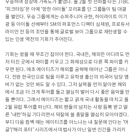
우승하며 성장에 가속도가 붙었다. 올 2월 첫 전파를 타는 JTBC
‘피크타임’은 아예 ‘망한 아이돌’ 꼬리표를 단 그룹들이 팀 대결
을 벌인다. 우승 그룹에게는 슈퍼주니어 규현, 하이라이트 이기
광 등 아이돌 선배부터 SM의 퍼포먼스 디렉터 심재원, 프로듀서
라이언 전 등의 조언을 통해 글로벌 보이 그룹으로 재탄생할 수
있는 인생 역전의 기회가 주어진다.
기회는 왔을 때 무조건 잡아야 한다. 국내든, 해외든 어디라도 먼
저 터진 곳에서 파이를 키우고 그 화제성으로 다른 쪽 파이를 키
우면 된다. 애초 에이티즈가 해외를 공략해 태어난 그룹은 아니
다. 전원 한국인으로 팀을 이루고 유학생 출신의 외국어 담당 멤
버가 없는 것만 봐도 알 수 있다. 그저 실력을 먼저 알아본 해외
에서 조금 더 크게 투어를 돌고 열심히 벌어 다시 좋은 음악을 만
들 뿐이다. 그래서 에이티즈는 짧고 굵게 국내 활동을 마치고 올
2월 유럽 투어를 떠난다. 해외 팬들의 넘치는 사랑 듬뿍 받고 얼
른 ‘내한’하길 기다리면서 덕질에 쓸 총알을 열심히 모아야겠다.
부디 다음 컴백 때는 에이티즈를 아느냐는 내 질문에 안다는 ‘머
글’(‘해리 포터’ 시리즈에서 마법사가 아닌 일반 인간을 가리키