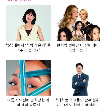
“5남매에게 ‘식탁의 온기’ 물
완벽함 벗어난 내추럴 메이
려주고 싶어요”
크업이 뜬다
여름 자외선에 공격당한 아
“대치동 조교들도 반수 분위
이 케어 솔루션
기, 그래도 현역이 불리하지