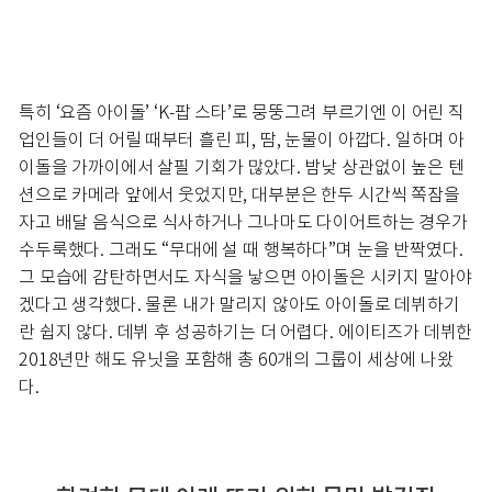
특히 ‘요즘 아이돌’ ‘K-팝 스타’로 뭉뚱그려 부르기엔 이 어린 직
업인들이 더 어릴 때부터 흘린 피, 땀, 눈물이 아깝다. 일하며 아
이돌을 가까이에서 살필 기회가 많았다. 밤낮 상관없이 높은 텐
션으로 카메라 앞에서 웃었지만, 대부분은 한두 시간씩 쪽잠을
자고 배달 음식으로 식사하거나 그나마도 다이어트하는 경우가
수두룩했다. 그래도 “무대에 설 때 행복하다”며 눈을 반짝였다.
그 모습에 감탄하면서도 자식을 낳으면 아이돌은 시키지 말아야
겠다고 생각했다. 물론 내가 말리지 않아도 아이돌로 데뷔하기
란 쉽지 않다. 데뷔 후 성공하기는 더 어렵다. 에이티즈가 데뷔한
2018년만 해도 유닛을 포함해 총 60개의 그룹이 세상에 나왔
다.