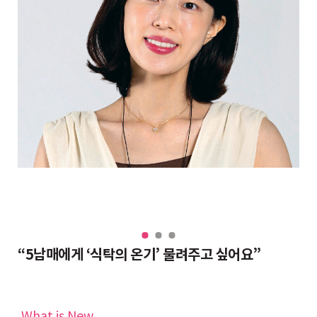
“대치동 조교들도 반수 분위기, 그래도 현역이 불리하지 않은 이유”
“5남매에게 ‘식탁의 온기’ 물려주고 싶어요”
완
What is New