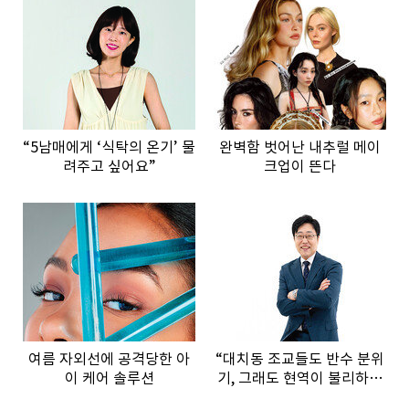
“5남매에게 ‘식탁의 온기’ 물
완벽함 벗어난 내추럴 메이
려주고 싶어요”
크업이 뜬다
여름 자외선에 공격당한 아
“대치동 조교들도 반수 분위
이 케어 솔루션
기, 그래도 현역이 불리하지
않은 이유”