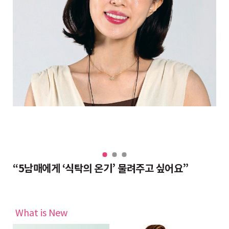
“대치동 조교들도 반수 분위기, 그래도 현역이 불리하지 않은 이유”
“5남매에게 ‘식탁의 온기’ 물려주고 싶어요”
완
What is New