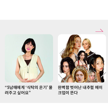
“5남매에게 ‘식탁의 온기’ 물
완벽함 벗어난 내추럴 메이
려주고 싶어요”
크업이 뜬다