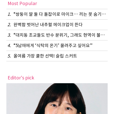
Most Popular
1.
“쌍둥이 딸 둘 다 돌잡이로 마이크… 끼는 못 숨기나 봐요”
2.
완벽함 벗어난 내추럴 메이크업이 뜬다
3.
“대치동 조교들도 반수 분위기, 그래도 현역이 불리하지 않은 이유”
4.
“5남매에게 ‘식탁의 온기’ 물려주고 싶어요”
5.
올여름 가장 쿨한 선택! 슬립 스커트
Editor's pick