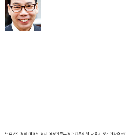
법무법인 청파 대표 변호사. 여성가족부 정책자문위원, 서울시 정신건강홍보대