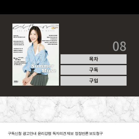
08
목차
구독
구입
구독신청
광고안내
윤리강령
독자의견 제보
정정반론 보도청구