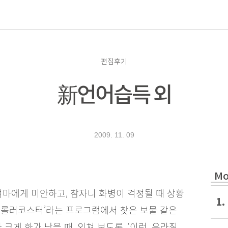
로
편집후기
新언어습득 외
2009. 11. 09
Mo
엄마에게 미안하고, 참자니 화병이 걱정될 때 상황
1.
 ‘롤러코스터’라는 프로그램에서 찾은 보물 같은
크게 화가 났을 때, 외쳐 보도록. ‘이런, 우라질