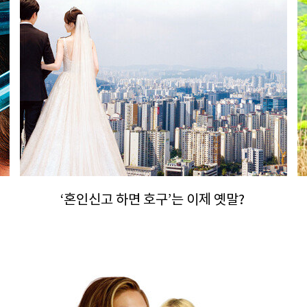
‘혼인신고 하면 호구’는 이제 옛말?