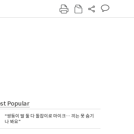
그인
회원가입
신동아
주간동아
여성동아
동아일보
st Popular
“쌍둥이 딸 둘 다 돌잡이로 마이크… 끼는 못 숨기
나 봐요”