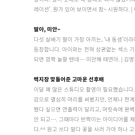
레이션’. 뭔가 있어 보이면서 참~ 시원하다. |
딸아, 미안~
다섯 살배기 딸이 가장 아끼는, ‘내 동생’이
등장합니다. 아이와는 전혀 상관없는 섹스 기
되면 깜짝 놀랄 텐데… 미안해 태연아. | 김
백지장 맞들어준 고마운 선후배
이달 꽤 많은 스튜디오 촬영이 필요했습니다
감으로 열심히 머리를 써봤지만, 언제나 한계
됐다 싶으면 연출력이 달리고, 머릿속에 완
안 되고…. 그때마다 반짝이는 아이디어를 
다.^^ 원고 쓰다 말다 꽃을 사러 가야 하나