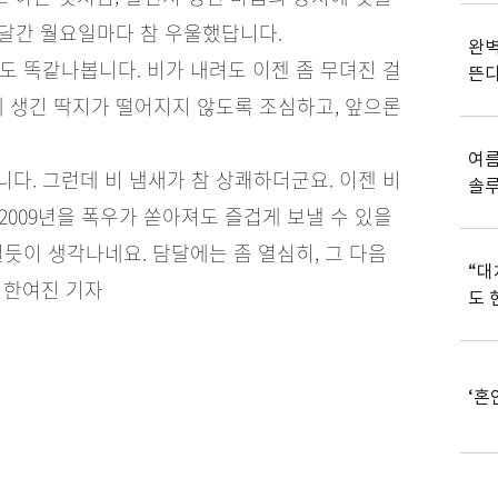
 달간 월요일마다 참 우울했답니다.
완벽
도 똑같나봅니다. 비가 내려도 이젠 좀 무뎌진 걸
뜬
게 생긴 딱지가 떨어지지 않도록 조심하고, 앞으론
여름
다. 그런데 비 냄새가 참 상쾌하더군요. 이젠 비
솔
 2009년을 폭우가 쏟아져도 즐겁게 보낼 수 있을
듯이 생각나네요. 담달에는 좀 열심히, 그 다음
“대
 한여진 기자
도 
‘혼