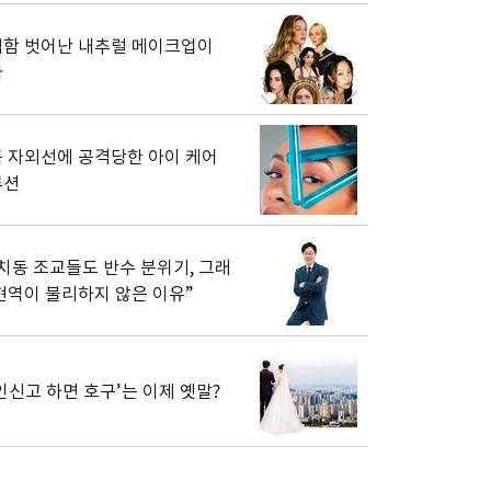
함 벗어난 내추럴 메이크업이
다
 자외선에 공격당한 아이 케어
루션
치동 조교들도 반수 분위기, 그래
현역이 불리하지 않은 이유”
인신고 하면 호구’는 이제 옛말?