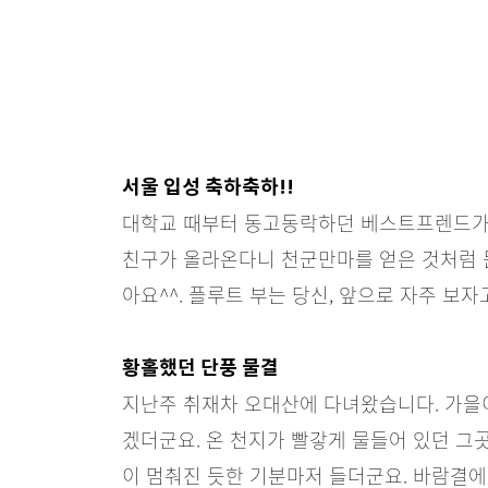
서울 입성 축하축하!!
대학교 때부터 동고동락하던 베스트프렌드가 다
친구가 올라온다니 천군만마를 얻은 것처럼 든
아요^^. 플루트 부는 당신, 앞으로 자주 보자고~
황홀했던 단풍 물결
지난주 취재차 오대산에 다녀왔습니다. 가을이
겠더군요. 온 천지가 빨갛게 물들어 있던 그곳
이 멈춰진 듯한 기분마저 들더군요. 바람결