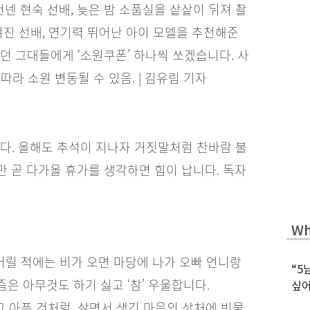
넨 현숙 선배, 늦은 밤 소품실을 샅샅이 뒤져 촬
여진 선배, 연기력 뛰어난 아이 모델을 추천해준
던 그대들에게 ‘소원쿠폰’ 하나씩 쏘겠습니다. 사
따라 소원 변동될 수 있음. | 김유림 기자
다. 올해도 추석이 지나자 거짓말처럼 찬바람 불
 곧 다가올 휴가를 생각하면 힘이 납니다. 독자
Wh
어릴 적에는 비가 오면 마당에 나가 오빠 언니랑
“5
은 아무것도 하기 싫고 ‘참’ 우울합니다.
싶어
고 아픈 것처럼, 살면서 생긴 마음의 상처에 빗물