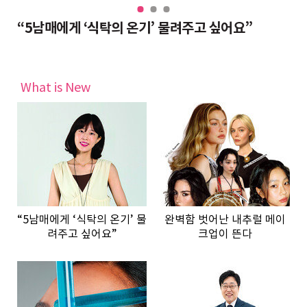
“대치동 조교들도 반수 분위기, 그래도 현역이 불리하지 않은 이유”
“5남매에게 ‘식탁의 온기’ 물려주고 싶어요”
완
What is New
“5남매에게 ‘식탁의 온기’ 물
완벽함 벗어난 내추럴 메이
려주고 싶어요”
크업이 뜬다