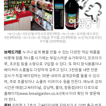
<b>1</b> 3년산 발사믹식초 8천3백원. <b>2</b> 요리용 레드와인
6천4백90원. <b>3</b> 토끼얼굴 쿠키틀 2천4백90원. 뉴진저(사람모양)
쿠키틀 2천9백90원.
브레드가든
누구나 쉽게 빵을 만들 수 있는 다양한 믹싱 제품을
비롯해 정품 하나를 사기에는 부담스러운 슈거파우더, 코코아가
루, 초코칩 등을 소량으로 구입할 수 있다. 또 파티 장식용품이나
베이커리 소품들도 다양하게 갖추고 있다. 3천원을 내면 전문
강사가 직접 베이킹하는 30분 내외의 공개강좌를 들을 수 있으
며, 주로 초콜릿이나 쇼콜라·티라미수 등을 만든다. 메뉴와 강좌
시간은 매장(고속터미널, 강남역, 홍대, 창동점)마다 다르므로
홈페이지(www.breadgarden.co.kr)에서 미리 확인 뒤 방문해
야 한다.
위치
지하철 3, 7호선 고속터미널역 지하상가 8, 10번 출구 반포