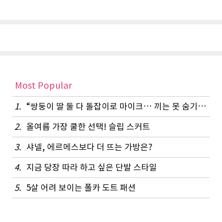
Most Popular
1.
“쌍둥이 딸 둘 다 돌잡이로 마이크… 끼는 못 숨기나 봐요”
2.
올여름 가장 쿨한 선택! 슬립 스커트
3.
샤넬, 에르메스보다 더 뜨는 가방은?
4.
지금 당장 따라 하고 싶은 단발 스타일
5.
5살 어려 보이는 폴카 도트 패션