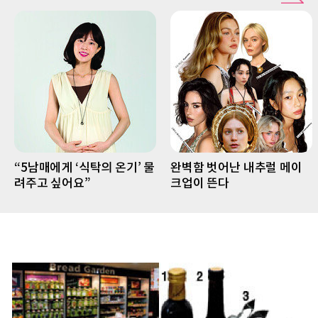
“5남매에게 ‘식탁의 온기’ 물
완벽함 벗어난 내추럴 메이
려주고 싶어요”
크업이 뜬다