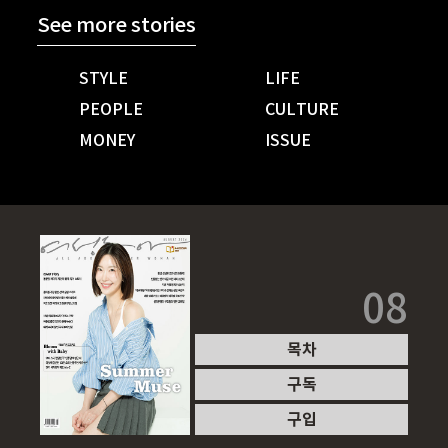
See more stories
STYLE
LIFE
PEOPLE
CULTURE
MONEY
ISSUE
08
목차
구독
구입