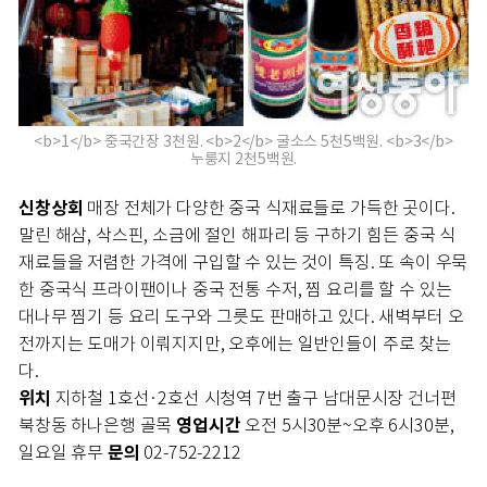
<b>1</b> 중국간장 3천원. <b>2</b> 굴소스 5천5백원. <b>3</b>
누룽지 2천5백원.
신창상회
매장 전체가 다양한 중국 식재료들로 가득한 곳이다.
말린 해삼, 삭스핀, 소금에 절인 해파리 등 구하기 힘든 중국 식
재료들을 저렴한 가격에 구입할 수 있는 것이 특징. 또 속이 우묵
한 중국식 프라이팬이나 중국 전통 수저, 찜 요리를 할 수 있는
대나무 찜기 등 요리 도구와 그릇도 판매하고 있다. 새벽부터 오
전까지는 도매가 이뤄지지만, 오후에는 일반인들이 주로 찾는
다.
위치
지하철 1호선·2호선 시청역 7번 출구 남대문시장 건너편
영업시간
북창동 하나은행 골목
오전 5시30분~오후 6시30분,
문의
일요일 휴무
02-752-2212