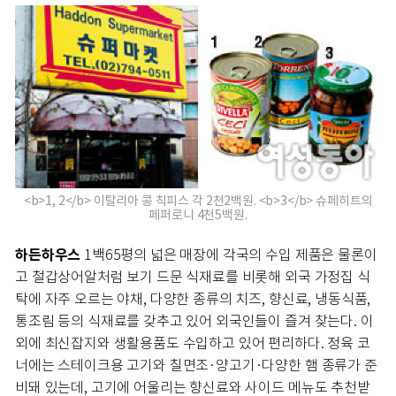
<b>1, 2</b> 이탈리아 콩 칙피스 각 2천2백원. <b>3</b> 슈페히트의
페퍼로니 4천5백원.
하든하우스
1백65평의 넓은 매장에 각국의 수입 제품은 물론이
고 철갑상어알처럼 보기 드문 식재료를 비롯해 외국 가정집 식
탁에 자주 오르는 야채, 다양한 종류의 치즈, 향신료, 냉동식품,
통조림 등의 식재료를 갖추고 있어 외국인들이 즐겨 찾는다. 이
외에 최신잡지와 생활용품도 수입하고 있어 편리하다. 정육 코
너에는 스테이크용 고기와 칠면조·양고기·다양한 햄 종류가 준
비돼 있는데, 고기에 어울리는 향신료와 사이드 메뉴도 추천받