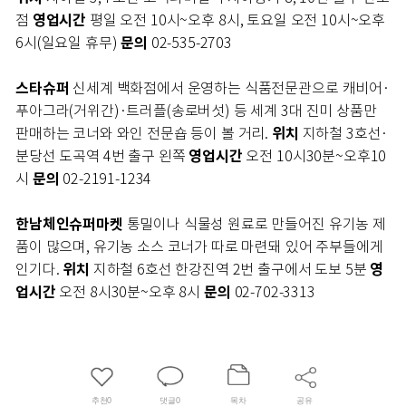
영업시간
점
평일 오전 10시~오후 8시, 토요일 오전 10시~오후
문의
6시(일요일 휴무)
02-535-2703
스타슈퍼
신세계 백화점에서 운영하는 식품전문관으로 캐비어·
푸아그라(거위간)·트러플(송로버섯) 등 세계 3대 진미 상품만
위치
판매하는 코너와 와인 전문숍 등이 볼 거리.
지하철 3호선·
영업시간
분당선 도곡역 4번 출구 왼쪽
오전 10시30분~오후10
문의
시
02-2191-1234
한남체인슈퍼마켓
통밀이나 식물성 원료로 만들어진 유기농 제
품이 많으며, 유기농 소스 코너가 따로 마련돼 있어 주부들에게
위치
영
인기다.
지하철 6호선 한강진역 2번 출구에서 도보 5분
업시간
문의
오전 8시30분~오후 8시
02-702-3313
추천
0
댓글
0
목차
공유