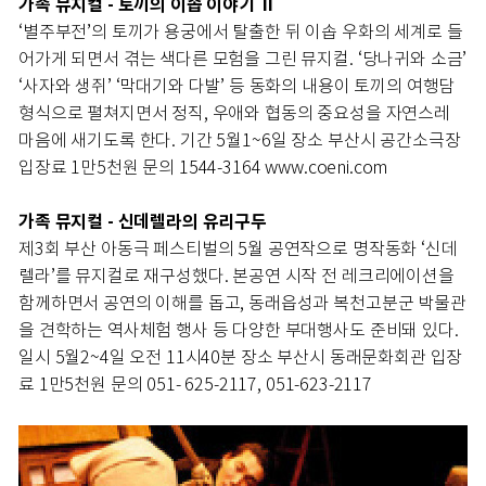
가족 뮤지컬 - 토끼의 이솝 이야기 Ⅱ
‘별주부전’의 토끼가 용궁에서 탈출한 뒤 이솝 우화의 세계로 들
어가게 되면서 겪는 색다른 모험을 그린 뮤지컬. ‘당나귀와 소금’
‘사자와 생쥐’ ‘막대기와 다발’ 등 동화의 내용이 토끼의 여행담
형식으로 펼쳐지면서 정직, 우애와 협동의 중요성을 자연스레
마음에 새기도록 한다. 기간 5월1~6일 장소 부산시 공간소극장
입장료 1만5천원 문의 1544-3164 www.coeni.com
가족 뮤지컬 - 신데렐라의 유리구두
제3회 부산 아동극 페스티벌의 5월 공연작으로 명작동화 ‘신데
렐라’를 뮤지컬로 재구성했다. 본공연 시작 전 레크리에이션을
함께하면서 공연의 이해를 돕고, 동래읍성과 복천고분군 박물관
을 견학하는 역사체험 행사 등 다양한 부대행사도 준비돼 있다.
일시 5월2~4일 오전 11시40분 장소 부산시 동래문화회관 입장
료 1만5천원 문의 051- 625-2117, 051-623-2117