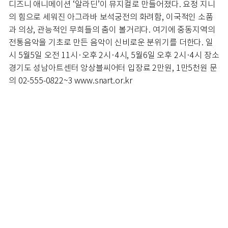
디즈니 애니메이션 ‘알라딘’이 뮤지컬로 만들어졌다. 요정 지니
의 힘으로 세워진 아그라바 보석궁전의 화려함, 이국적인 소품
과 의상, 관능적인 무희들의 춤이 볼거리다. 여기에 중동지역의
전통음악을 기초로 만든 음악이 신비로운 분위기를 더한다. 일
시 5월5일 오전 11시·오후 2시·4시, 5월6일 오후 2시·4시 장소
경기도 성남아트센터 앙상블씨어터 입장료 2만원, 1만5천원 문
의 02-555-0822~3 www.snart.or.kr