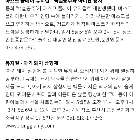
마스크 플레이 뮤지컬 - 백설공주와 아미안 왕자
동화 ‘백설공주’가 마스크 플레이 뮤지컬로 재탄생됐다. 마스크
플레이란 배우가 인형 속에 들어가거나 머리 부분만 마스크를
쓰고 연기하는 방식으로, 정교하게 제작된 마스크가 캐릭터의
느낌을 생생하게 전달한다. 일시 5월5~6일 오후 2시·5시 장소
인천종합문화예술회관 대공연장 입장료 3만원, 2만원 문의
032-429-2972
뮤지컬 - 아기 돼지 삼형제
‘아기 돼지 삼형제’를 각색한 뮤지컬. 요리사가 되기 위해 열심히
공부하던 늑대는 돼지 요리를 실습해보기 위해 아기 돼지 삼형
제를 노리고, 아기 돼지 삼형제는 벽돌로 지은 막내의 집에 숨게
된다. 귀여운 캐릭터 탈과 아름다운 숲을 형상화한 무대 등이 어
린이들의 시선을 사로잡는다. 일시 5월5일 오전 11시·오후 1시
·3시, 5월6일 낮 12시·오후 2시·4시 장소 부산시 금정문화회관
소극장 입장료 1만5천원 문의 051-818-1772~3
www.donggramy.com