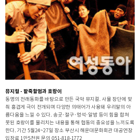
뮤지컬 - 팥죽할멈과 호랑이
동명의 전래동화를 바탕으로 만든 국악 뮤지컬. 사물 장단에 맞
춰 흥겹게 극이 전개되며 다양한 의태어가 사용돼 우리말의 아
름다움을 느낄 수 있다. 송곳·절구·멍석·알밤 등이 힘을 합쳐
못된 호랑이를 물리치는 내용을 통해 협동의 중요성을 느끼도록
한다. 기간 5월24~27일 장소 부산시 해운대문화회관 대공연장
입장료 1만5천원 문의 051-818-1772