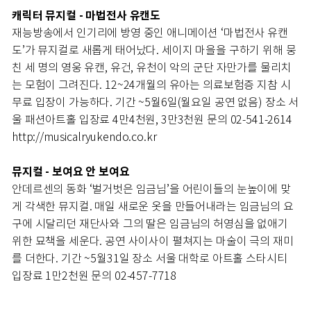
캐릭터 뮤지컬 - 마법전사 유캔도
재능방송에서 인기리에 방영 중인 애니메이션 ‘마법전사 유캔
도’가 뮤지컬로 새롭게 태어났다. 세이지 마을을 구하기 위해 뭉
친 세 명의 영웅 유캔, 유건, 유천이 악의 군단 자만가를 물리치
는 모험이 그려진다. 12~24개월의 유아는 의료보험증 지참 시
무료 입장이 가능하다. 기간 ~5월6일(월요일 공연 없음) 장소 서
울 패션아트홀 입장료 4만4천원, 3만3천원 문의 02-541-2614
http://musicalryukendo.co.kr
뮤지컬 - 보여요 안 보여요
안데르센의 동화 ‘벌거벗은 임금님’을 어린이들의 눈높이에 맞
게 각색한 뮤지컬. 매일 새로운 옷을 만들어내라는 임금님의 요
구에 시달리던 재단사와 그의 딸은 임금님의 허영심을 없애기
위한 묘책을 세운다. 공연 사이사이 펼쳐지는 마술이 극의 재미
를 더한다. 기간 ~5월31일 장소 서울 대학로 아트홀 스타시티
입장료 1만2천원 문의 02-457-7718