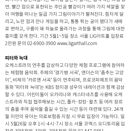
연. 빨간 점으로 표현되는 주인공 빨강이가 여러 가지 색깔을 찾
아 여행을 떠나는 일곱 가지 그림이야기가 펼쳐진다. 힘차게 달
리고, 노란 점과 만나 게임을 하고, 통통 튀는 공이 됐다가 새떼
로 변하고, 구름이 돼 하늘로 올라가는 과정을 통해 그림에 대한
흥미를 갖게 한다. 기간 5월1~5일 장소 서울 LIG아트홀 입장료
2만원 문의 02-6900-3900 www.ligarthall.com
피터와 늑대
오케스트라의 연주를 감상하고 다양한 체험 프로그램에 참여하
는 체험형 음악회. 주페의 ‘경기병 서곡’, 앤더슨의 ‘춤추는 고양
이’, 비제의 ‘카르멘 서곡’ 등이 연주되며, 프로코피예프의 음악
동화 ‘피터와 늑대’는 KBS 정미경 성우의 내레이션과 함께 감상
할 수 있다. 어린이들이 오카리나와 캐스터네츠를 사용해 오케
스트라와 직접 협주해보는 시간, 폴카·캉캉·왈츠 등 여러 장르
의 춤을 추며 음악을 즐길 수 있는 시간 등이 마련돼 있다. 24개
월 미만의 유아는 의료보험증 지참 시 무료 입장이 가능하다. 일
시 5월26일 오후 1시·4시·7시 장소 서울 코엑스 오디토리움 입