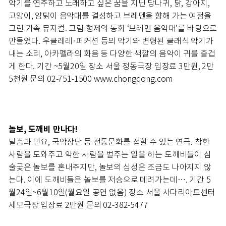
악기를 연주하고 노래하고 싶은 꿈을 지닌 당나귀, 닭, 강아지,
고양이, 암탉이 음악대를 결성하고 브레멘을 향해 가는 여정을
그린 가족 뮤지컬. 그림 형제의 동화 ‘브레멘 음악대’를 바탕으로
만들었다. 우클레레·퍼커션 등의 악기와 변형된 클래식 악기가
내는 소리, 아카펠라의 화음 등 다양한 색깔의 음악이 귀를 즐겁
게 한다. 기간 ~5월20일 장소 서울 정동극장 입장료 3만원, 2만
5천원 문의 02-751-1500 www.chongdong.com
놀보, 도깨비 만나다!
탈춤과 민요, 국악장단 등 전통문화를 접할 수 있는 연극. 착한
사람을 도와주고 악한 사람을 벌주는 일을 하는 도깨비들이 심
술궂은 놀보를 혼내주지만, 놀보의 심성은 조금도 나아지지 않
는다. 이에 도깨비들은 놀보를 저승으로 데려가는데…. 기간 5
월24일~6월10일(월요일 공연 없음) 장소 서울 사다리아트센터
세모극장 입장료 2만원 문의 02-382-5477