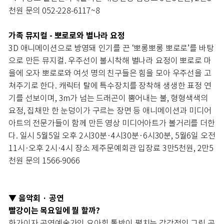
천원 문의 052-228-6117~8
가족 뮤지컬 - 뽀로로와 별나라 요정
3D 애니메이션으로 방영돼 인기를 끈 ‘뽀롱뽀롱 뽀로로’를 바탕
으로 만든 뮤지컬. 우주선이 불시착해 별나라 요정이 뽀로로 마
을에 오자 뽀로로와 여섯 명의 친구들은 힘을 모아 우주선을 고
쳐주기로 한다. 캐릭터 탈에 특수장치를 장착해 생생한 표정 연
기를 선보이며, 3m가 넘는 드래곤이 뿜어내는 불, 형형색색의
요정, 집채만 한 눈덩이가 구르는 장면 등 애니메이션과 미디어
아트의 전문가들이 함께 만든 영상 미디어아트가 볼거리를 더한
다. 일시 5월5일 오후 2시30분·4시30분·6시30분, 5월6일 오전
11시·오후 2시·4시 장소 제주문예회관 입장료 3만5천원, 2만5
천원 문의 1566-9066
음악회 · 공연
▼
빨강이는 목요일에 뭘 할까?
화가이자 공연예술가인 요아힘 톨반이 펼치는 감각적인 그림 공