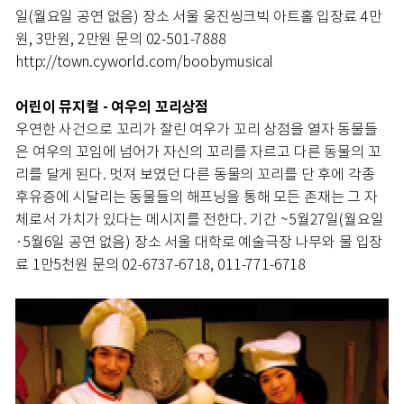
일(월요일 공연 없음) 장소 서울 웅진씽크빅 아트홀 입장료 4만
원, 3만원, 2만원 문의 02-501-7888
http://town.cyworld.com/boobymusical
어린이 뮤지컬 - 여우의 꼬리상점
우연한 사건으로 꼬리가 잘린 여우가 꼬리 상점을 열자 동물들
은 여우의 꼬임에 넘어가 자신의 꼬리를 자르고 다른 동물의 꼬
리를 달게 된다. 멋져 보였던 다른 동물의 꼬리를 단 후에 각종
후유증에 시달리는 동물들의 해프닝을 통해 모든 존재는 그 자
체로서 가치가 있다는 메시지를 전한다. 기간 ~5월27일(월요일
·5월6일 공연 없음) 장소 서울 대학로 예술극장 나무와 물 입장
료 1만5천원 문의 02-6737-6718, 011-771-6718