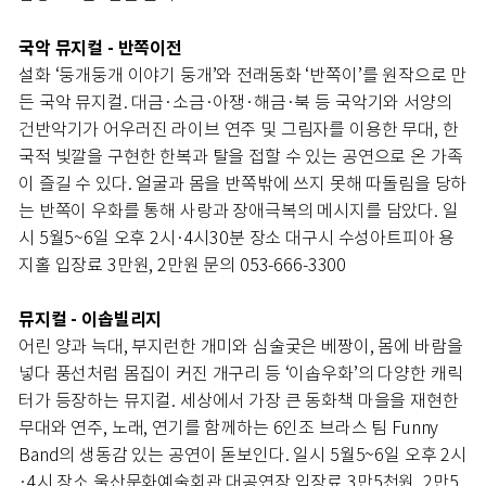
국악 뮤지컬 - 반쪽이전
설화 ‘둥개둥개 이야기 둥개’와 전래동화 ‘반쪽이’를 원작으로 만
든 국악 뮤지컬. 대금·소금·아쟁·해금·북 등 국악기와 서양의
건반악기가 어우러진 라이브 연주 및 그림자를 이용한 무대, 한
국적 빛깔을 구현한 한복과 탈을 접할 수 있는 공연으로 온 가족
이 즐길 수 있다. 얼굴과 몸을 반쪽밖에 쓰지 못해 따돌림을 당하
는 반쪽이 우화를 통해 사랑과 장애극복의 메시지를 담았다. 일
시 5월5~6일 오후 2시·4시30분 장소 대구시 수성아트피아 용
지홀 입장료 3만원, 2만원 문의 053-666-3300
뮤지컬 - 이솝빌리지
어린 양과 늑대, 부지런한 개미와 심술궂은 베짱이, 몸에 바람을
넣다 풍선처럼 몸집이 커진 개구리 등 ‘이솝우화’의 다양한 캐릭
터가 등장하는 뮤지컬. 세상에서 가장 큰 동화책 마을을 재현한
무대와 연주, 노래, 연기를 함께하는 6인조 브라스 팀 Funny
Band의 생동감 있는 공연이 돋보인다. 일시 5월5~6일 오후 2시
·4시 장소 울산문화예술회관 대공연장 입장료 3만5천원, 2만5