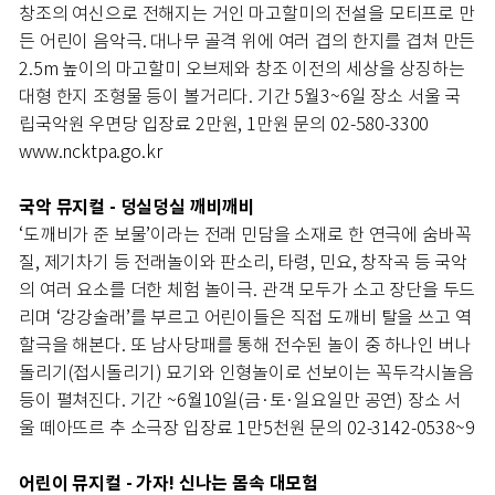
창조의 여신으로 전해지는 거인 마고할미의 전설을 모티프로 만
든 어린이 음악극. 대나무 골격 위에 여러 겹의 한지를 겹쳐 만든
2.5m 높이의 마고할미 오브제와 창조 이전의 세상을 상징하는
대형 한지 조형물 등이 볼거리다. 기간 5월3~6일 장소 서울 국
립국악원 우면당 입장료 2만원, 1만원 문의 02-580-3300
www.ncktpa.go.kr
국악 뮤지컬 - 덩실덩실 깨비깨비
‘도깨비가 준 보물’이라는 전래 민담을 소재로 한 연극에 숨바꼭
질, 제기차기 등 전래놀이와 판소리, 타령, 민요, 창작곡 등 국악
의 여러 요소를 더한 체험 놀이극. 관객 모두가 소고 장단을 두드
리며 ‘강강술래’를 부르고 어린이들은 직접 도깨비 탈을 쓰고 역
할극을 해본다. 또 남사당패를 통해 전수된 놀이 중 하나인 버나
돌리기(접시돌리기) 묘기와 인형놀이로 선보이는 꼭두각시놀음
등이 펼쳐진다. 기간 ~6월10일(금·토·일요일만 공연) 장소 서
울 떼아뜨르 추 소극장 입장료 1만5천원 문의 02-3142-0538~9
어린이 뮤지컬 - 가자! 신나는 몸속 대모험