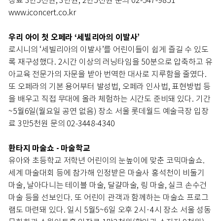
장료 3만5천원, 3만원, 2만5천원 문의 02-547-9851
www.iconcert.co.kr
우리 아이 첫 오페라 ‘세빌리아의 이발사’
로시니의 ‘세빌리아의 이발사’를 어린이들이 쉽게 즐길 수 있도
록 재구성했다. 2시간 이상의 러닝타임을 50분으로 압축하고 유
아교육 전문가의 자문을 받아 번역한 대사로 지루함을 줄였다.
또 오페라의 기본 용어부터 발성법, 오페라 인사법, 표현방법 등
을 배우고 직접 무대에 올라 체험하는 시간도 준비돼 있다. 기간
~5월6일(월요일 공연 없음) 장소 서울 롯데월드 예술극장 입장
료 3만5천원 문의 02-3448-4340
환타지 마술쇼 - 마술학교
유아와 초등학교 저학년 어린이의 눈높이에 맞춘 코믹마술쇼.
세계 마술대회 등에 참가해 인정받은 마술사 홍석천이 비둘기
마술, 날아다니는 테이블 마술, 달걀마술, 링 마술, 실크 손수건
마술 등을 선보인다. 또 어린이 관객과 함께하는 마술쇼 프로그
램도 마련돼 있다. 일시 5월5~6일 오후 2시·4시 장소 서울 성동