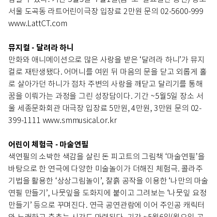
서울 도곡동 라트어린이극장 입장료 2만원 문의 02-5600-999
www.LattCT.com
뮤지컬 - 달려라 하니
만화와 애니메이션으로 많은 사랑을 받은 ‘달려라 하니’가 뮤지
컬로 재탄생됐다. 어머니를 여윈 뒤 마음의 문을 닫고 외롭게 홀
로 살아가던 하니가 점차 주변의 사랑을 깨닫고 달리기를 통해
꿈을 이뤄가는 과정을 그린 성장담이다. 기간 ~5월5일 장소 서
울 세종문화회관 대극장 입장료 5만원, 4만원, 3만원 문의 02-
399-1111 www.smmusical.or.kr
어린이 체험극 - 마술연필
색연필의 소박한 색감을 살린 돈 피고트의 그림책 ‘마술연필’을
바탕으로 한 연극에 다양한 미술놀이가 더해진 체험극. 콜라주
기법을 활용한 ‘상상그림놀이’, 찰흙 공작을 이용한 ‘나만의 마술
연필 만들기’, 나뭇잎을 도화지에 붙이고 그려보는 ‘나뭇잎 요정
만들기’ 등으로 꾸며진다. 연극 공연관람에 이어 주인공 캐릭터