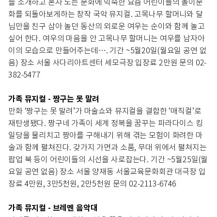
를 소개하고 혼자 노는 문화에 익숙한 요즘 어린이들의 놀이문
화를 되돌아보게하는 창작 국악 뮤지컬. 고목나무 할머니와 달
님만을 친구 삼아 놀던 동산의 외로운 여우는 순이와 함께 놀고
싶어 한다. 여우의 마음을 안 고목나무 할머니는 여우를 남자아
이의 모습으로 만들어주는데…. 기간 ~5월20일(월요일 공연 없
음) 장소 서울 사다리아트센터 세모극장 입장료 2만원 문의 02-
382-5477
가족 뮤지컬 - 짱구는 못 말려
만화 ‘짱구는 못 말려’가 마술쇼와 뮤지컬을 결합한 ‘매직컬’로
재탄생됐다. 짱구네 가족이 세계 정복을 꿈꾸는 파라다이스 킹
일당을 물리치고 짱아를 구해내기 위해 겪는 모험이 화려한 마
술과 함께 펼쳐진다. 갖가지 가면과 소품, 무대 위에서 펼쳐지는
팝업 북 등이 어린이들의 시선을 사로잡는다. 기간 ~5월25일(월
요일 공연 없음) 장소 서울 양재동 서울교육문화회관 대극장 입
장료 4만원, 3만5천원, 2만5천원 문의 02-2113-6746
가족 뮤지컬 - 브레멘 음악대