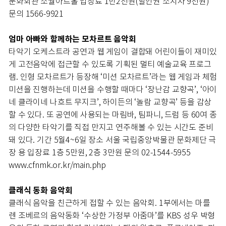
문화회관 소월아트홀 입장료 1만2천원(할인권 소지자 9천원)
문의 1566-9921
엄마 아빠와 함께하는 모차르트 음악회
타악기 오케스트라 공연과 웹 게임이 결합돼 어린이들이 재미있
게 고전음악에 접근할 수 있도록 기획된 멀티 예술교육 프로그
램. 인형 모차르트가 등장해 ‘미션 모차르트’라는 웹 게임과 체험
미션을 진행하는데 미션을 수행할 때마다 ‘장난감 교향곡’, ‘아이
네 클라이네 나흐트 무지크’, 하이든의 ‘놀람 교향곡’ 등을 감상
할 수 있다. 또 공연에 사용되는 마림바, 팀파니, 드럼 등 60여 종
의 다양한 타악기를 직접 만지고 연주해볼 수 있는 시간도 준비
돼 있다. 기간 5월4~6일 장소 서울 국립중앙박물관 문화제단 극
장 용 입장료 1층 5만원, 2층 3만원 문의 02-1544-5955
www.cfnmk.or.kr/main.php
클래식 동화 음악회
클래식 음악을 친근하게 접할 수 있는 음악회. 1부에서는 마를
렌 조베르의 음악동화 ‘수상한 가정부 아줌마’를 KBS 성우 박형