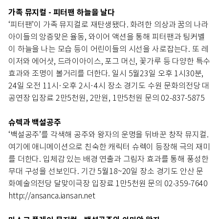
가족 뮤지컬 - 피터팬 하늘을 날다
‘피터팬’이 가족 뮤지컬로 재탄생됐다. 화려한 의상과 꿈의 나라
아이들의 앙증맞은 율동, 와이어 액션을 통해 피터팬과 팅커벨
이 하늘을 나는 모습 등이 어린이들의 시선을 사로잡는다. 또 레
이저와 에어샷, 드라이아이스, 포그 머신, 꽃가루 등 다양한 특수
효과와 조명이 볼거리를 더한다. 일시 5월23일 오후 1시30분,
24일 오전 11시·오후 2시·4시 장소 경기도 수원 문화의전당 대
공연장 입장료 2만5천원, 2만원, 1만5천원 문의 02-837-5875
슈렉과 백설공주
‘백설공주’를 각색해 공주와 왕자의 운명을 뒤바꾼 창작 뮤지컬.
여기에 애니메이션으로 친숙한 캐릭터 슈렉이 등장해 극의 재미
를 더한다. 입체감 있는 배경 연출과 그림자 효과를 통해 풍성한
무대 구성을 선보인다. 기간 5월18~20일 장소 경기도 안산 문
화예술의전당 달맞이극장 입장료 1만5천원 문의 02-359-7640
http://ansanca.iansan.net