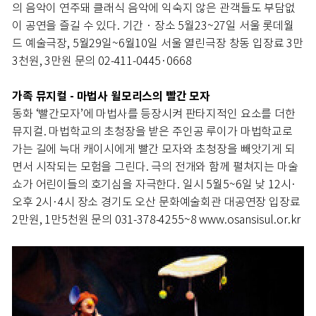
의 음악이 연주돼 클래식 음악에 익숙지 않은 관객들도 부담없
이 공연을 즐길 수 있다. 기간 · 장소 5월23~27일 서울 롯데월
드 예술극장, 5월29일~6월10일 서울 열린극장 창동 입장료 3만
3천원, 3만원 문의 02-411-0445·0668
가족 뮤지컬 - 마법사 윌모리스의 빨간 모자
동화 ‘빨간모자’에 마법사를 등장시켜 판타지적인 요소를 더한
뮤지컬. 마법학교의 초청장을 받은 주인공 루이가 마법학교로
가는 길에 늑대 캐이시에게 빨간 모자와 초청장을 빼앗기게 되
면서 시작되는 모험을 그린다. 극의 전개와 함께 펼쳐지는 마술
쇼가 어린이들의 호기심을 자극한다. 일시 5월5~6일 낮 12시·
오후 2시·4시 장소 경기도 오산 문화예술회관 대공연장 입장료
2만원, 1만5천원 문의 031-378-4255~8 www.osansisul.or.kr