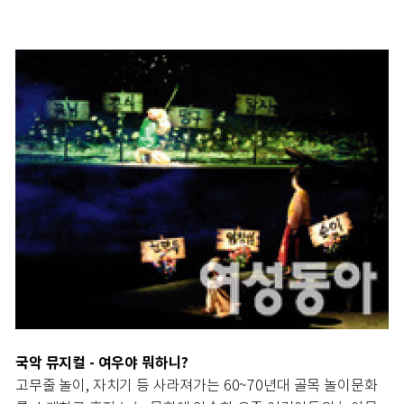
국악 뮤지컬 - 여우야 뭐하니?
고무줄 놀이, 자치기 등 사라져가는 60~70년대 골목 놀이문화