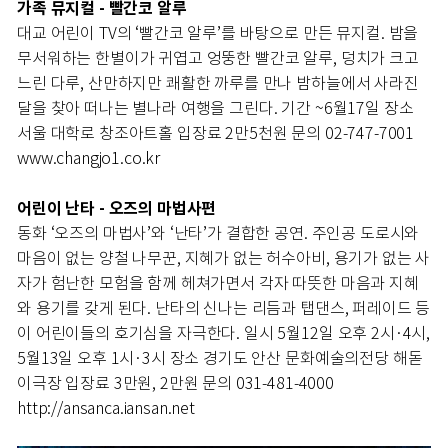
가족 뮤지컬 - 빨간코 알루
대교 어린이 TV의 ‘빨간코 알루’를 바탕으로 만든 뮤지컬. 밤을
무서워하는 한별이가 귀엽고 엉뚱한 빨간코 알루, 덩치가 크고
느린 다루, 산만하지만 쾌활한 까루를 만나 밤하늘에서 사라진
달을 찾아 떠나는 별나라 여행을 그린다. 기간 ~6월17일 장소
서울 대학로 창조아트홀 입장료 2만5천원 문의 02-747-7001
www.changjo1.co.kr
어린이 난타 - 오즈의 마법사편
동화 ‘오즈의 마법사’와 ‘난타’가 결합한 공연. 주인공 도로시와
마음이 없는 양철 나무꾼, 지혜가 없는 허수아비, 용기가 없는 사
자가 험난한 모험을 함께 헤쳐가면서 각자 따뜻한 마음과 지혜
와 용기를 갖게 된다. 난타의 신나는 리듬과 탭댄스, 퍼레이드 등
이 어린이들의 호기심을 자극한다. 일시 5월12일 오후 2시·4시,
5월13일 오후 1시·3시 장소 경기도 안산 문화예술의전당 해돋
이극장 입장료 3만원, 2만원 문의 031-481-4000
http://ansanca.iansan.net