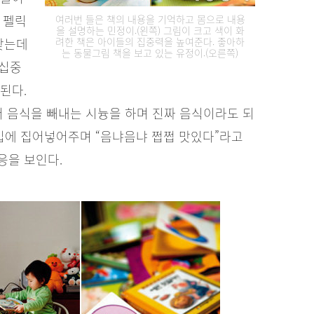
 펠릭
여러번 들은 책의 내용을 기억하고 몸으로 내용
을 설명하는 민정이.(왼쪽) 그림이 크고 색이 화
 찾는데
려한 책은 아이들의 집중력을 높여준다. 좋아하
는 동물그림 책을 보고 있는 유정이.(오른쪽)
 십중
된다.
서 음식을 빼내는 시늉을 하며 진짜 음식이라도 되
들 입에 집어넣어주며 “음냐음냐 쩝쩝 맛있다”라고
응을 보인다.