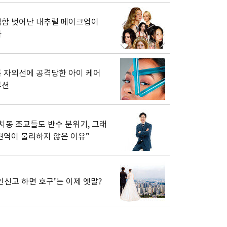
함 벗어난 내추럴 메이크업이
다
 자외선에 공격당한 아이 케어
루션
치동 조교들도 반수 분위기, 그래
현역이 불리하지 않은 이유”
인신고 하면 호구’는 이제 옛말?