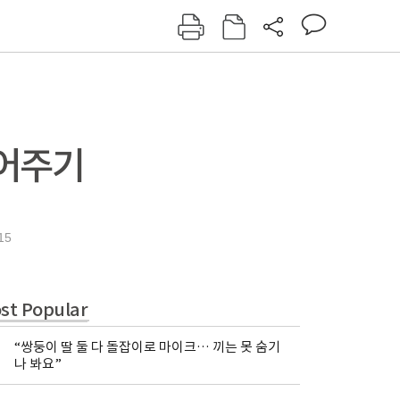
그인
회원가입
신동아
주간동아
여성동아
동아일보
읽어주기
15
st Popular
“쌍둥이 딸 둘 다 돌잡이로 마이크… 끼는 못 숨기
나 봐요”