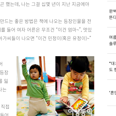
곤 했는데, 나는 그걸 십몇 년이 지난 지금에야
완벽
뜬
 만드는 좋은 방법은 책에 나오는 등장인물을 전
를 들어 여자 어른은 무조건 “이건 엄마~”, 멋있
 아가씨들이 나오면 “이건 민정이(혹은 유정이)~”
여름
솔
어
“대
도 
 등장
를 잃
나는
‘혼
 직접
흔들어