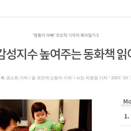
로
‘쌍둥이 아빠’ 조인직 기자의 육아일기 5
감성지수 높여주는 동화책 
2007. 03. 
획·권소희 기자 / 글·조인직‘신동아 기자’ / 사진·지호영 기자
Mo
1.