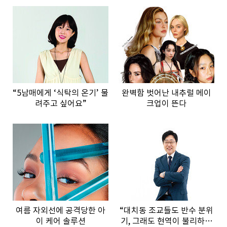
“5남매에게 ‘식탁의 온기’ 물
완벽함 벗어난 내추럴 메이
려주고 싶어요”
크업이 뜬다
여름 자외선에 공격당한 아
“대치동 조교들도 반수 분위
이 케어 솔루션
기, 그래도 현역이 불리하지