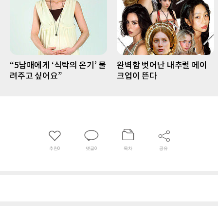
“5남매에게 ‘식탁의 온기’ 물
완벽함 벗어난 내추럴 메이
려주고 싶어요”
크업이 뜬다
추천
0
댓글
0
목차
공유