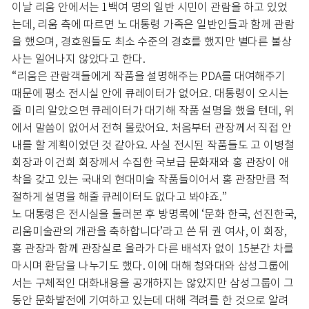
이날 리움 안에서는 1백여 명의 일반 시민이 관람을 하고 있었
는데, 리움 측에 따르면 노 대통령 가족은 일반인들과 함께 관람
을 했으며, 경호원들도 최소 수준의 경호를 했지만 별다른 불상
사는 일어나지 않았다고 한다.
“리움은 관람객들에게 작품을 설명해주는 PDA를 대여해주기
때문에 평소 전시실 안에 큐레이터가 없어요. 대통령이 오시는
줄 미리 알았으면 큐레이터가 대기해 작품 설명을 했을 텐데, 위
에서 말씀이 없어서 전혀 몰랐어요. 처음부터 관장께서 직접 안
내를 할 계획이었던 것 같아요. 사실 전시된 작품들도 고 이병철
회장과 이건희 회장께서 수집한 국보급 문화재와 홍 관장이 애
착을 갖고 있는 국내외 현대미술 작품들이어서 홍 관장만큼 적
절하게 설명을 해줄 큐레이터도 없다고 봐야죠.”
노 대통령은 전시실을 둘러본 후 방명록에 ‘문화 한국, 선진한국,
리움미술관의 개관을 축하합니다’라고 쓴 뒤 권 여사, 이 회장,
홍 관장과 함께 관장실로 올라가 다른 배석자 없이 15분간 차를
마시며 환담을 나누기도 했다. 이에 대해 청와대와 삼성그룹에
서는 구체적인 대화내용을 공개하지는 않았지만 삼성그룹이 그
동안 문화발전에 기여하고 있는데 대해 격려를 한 것으로 알려