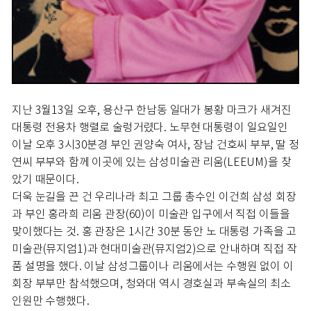
지난 3월13일 오후, 용산구 한남동 일대가 봉황 마크가 새겨진
대통령 전용차 행렬로 술렁거렸다. 노무현 대통령이 일요일인
이날 오후 3시30분경 부인 권양숙 여사, 장남 건호씨 부부, 딸 정
연씨 부부와 함께 이곳에 있는 삼성미술관 리움(LEEUM)을 찾
았기 때문이다.
더욱 눈길을 끈 건 우리나라 최고 그룹 총수인 이건희 삼성 회장
과 부인 홍라희 리움 관장(60)이 미술관 입구에서 직접 이들을
맞이했다는 것. 홍 관장은 1시간 30분 동안 노 대통령 가족을 고
미술관(뮤지엄1)과 현대미술관(뮤지엄2)으로 안내하며 직접 작
품 설명을 했다. 이날 삼성그룹이나 리움에서는 수행원 없이 이
회장 부부만 참석했으며, 청와대 역시 경호실과 부속실의 최소
인원만 수행했다.