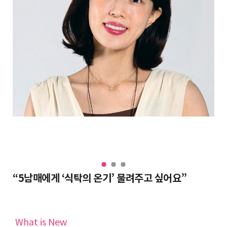
“대치동 조교들도 반수 분위기, 그래도 현역이 불리하지 않은 이유”
“5남매에게 ‘식탁의 온기’ 물려주고 싶어요”
완
What is New