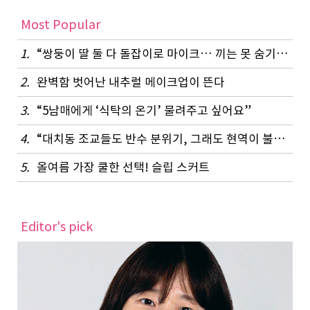
Most Popular
1.
“쌍둥이 딸 둘 다 돌잡이로 마이크… 끼는 못 숨기나 봐요”
2.
완벽함 벗어난 내추럴 메이크업이 뜬다
3.
“5남매에게 ‘식탁의 온기’ 물려주고 싶어요”
4.
“대치동 조교들도 반수 분위기, 그래도 현역이 불리하지 않은 이유”
5.
올여름 가장 쿨한 선택! 슬립 스커트
Editor's pick