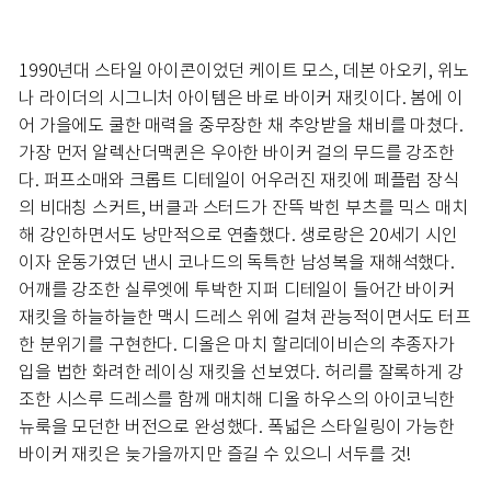
1990년대 스타일 아이콘이었던 케이트 모스, 데본 아오키, 위노
나 라이더의 시그니처 아이템은 바로 바이커 재킷이다. 봄에 이
어 가을에도 쿨한 매력을 중무장한 채 추앙받을 채비를 마쳤다.
가장 먼저 알렉산더맥퀸은 우아한 바이커 걸의 무드를 강조한
다. 퍼프소매와 크롭트 디테일이 어우러진 재킷에 페플럼 장식
의 비대칭 스커트, 버클과 스터드가 잔뜩 박힌 부츠를 믹스 매치
해 강인하면서도 낭만적으로 연출했다. 생로랑은 20세기 시인
이자 운동가였던 낸시 코나드의 독특한 남성복을 재해석했다.
어깨를 강조한 실루엣에 투박한 지퍼 디테일이 들어간 바이커
재킷을 하늘하늘한 맥시 드레스 위에 걸쳐 관능적이면서도 터프
한 분위기를 구현한다. 디올은 마치 할리데이비슨의 추종자가
입을 법한 화려한 레이싱 재킷을 선보였다. 허리를 잘록하게 강
조한 시스루 드레스를 함께 매치해 디올 하우스의 아이코닉한
뉴룩을 모던한 버전으로 완성했다. 폭넓은 스타일링이 가능한
바이커 재킷은 늦가을까지만 즐길 수 있으니 서두를 것!