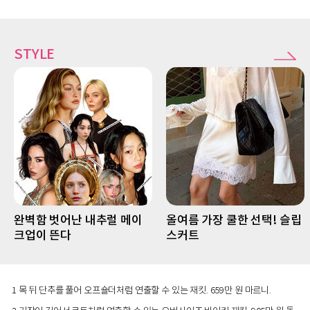
STYLE
완벽함 벗어난 내추럴 메이
올여름 가장 쿨한 선택! 슬립
크업이 뜬다
스커트
1 목 뒤 단추를 풀어 오프숄더처럼 연출할 수 있는 재킷. 659만 원 마르니.