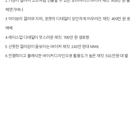
2 기장이 길어서 코트처럼 연출할 수 있는 오버사이즈 바이커 재킷. 905만 원 돌
체앤가바나.
3 아이보리 컬러와 지퍼, 포켓의 디테일이 모던하게 어우러진 재킷. 490만 원 로
에베.
4 레이스업 디테일이 멋스러운 재킷. 709만 원 생로랑.
5 산뜻한 컬러감이 돋보이는 바이커 재킷. 243만 원대 MM6.
6 전형적이고 클래식한 바이커 디자인으로 활용도가 높은 재킷. 501만원 대 발
망.
#‘탑건’ 톰 크루즈처럼, 보머 재킷
1980년대 ‘Like A Virgin’을 부르던 마돈나부터 영화 ‘레옹’의 마
틸다, ‘탑건’의 톰 크루즈까지. 일명 ‘항공 점퍼’라 불리며 매 시즌
진화하는 보머 재킷이 올가을에도 쿨한 귀환을 알렸다. 이자벨