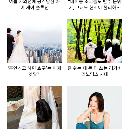
여름 자외선에 공격당한 아
“대치동 조교들도 반수 분위
이 케어 솔루션
기, 그래도 현역이 불리하지
않은 이유”
‘혼인신고 하면 호구’는 이제
잘 쉬는 데 돈 더 쓰는 리커버
옛말?
리노믹스 시대