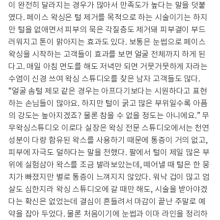
이 완전히 달라지는 경우가 많아서 만족도가 높다는 말을 덧붙
였다. 페이스 왁싱은 털 제거를 목적으로 하는 시술이기는 하지
만 털을 없애면서 피부의 묵은 각질층도 제거돼 피부결이 부드
러워지고 톤이 맑아지는 효과도 있다. 보통은 눈썹으로 페이스
왁싱을 시작하는 고객들이 효과를 보면 얼굴 전체까지 하게 된
다고. 매일 아침 면도를 해도 저녁만 되면 거뭇거뭇하게 자라는
수염이 신경 쓰여 왁싱 스튜디오를 찾은 남자 고객들도 많다.
“얼굴 솜털 제모 같은 경우는 아프다기보다는 시원하다고 표현
하는 손님들이 많아요. 하지만 털이 굵고 많은 부위일수록 아픔
의 강도는 높아지겠죠? 물론 참을 수 없을 정도는 아니에요.” 무
무왁싱스튜디오 이로다 실장은 왁싱 전문 스튜디오에서는 천연
성분이 다량 함유된 왁스를 사용하기 때문에 통증이 거의 없고,
피부에 자극도 덜하다는 말을 전했다. 팔에서 털이 제일 많은 부
위에 실험삼아 왁스를 조금 발라보았는데, 떼어낼 때 털은 한 뭉
치가 빠졌지만 별로 통증이 느껴지지 않았다. 워낙 겁이 많고 엄
살도 심한지라 왁싱 스튜디오에 갈 때만 해도, 시술을 받아야겠
다는 확신은 없었는데 결심이 흔들려서 마감이 끝난 주말로 예
약을 잡아 두었다. 물론 처음이기에 눈썹과 이마 라인을 정리하