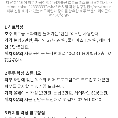
다량 함유되어 피부 자극이 적은 싱가폴산 트리플 왁스를 사용한다.<br>
<font color="#333333"><b>3 캐치업 왁싱 압구정점</b></font>
피부 진정 효과가 있는 캐모마일과 장미를 함유한 호주 브랜드 라이콘의
왁스.</font>
1 히트왁싱
호주 최고급 스파에만 들어가는 ‘맨신’ 왁스만 사용한다.
가격
눈썹 2만원, 목라인 3만~5만원, 풀페이스 12만원, 헤어라
인 3만~5만원.
위치&문의
서울 용산구 녹사평대로 40길 31 용이빌딩 3층, 02-
792-7844
2 무무 왁싱 스튜디오
피부 타입에 맞는 왁스와 케어 프로그램으로 부드럽고 매끈한
피부를 유지할 수 있게끔 도와준다.
가격
올페이스 왁싱 13만원, 눈썹 3만원, 헤어라인 6만6천원.
위치&문의
서울 강남구 도산대로 61길27. 02-541-0310
3 캐치업 왁싱 압구정점