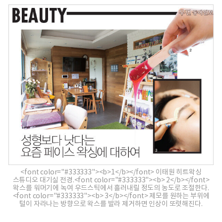
<font color="#333333"><b>1</b></font> 이태원 히트왁싱
스튜디오 대기실 전경.<font color="#333333"><b> 2</b></font>
왁스를 워머기에 녹여 우드스틱에서 흘러내릴 정도의 농도로 조절한다.
<font color="#333333"><b> 3</b></font> 제모를 원하는 부위에
털이 자라나는 방향으로 왁스를 발라 제거하면 인상이 또렷해진다.