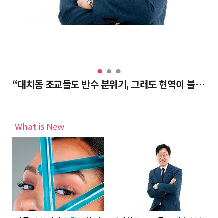
“대치동 조교들도 반수 분위기, 그래도 현역이 불리하지 않은 이유”
여
What is New