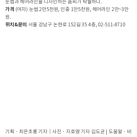
눈썹과 헤어라인을 디자인하는 솜씨가 탁월하다.
가격
(여자) 눈썹 2만5천원, 인중 1만5천원, 헤어라인 2만~3만
원.
위치&문의
서울 강남구 논현로 152길 35 4층, 02-511-8710
기획 · 최은초롱 기자｜사진 · 지호영 기자 김도균 | 도움말 · 비