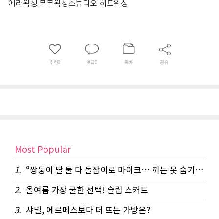
에라왁싱 무무왁싱스튜디오 히트왁싱
추천
0
댓글
0
목차
공유
Most Popular
1.
“쌍둥이 딸 둘 다 돌잡이로 마이크… 끼는 못 숨기나 봐요”
2.
올여름 가장 쿨한 선택! 슬립 스커트
3.
샤넬, 에르메스보다 더 뜨는 가방은?