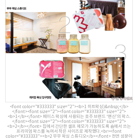
<font color="#333333" size="2"><b>1 히트왁싱)&nbsp;</b>
</font><font size="2"><font color="#333333" size="2">
<b>1</b></font> 페이스 왁싱에 사용되는 호주 브랜드 ‘맨신’의 왁스.
</font><font size="2"><font color="#333333" size="2">
<b>2</b></font> 집에서 간단한 셀프 제모가 가능하도록 숍에서 쓰는
프리미엄 왁스를 녹여서 작은 사이즈로 제작했다.<br><font
color="#333333"><b>2 무무 왁싱 스튜디오</b></font> 천연 성분이