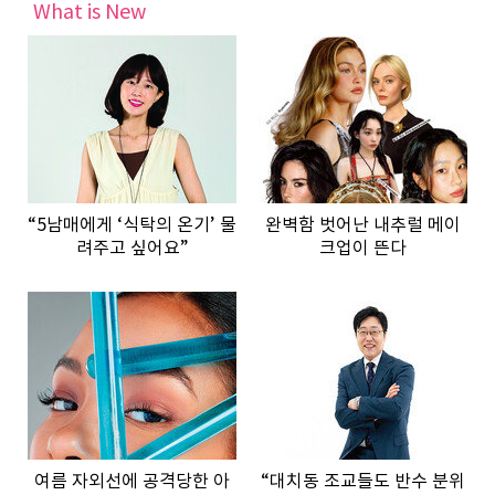
What is New
“5남매에게 ‘식탁의 온기’ 물
완벽함 벗어난 내추럴 메이
려주고 싶어요”
크업이 뜬다
여름 자외선에 공격당한 아
“대치동 조교들도 반수 분위