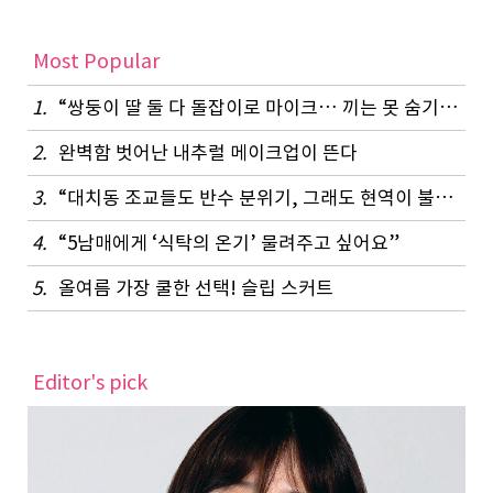
Most Popular
1.
“쌍둥이 딸 둘 다 돌잡이로 마이크… 끼는 못 숨기나 봐요”
2.
완벽함 벗어난 내추럴 메이크업이 뜬다
3.
“대치동 조교들도 반수 분위기, 그래도 현역이 불리하지 않은 이유”
4.
“5남매에게 ‘식탁의 온기’ 물려주고 싶어요”
5.
올여름 가장 쿨한 선택! 슬립 스커트
Editor's pick