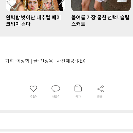
완벽함 벗어난 내추럴 메이
올여름 가장 쿨한 선택! 슬립
크업이 뜬다
스커트
기획·이성희 | 글·전정욱 | 사진제공·REX
추천
0
댓글
0
목차
공유