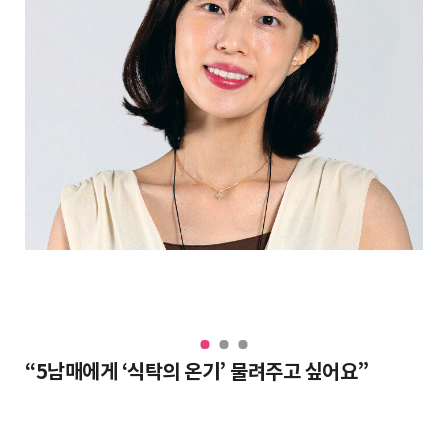
“대치동 조교들도 반수 분위기, 그래도 현역이 불리하지 않은 이유”
“5남매에게 ‘식탁의 온기’ 물려주고 싶어요”
완