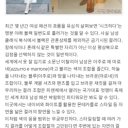
최근 몇 년간 여성 패션의 흐름을 유심히 살펴보면 ‘시크하다’는
명분 아래 블랙 일변도로 흘러가는 것을 알 수 있다. 사실 남성
클래식 복식에서 블랙은 관혼상제를 제외하곤 금기시된 컬러다.
장례식이나 혼례식 같은 특별한 자리가 아닌 이상 평상복으로
검정을 선택하지 않는 것이 일반적이다.
세계에서 옷 잘 입기로 소문난 이탈리아 남성은 아주로 에 마로
네(azzurro e marrone)라고 불리는 색의 조합을 즐긴다. 하늘
을 나타내는 블루(아주로)와 땅을 나타내는 브라운(마로네)의
조합이다. 블루 계열 셔츠와 팬츠를 입고 브라운 재킷을 걸쳐 마
무리하는 컬러 조합은 피렌체에서 열리는 국가대표 멋쟁이 축제
인 세계 최대 남성 패션 박람회인 피티워모만 봐도 알 수 있다.
이곳에서는 네이비와 화이트를 활용한 몬테카를로 스타일 등 자
연을 닮은 컬러의 향연을 느낄 수 있다.
이처럼 색의 응용 범위는 무궁무진하다. 스타일링할 때 여러 가
지 컬러를 어떻게 조합할까 고민된다면 주변에 있는 자연의 컬