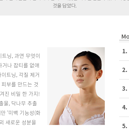
것을 담았다.
Mo
1.
트닝, 과연 무엇이
하거나 잡티를 없애
2.
화이트닝, 각질 제거
 피부를 만드는 것
3.
겨진 비밀 한 가지!
출물, 닥나무 추출
4.
만 ‘미백 기능성(화
 외 새로운 성분을
5.