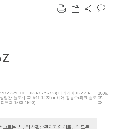
그인
회원가입
신동아
주간동아
여성동아
동아일보
 Z
-9829) DHC(080-7575-333) 메리케이(02-540-
2006.
) ■ 의상협찬·플로체(02-541-1222) ■ 헤어·정용주(파크 끌로
05.
08
부과 1588-1590)
장품 고르는 법부터 생활습관까지 화이트닝의 모든