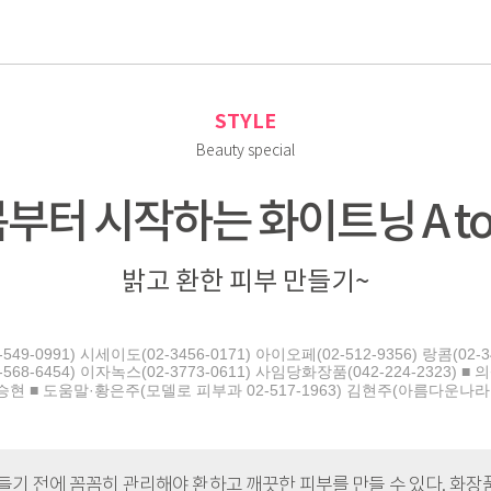
로
STYLE
Beauty special
부터 시작하는 화이트닝 A to
밝고 환한 피부 만들기~
991) 시세이도(02-3456-0171) 아이오페(02-512-9356) 랑콤(02-3497
(02-568-6454) 이자녹스(02-3773-0611) 사임당화장품(042-224-2323
우승현 ■ 도움말·황은주(모델로 피부과 02-517-1963) 김현주(아름다운나라 피
들기 전에 꼼꼼히 관리해야 환하고 깨끗한 피부를 만들 수 있다. 화