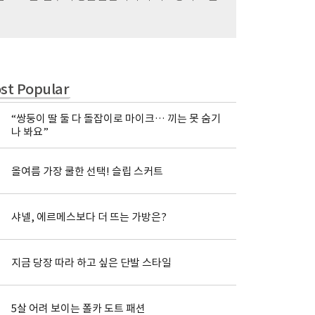
st Popular
“쌍둥이 딸 둘 다 돌잡이로 마이크… 끼는 못 숨기
나 봐요”
올여름 가장 쿨한 선택! 슬립 스커트
샤넬, 에르메스보다 더 뜨는 가방은?
지금 당장 따라 하고 싶은 단발 스타일
5살 어려 보이는 폴카 도트 패션