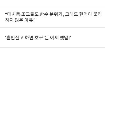
“대치동 조교들도 반수 분위기, 그래도 현역이 불리
하지 않은 이유”
‘혼인신고 하면 호구’는 이제 옛말?