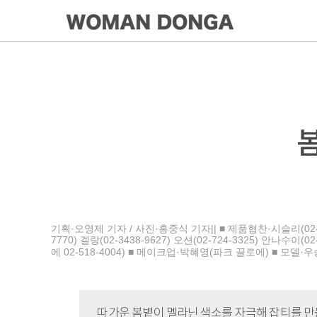
봄
기획·오영제 기자 / 사진·홍중식 기자|| ■ 제품협찬·시슬리(02-549-0
7770) 겔랑(02-3438-9627) 오션(02-724-3325) 안나수이
에 02-518-4004) ■ 메이크업·박혜영(파크 끌로에) ■ 모델·
따가운 봄볕이 멜라닌 색소를 자극해 잡티를 만