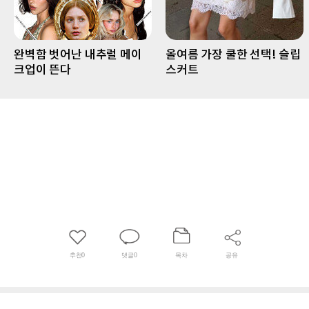
완벽함 벗어난 내추럴 메이
올여름 가장 쿨한 선택! 슬립
크업이 뜬다
스커트
추천
0
댓글
0
목차
공유