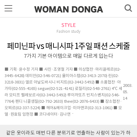
STYLE
Fashion study
페미닌파 vs 매니시파 1주일 패션 스케줄
7가지 기본 아이템으로 매일 다르게 입는다
■ 기획·윤수정 기자 ■ 사진·조영철 기자 ■ 의상협찬·마리끌레르(02-
3445-6428) 데미안(02-546-0721) 율미아스텝(02-3413-2370) 린(02-
3218-3831) 엘르 아날도바시니 비지트(02-3442-5492) ■ 소품협찬·아
2003.
가타(02-555-4165) segue(02-521-4141) 로질리(02-548-2761) 4℃ 세
05.
라 모티프 펠레보르사(02-3442-5492) 루이까또즈 빈치스벤치(02-546-
14
7764) 펜디 니콜생질(02-792-2633) thee(02-2076-6433) ■ 장소협찬·
오뙤르(02-337-5224) ■ 헤어&메이크업·미아앤코(02-313-1061) ■ 모
델·원효림 임현정 ■ 코디네이터·김나연
같은 옷이라도 매번 다른 분위기로 연출하는 사람이 있는가 하