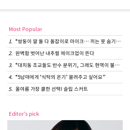
Most Popular
1.
“쌍둥이 딸 둘 다 돌잡이로 마이크… 끼는 못 숨기나 봐요”
2.
완벽함 벗어난 내추럴 메이크업이 뜬다
3.
“대치동 조교들도 반수 분위기, 그래도 현역이 불리하지 않은 이유”
4.
“5남매에게 ‘식탁의 온기’ 물려주고 싶어요”
5.
올여름 가장 쿨한 선택! 슬립 스커트
Editor's pick