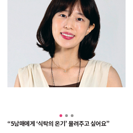
“대치동 조교들도 반수 분위기, 그래도 현역이 불리하지 않은 이유”
“5남매에게 ‘식탁의 온기’ 물려주고 싶어요”
완