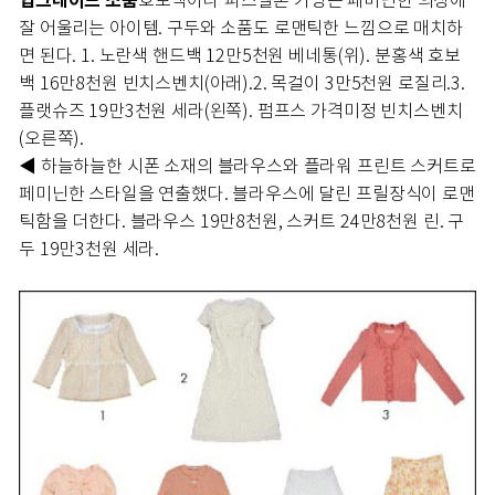
업그레이드 소품
호보백이나 파스텔톤 가방은 페미닌한 의상에
잘 어울리는 아이템. 구두와 소품도 로맨틱한 느낌으로 매치하
면 된다.
1. 노란색 핸드백 12만5천원 베네통(위). 분홍색 호보
백 16만8천원 빈치스벤치(아래).
2. 목걸이 3만5천원 로질리.
3.
플랫슈즈 19만3천원 세라(왼쪽). 펌프스 가격미정 빈치스벤치
(오른쪽).
◀ 하늘하늘한 시폰 소재의 블라우스와 플라워 프린트 스커트로
페미닌한 스타일을 연출했다. 블라우스에 달린 프릴장식이 로맨
틱함을 더한다.
블라우스 19만8천원, 스커트 24만8천원 린. 구
두 19만3천원 세라.