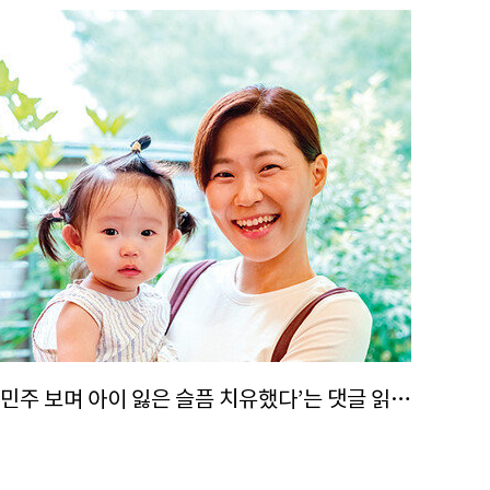
“‘민주 보며 아이 잃은 슬픔 치유했다’는 댓글 읽고 펑펑 울었어요”