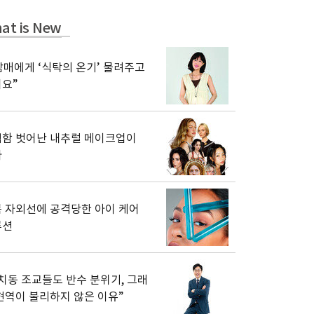
at is New
남매에게 ‘식탁의 온기’ 물려주고
요”
함 벗어난 내추럴 메이크업이
다
 자외선에 공격당한 아이 케어
루션
치동 조교들도 반수 분위기, 그래
현역이 불리하지 않은 이유”