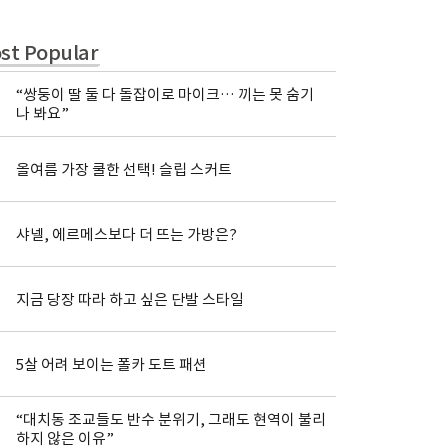
st Popular
“쌍둥이 딸 둘 다 돌잡이로 마이크… 끼는 못 숨기
나 봐요”
올여름 가장 쿨한 선택! 슬립 스커트
샤넬, 에르메스보다 더 뜨는 가방은?
지금 당장 따라 하고 싶은 단발 스타일
5살 어려 보이는 폴카 도트 패션
“대치동 조교들도 반수 분위기, 그래도 현역이 불리
하지 않은 이유”