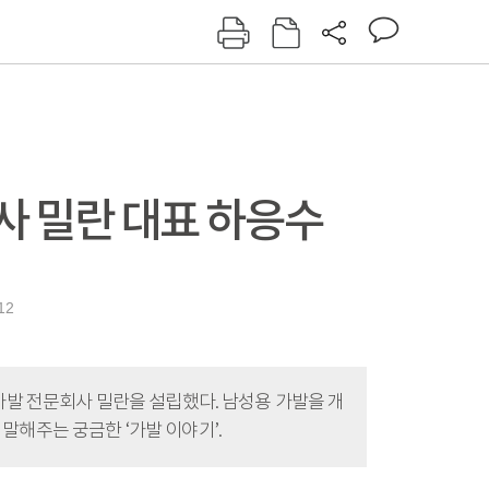
그인
회원가입
신동아
주간동아
여성동아
동아일보
사 밀란 대표 하응수
12
 가발 전문회사 밀란을 설립했다. 남성용 가발을 개
말해주는 궁금한 ‘가발 이야기’.