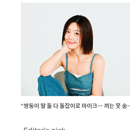
“쌍둥이 딸 둘 다 돌잡이로 마