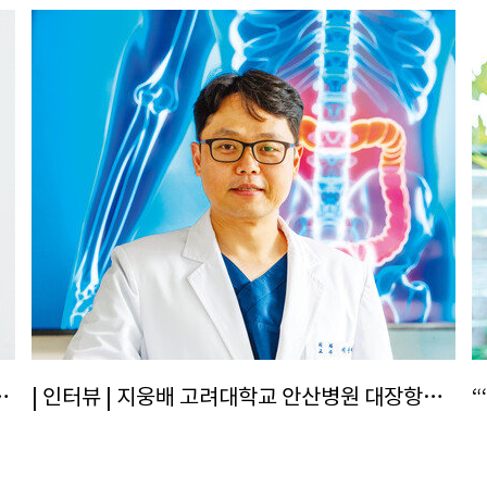
이크… 끼는 못 숨기나 봐요”
| 인터뷰 | 지웅배 고려대학교 안산병원 대장항문외과 교수 “수술 까다로운 직장암, 로봇수술과 선행요법으로 치료율 UP↑