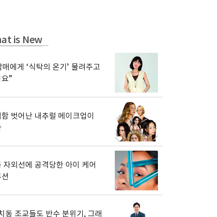
at is New
남매에게 ‘식탁의 온기’ 물려주고
요”
함 벗어난 내추럴 메이크업이
다
 자외선에 공격당한 아이 케어
루션
치동 조교들도 반수 분위기, 그래