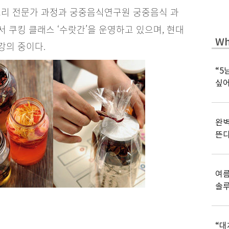
리 전문가 과정과 궁중음식연구원 궁중음식 과
 쿠킹 클래스 ‘수랏간’을 운영하고 있으며, 현대
Wh
강의 중이다.
“5
싶어
완벽
뜬
여름
솔
“대