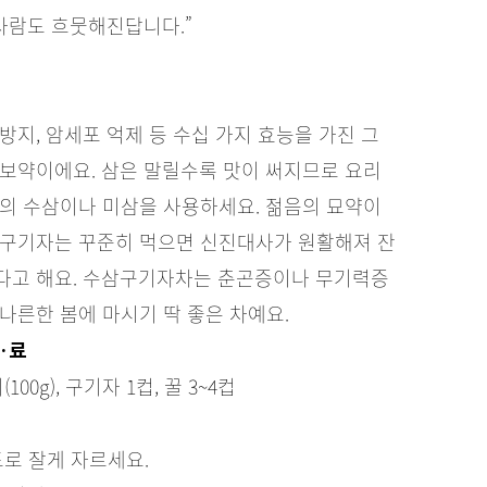
 사람도 흐뭇해진답니다.”
방지, 암세포 억제 등 수십 가지 효능을 가진 그
 보약이에요. 삼은 말릴수록 맛이 써지므로 요리
맛의 수삼이나 미삼을 사용하세요. 젊음의 묘약이
 구기자는 꾸준히 먹으면 신진대사가 원활해져 잔
다고 해요. 수삼구기자차는 춘곤증이나 무기력증
나른한 봄에 마시기 딱 좋은 차예요.
·료
100g), 구기자 1컵, 꿀 3~4컵
도로 잘게 자르세요.