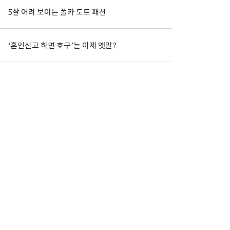
5살 어려 보이는 폴카 도트 패션
‘혼인신고 하면 호구’는 이제 옛말?