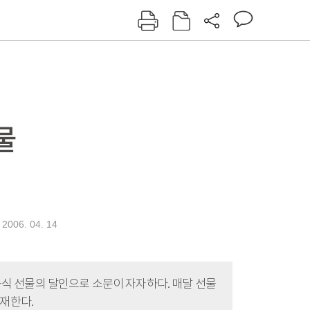
그인
회원가입
신동아
주간동아
여성동아
동아일보
물
2006. 04. 14
음식 선물의 달인으로 소문이 자자하다. 매달 선물
연재한다.