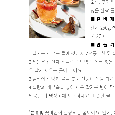
오후, 무거
청을 살짝 
■
준·비·재
딸기 250g,
물 2컵)
■
만·들·기
1 딸기는 흐르는 물에 씻어서 2~4등분한 뒤
2 레몬은 껍질째 소금으로 박박 문질러 씻은 
은 딸기 재우는 곳에 부어요.
3 냄비에 설탕과 물을 붓고 설탕이 녹을 때
4 설탕과 레몬즙을 넣어 재운 딸기를 병에 
밀봉한 뒤 냉장고에 보관하세요. 따뜻한 물에
“분홍빛 꽃바람이 살랑되는 봄이에요. 딸기, 