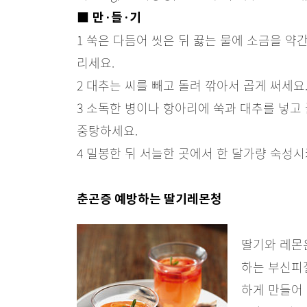
■
만·들·기
1 쑥은 다듬어 씻은 뒤 끓는 물에 소금을 약
리세요.
2 대추는 씨를 빼고 돌려 깎아서 곱게 써세요
3 소독한 병이나 항아리에 쑥과 대추를 넣고 
중탕하세요.
4 밀봉한 뒤 서늘한 곳에서 한 달가량 숙성시
춘곤증 예방하는 딸기레몬청
딸기와 레몬
하는 부신피
하게 만들어