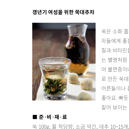
갱년기 여성을 위한 쑥대추차
쑥은 소화 
자들에게 좋은
질과 비타민을
는 별명처럼
어 불면증이
로 만든 쑥
어른들이나 
좋아요. 빠듯
짙어 보이는
■
준·비·재·료
쑥 100g, 물 적당량, 소금 약간, 대추 10~15개,