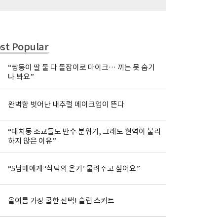
st Popular
“쌍둥이 딸 둘 다 돌잡이로 마이크… 끼는 못 숨기
나 봐요”
완벽함 벗어난 내추럴 메이크업이 뜬다
“대치동 조교들도 반수 분위기, 그래도 현역이 불리
하지 않은 이유”
“5남매에게 ‘식탁의 온기’ 물려주고 싶어요”
올여름 가장 쿨한 선택! 슬립 스커트