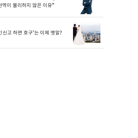
현역이 불리하지 않은 이유”
인신고 하면 호구’는 이제 옛말?