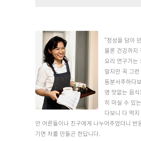
“정성을 담아 
물론 건강까지 
요리 연구가는 
알지만 꼭 그런
동분서주하다보면
영 맛없는 음식
히 마실 수 있
다보니 다 먹지
안 어른들이나 친구에게 나누어주었더니 반응
기면 차를 만들곤 한답니다.