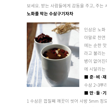
보세요. 받는 사람들에게 감동을 주고, 주는
노화를 막는 수삼구기자차
인삼은 노화 
야말로 천연
에는 순한 
라고 불리는
병이 없어진
에 시달리는 
■
준·비·재
수삼 2~3뿌리(
■
만·들·기
1 수삼은 껍질째 깨끗이 씻어 사방 5mm 정