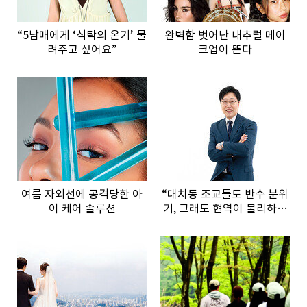
“5남매에게 ‘식탁의 온기’ 물
완벽함 벗어난 내추럴 메이
려주고 싶어요”
크업이 뜬다
여름 자외선에 공격당한 아
“대치동 조교들도 반수 분위
이 케어 솔루션
기, 그래도 현역이 불리하지
않은 이유”