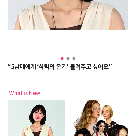
“대치동 조교들도 반수 분위기, 그래도 현역이 불리하지 않은 이유”
“5남매에게 ‘식탁의 온기’ 물려주고 싶어요”
완
What is New