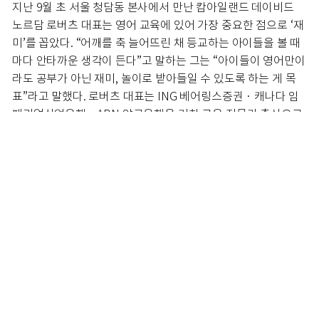
지난 9월 초 서울 청담동 본사에서 만난 캄아일랜드 데이비드
노르담 로버츠 대표는 영어 교육에 있어 가장 중요한 점으로 ‘재
미’를 꼽았다. “어깨를 축 늘어뜨린 채 등교하는 아이들을 볼 때
마다 안타까운 생각이 든다”고 말하는 그는 “아이들이 영어만이
라도 공부가 아닌 재미, 놀이로 받아들일 수 있도록 하는 게 목
표”라고 말했다. 로버츠 대표는 ING 베어링스증권 · 캐나다 임
페리얼상업은행 · ABN 암로은행을 거친 금융 전문가 출신으로,
과거 아이들과 관련된 미디어에 투자를 하면서 교육 사업으로
눈을 돌렸다. 특히 한국을 중심 거점으로 결정한 것은 아시아 교
육의 변화가 필요하다고 느꼈기 때문이라고 한다. 홍콩과 스웨
덴에도 지사가 있다.
장난감과 놀다 보면 영어 실력이 쑤~욱
“한국의 영어교육 시장은 경쟁이 매우 치열하고 필요 이상으로
비싼 제품들이 많아요. 그에 비해 아이들의 영어에 대한 스트레
스는 여전하고, 매우 지쳐 보입니다. 뱅커로 활동할 당시 어린 조
카가 자기가 좋아하는 것에는 놀라울 정도의 집중력을 발휘하고