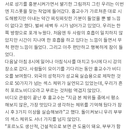
서로 성기를 흥분시켜가면서 발기한 그림까지 그린 우리는 이번
엔 지스폿을 찾는 작업에 들어갔다. 홍교수가 가르쳐준 대로 시
도해봤지만 아내는 약간 찌릿찌릿한 기분이 들었을 뿐 별 느낌
이 없다고 했다. 벌써 새벽 두 시가 넘어가고 있었다. 우리는 한
쪽 방향으로 포개 누웠다. 처음엔 두 사람의 호흡이 일치하지 않
았지만 시간이 지나며 한 호흡을 하고 있다는 느낌이 들면서 무
척 편한 느낌이 들었다. 그리고 아주 편안하고 행복하게 잠이 들
었다.
다음날 아침 8시에 일어나 아침식사를 마치고 9시에 다시 강의
장소로 갔다. 사람들이 모이기를 기다리는 동안 홍교수가 비디
오를 보여줬다. 외국의 성학자가 성교육 실습용으로 제작한 것
으로 50가지가 넘는 섹스 체위가 실연되고 있었는데, 우리가 흔
히 포르노비디오라고 부르는 것처럼 역겹지 않았다.
비디오 관람이 끝난 후 홍교수는 “지금 본 체위들 중에서 평소
해보지 않은, 가장 멋있다고 생각하는 체위를 기억해 뒀다가 잠
시 후 3가지 이상을 실습해보라”고 했다. 돌이켜보니 우리 부부
의 섹스 체위도 서너 가지를 넘지 않았다.
“포르노도 생산적, 건설적으로 보면 큰 도움이 돼요. 부부가 함