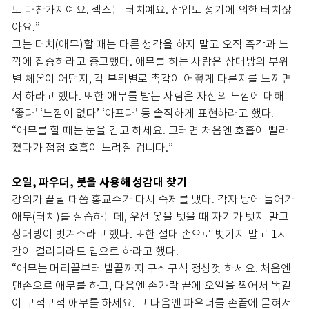
도 마찬가지예요. 섹스는 터치예요. 삽입도 성기에 의한 터치잖
아요.”
그는 터치(애무)할 때는 다른 생각을 하지 말고 오직 촉각과 느
낌에 집중하라고 충고했다. 애무를 하는 사람은 상대방의 부위
별 체온이 어떤지, 각 부위별로 촉감이 어떻게 다른지를 느끼면
서 하라고 했다. 또한 애무를 받는 사람은 자신의 느낌에 대해
‘좋다’ ‘느낌이 없다’ ‘아프다’ 등 솔직하게 표현하라고 했다.
“애무를 할 때는 눈을 감고 하세요. 그러면 처음엔 호흡이 빨라
졌다가 점점 호흡이 느려질 겁니다.”
오일, 파우더, 붓을 사용해 성감대 찾기
강의가 끝날 때쯤 홍교수가 다시 숙제를 냈다. 각자 방에 들어가
애무(터치)를 실습하는데, 우선 옷을 벗을 때 자기가 벗지 말고
상대방이 벗겨주라고 했다. 또한 절대 손으로 벗기지 말고 1시
간이 걸리더라도 입으로 하라고 했다.
“애무는 머리끝부터 발끝까지 구석구석 정성껏 하세요. 처음엔
맨손으로 애무를 하고, 다음엔 손가락 끝에 오일을 찍어서 똑같
이 구석구석 애무를 하세요. 그 다음엔 파우더를 손끝에 묻혀서