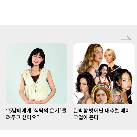
“5남매에게 ‘식탁의 온기’ 물
완벽함 벗어난 내추럴 메이
려주고 싶어요”
크업이 뜬다