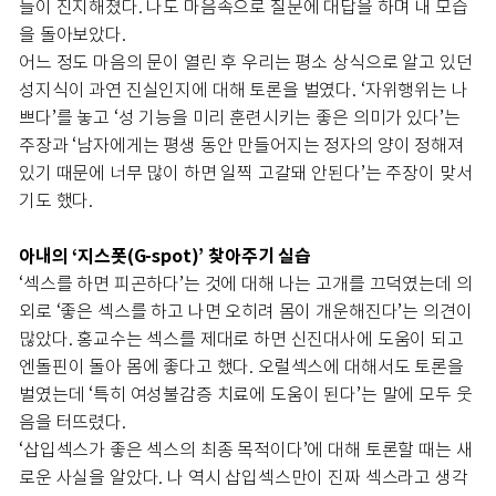
들이 진지해졌다. 나도 마음속으로 질문에 대답을 하며 내 모습
을 돌아보았다.
어느 정도 마음의 문이 열린 후 우리는 평소 상식으로 알고 있던
성지식이 과연 진실인지에 대해 토론을 벌였다. ‘자위행위는 나
쁘다’를 놓고 ‘성 기능을 미리 훈련시키는 좋은 의미가 있다’는
주장과 ‘남자에게는 평생 동안 만들어지는 정자의 양이 정해져
있기 때문에 너무 많이 하면 일찍 고갈돼 안된다’는 주장이 맞서
기도 했다.
아내의 ‘지스폿(G-spot)’ 찾아주기 실습
‘섹스를 하면 피곤하다’는 것에 대해 나는 고개를 끄덕였는데 의
외로 ‘좋은 섹스를 하고 나면 오히려 몸이 개운해진다’는 의견이
많았다. 홍교수는 섹스를 제대로 하면 신진대사에 도움이 되고
엔돌핀이 돌아 몸에 좋다고 했다. 오럴섹스에 대해서도 토론을
벌였는데 ‘특히 여성불감증 치료에 도움이 된다’는 말에 모두 웃
음을 터뜨렸다.
‘삽입섹스가 좋은 섹스의 최종 목적이다’에 대해 토론할 때는 새
로운 사실을 알았다. 나 역시 삽입섹스만이 진짜 섹스라고 생각