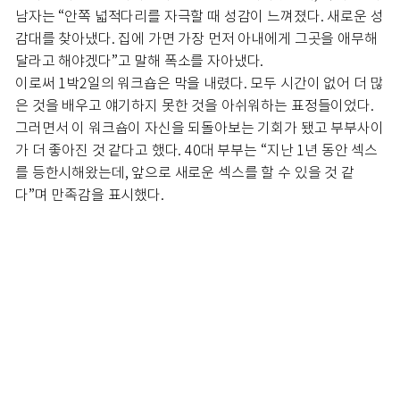
남자는 “안쪽 넓적다리를 자극할 때 성감이 느껴졌다. 새로운 성
감대를 찾아냈다. 집에 가면 가장 먼저 아내에게 그곳을 애무해
달라고 해야겠다”고 말해 폭소를 자아냈다.
이로써 1박2일의 워크숍은 막을 내렸다. 모두 시간이 없어 더 많
은 것을 배우고 얘기하지 못한 것을 아쉬워하는 표정들이었다.
그러면서 이 워크숍이 자신을 되돌아보는 기회가 됐고 부부사이
가 더 좋아진 것 같다고 했다. 40대 부부는 “지난 1년 동안 섹스
를 등한시해왔는데, 앞으로 새로운 섹스를 할 수 있을 것 같
다”며 만족감을 표시했다.
돌아오는 차안에서 아내는 “이런 식으로 하는 걸 처음부터 알았
다면 오지 않았을 것”이라며 “하지만 경험을 해보니 정말 좋았
다”며 만족해했다. 또한 “지금까지 성은 감춰야 하는 것으로만
알았는데 사실은 성을 제대로 알아야 부부관계가 더 좋아진다는
것을 알았다”고 했다.
나 역시 마찬가지였다. 1박2일 동안 성을 탐험한 것 같은 기분이
들었다. 지금까지는 습관대로 정해진 대로 부부관계를 했는데
이젠 서로 솔직하게 얘기하면서 서로 탐험해가야 한다는 걸 깨
달았다.