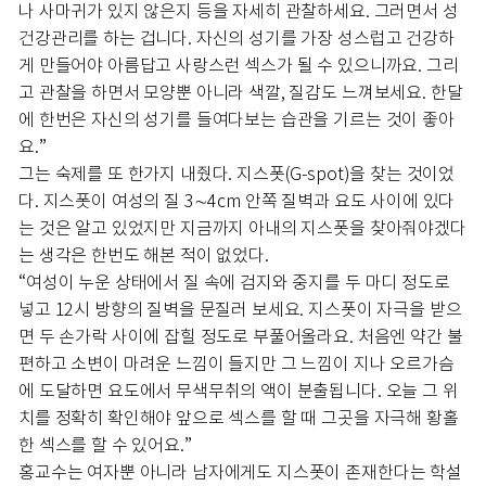
나 사마귀가 있지 않은지 등을 자세히 관찰하세요. 그러면서 성
건강관리를 하는 겁니다. 자신의 성기를 가장 성스럽고 건강하
게 만들어야 아름답고 사랑스런 섹스가 될 수 있으니까요. 그리
고 관찰을 하면서 모양뿐 아니라 색깔, 질감도 느껴보세요. 한달
에 한번은 자신의 성기를 들여다보는 습관을 기르는 것이 좋아
요.”
그는 숙제를 또 한가지 내줬다. 지스폿(G-spot)을 찾는 것이었
다. 지스폿이 여성의 질 3∼4cm 안쪽 질벽과 요도 사이에 있다
는 것은 알고 있었지만 지금까지 아내의 지스폿을 찾아줘야겠다
는 생각은 한번도 해본 적이 없었다.
“여성이 누운 상태에서 질 속에 검지와 중지를 두 마디 정도로
넣고 12시 방향의 질벽을 문질러 보세요. 지스폿이 자극을 받으
면 두 손가락 사이에 잡힐 정도로 부풀어올라요. 처음엔 약간 불
편하고 소변이 마려운 느낌이 들지만 그 느낌이 지나 오르가슴
에 도달하면 요도에서 무색무취의 액이 분출됩니다. 오늘 그 위
치를 정확히 확인해야 앞으로 섹스를 할 때 그곳을 자극해 황홀
한 섹스를 할 수 있어요.”
홍교수는 여자뿐 아니라 남자에게도 지스폿이 존재한다는 학설