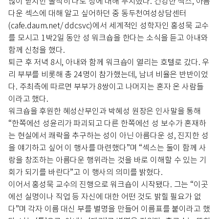
많이 받지만 솔직히 나도 성에 대해 무지했다. 건강한 섹스, 아름
다운 섹스에 대해 알고 싶어하던 중 동두천여성상담센터
(cafe.daum.net/ ddcsvc)에서 세계적인 성학자인 홍성묵 교수
를 모시고 1박2일 동안 성 워크숍을 한다는 소식을 듣고 아내와
함께 신청을 했다.
퇴근 후 저녁 8시, 아내와 함께 워크숍이 열리는 호텔로 갔다. 우
리 부부를 비롯해 총 24명이 참가했는데, 남녀 비율은 반반이었
다. 주최측에 따르면 부부가 8쌍이고 나머지는 혼자 온 사람들
이라고 했다.
워크숍을 후원한 혜성산부인과 박혜성 원장은 인사말을 통해
“한쪽에선 성윤리가 파괴되고 다른 한쪽에선 성 보수가 혼재하
는 현실에서 쾌락을 추구하는 성이 아닌 아름다운 성, 진지한 성
을 얘기하고 싶어 이 행사를 마련했다”며 “섹스는 둘이 함께 사
랑을 창조하는 아름다운 행위라는 것을 바로 이해할 수 있는 기
회가 되기를 바란다”고 이 행사의 의미를 밝혔다.
이어서 홍성묵 교수의 진행으로 워크숍이 시작됐다. 그는 “이곳
에선 실명이나 직업 등 자신에 대한 어떤 것도 밝힐 필요가 없
다”며 각자 이름 대신 부를 별명을 만들어 이름표를 붙이라고 했