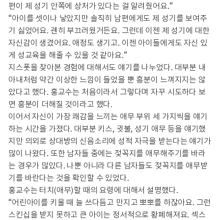
편이 제 성기 안쪽에 상처가 있다는 걸 알려줬어요.”
“아이를 셋이나 낳았지만 솔직히 남편에게도 제 성기를 보여주
기 싫었어요. 괜히 부끄러웠거든요. 그런데 이젠 제 성기에 대한
자신감이 생겼어요. 애정도 생기고. 이젠 아이들에게도 자신 있
게 성교육을 해줄 수 있을 것 같아요.”
지스폿을 찾아본 경험에 대해서도 얘기를 나누었다. 대부분 내
아내처럼 약간 이상한 느낌이 들었을 뿐 흥분이 느껴지지는 않
았다고 했다. 홍교수는 처음이라서 그렇다며 자꾸 시도하다 보
면 흥분이 더해질 것이라고 했다.
이어서 자신이 가장 쾌감을 느끼는 애무 부위 세 가지씩을 얘기
하는 시간을 가졌다. 대부분 키스, 귓불, 성기 애무 등을 얘기했
지만 의외로 상대방의 신음소리에 성적 자극을 받는다는 얘기가
많이 나왔다. 또한 남자들 중에는 젖꼭지를 애무해주기를 바라
는 경우가 많았다. 나뿐 아니라 다른 남자들도 젖꼭지를 애무받
기를 바란다는 것을 확인할 수 있었다.
홍교수는 터치(애무)할 때의 요령에 대해서 설명했다.
“어린아이를 키울 때 늘 쓰다듬고 만지고 뽀뽀를 하잖아요. 그런
스킨십을 받지 못하고 큰 아이는 정서적으로 황폐해져요. 섹스