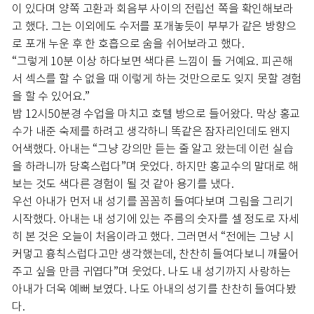
이 있다며 양쪽 고환과 회음부 사이의 전립선 쪽을 확인해보라
고 했다. 그는 이외에도 수저를 포개놓듯이 부부가 같은 방향으
로 포개 누운 후 한 호흡으로 숨을 쉬어보라고 했다.
“그렇게 10분 이상 하다보면 색다른 느낌이 들 거예요. 피곤해
서 섹스를 할 수 없을 때 이렇게 하는 것만으로도 잊지 못할 경험
을 할 수 있어요.”
밤 12시50분경 수업을 마치고 호텔 방으로 들어왔다. 막상 홍교
수가 내준 숙제를 하려고 생각하니 똑같은 잠자리인데도 왠지
어색했다. 아내는 “그냥 강의만 듣는 줄 알고 왔는데 이런 실습
을 하라니까 당혹스럽다”며 웃었다. 하지만 홍교수의 말대로 해
보는 것도 색다른 경험이 될 것 같아 용기를 냈다.
우선 아내가 먼저 내 성기를 꼼꼼히 들여다보며 그림을 그리기
시작했다. 아내는 내 성기에 있는 주름의 숫자를 셀 정도로 자세
히 본 것은 오늘이 처음이라고 했다. 그러면서 “전에는 그냥 시
커멓고 흉칙스럽다고만 생각했는데, 찬찬히 들여다보니 깨물어
주고 싶을 만큼 귀엽다”며 웃었다. 나도 내 성기까지 사랑하는
아내가 더욱 예뻐 보였다. 나도 아내의 성기를 찬찬히 들여다봤
다.