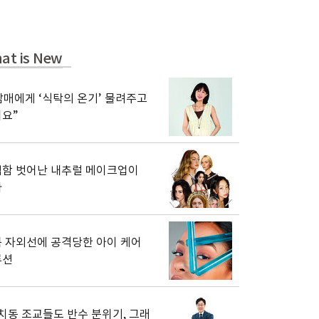
at is New
남매에게 ‘식탁의 온기’ 물려주고
요”
함 벗어난 내추럴 메이크업이
다
 자외선에 공격당한 아이 케어
루션
치동 조교들도 반수 분위기, 그래