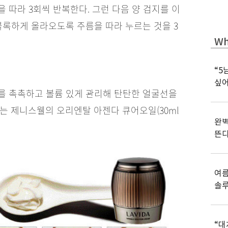
 따라 3회씩 반복한다. 그런 다음 양 검지를 이
볼록하게 올라오도록 주름을 따라 누르는 것을 3
Wh
“5
싶어
를 촉촉하고 볼륨 있게 관리해 탄탄한 얼굴선을
는 제니스웰의 오리엔탈 아젠다 큐어오일(30ml
완벽
뜬
여름
솔
“대