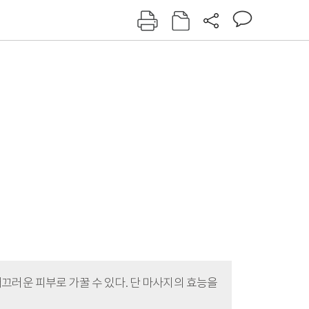
그인
회원가입
신동아
주간동아
여성동아
동아일보
끄러운 피부로 가꿀 수 있다. 단 마사지의 효능을