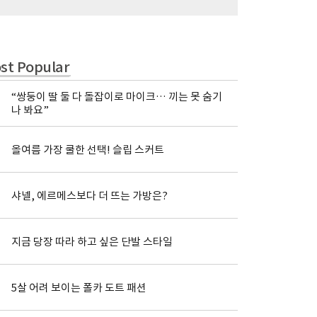
st Popular
“쌍둥이 딸 둘 다 돌잡이로 마이크… 끼는 못 숨기
나 봐요”
올여름 가장 쿨한 선택! 슬립 스커트
샤넬, 에르메스보다 더 뜨는 가방은?
지금 당장 따라 하고 싶은 단발 스타일
5살 어려 보이는 폴카 도트 패션