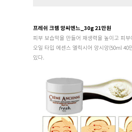
프레쉬 크렘 앙씨엔느_30g 21만원
피부 보습막을 만들어 재생력을 높이고 피부에
오일 타입 에센스 엘릭시어 앙시앙(50ml 4
있다.