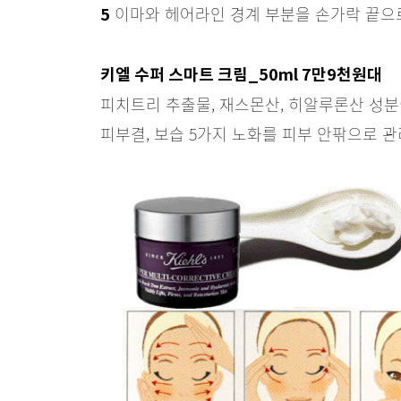
이마와 헤어라인 경계 부분을 손가락 끝으로
5
키엘 수퍼 스마트 크림_50ml 7만9천원대
피치트리 추출물, 재스몬산, 히알루론산 성분이
피부결, 보습 5가지 노화를 피부 안팎으로 관