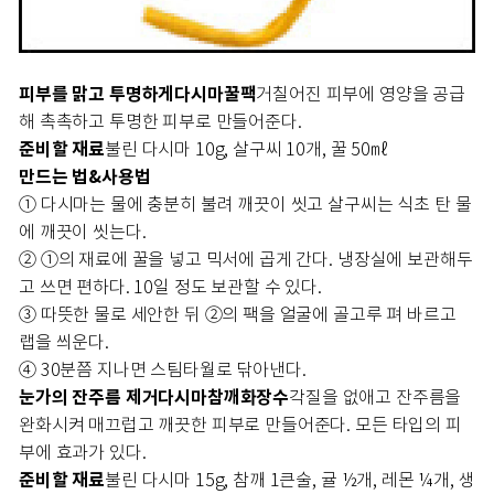
피부를 맑고 투명하게
다시마꿀팩
거칠어진 피부에 영양을 공급
해 촉촉하고 투명한 피부로 만들어준다.
준비할 재료
불린 다시마 10g, 살구씨 10개, 꿀 50㎖
만드는 법&사용법
① 다시마는 물에 충분히 불려 깨끗이 씻고 살구씨는 식초 탄 물
에 깨끗이 씻는다.
② ①의 재료에 꿀을 넣고 믹서에 곱게 간다. 냉장실에 보관해두
고 쓰면 편하다. 10일 정도 보관할 수 있다.
③ 따뜻한 물로 세안한 뒤 ②의 팩을 얼굴에 골고루 펴 바르고
랩을 씌운다.
④ 30분쯤 지나면 스팀타월로 닦아낸다.
눈가의 잔주름 제거
다시마참깨화장수
각질을 없애고 잔주름을
완화시켜 매끄럽고 깨끗한 피부로 만들어준다. 모든 타입의 피
부에 효과가 있다.
준비할 재료
불린 다시마 15g, 참깨 1큰술, 귤 ½개, 레몬 ¼개, 생