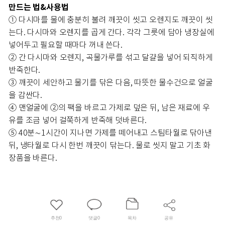
만드는 법&사용법
① 다시마를 물에 충분히 불려 깨끗이 씻고 오렌지도 깨끗이 씻
는다. 다시마와 오렌지를 곱게 간다. 각각 그릇에 담아 냉장실에
넣어두고 필요할 때마다 꺼내 쓴다.
② 간 다시마와 오렌지, 곡물가루를 섞고 달걀을 넣어 되직하게
반죽한다.
③ 깨끗이 세안하고 물기를 닦은 다음, 따뜻한 물수건으로 얼굴
을 감싼다.
④ 맨얼굴에 ②의 팩을 바르고 가제로 덮은 뒤, 남은 재료에 우
유를 조금 넣어 걸쭉하게 반죽해 덧바른다.
⑤ 40분∼1시간이 지나면 가제를 떼어내고 스팀타월로 닦아낸
뒤, 냉타월로 다시 한번 깨끗이 닦는다. 물로 씻지 말고 기초 화
장품을 바른다.
추천
0
댓글
0
목차
공유