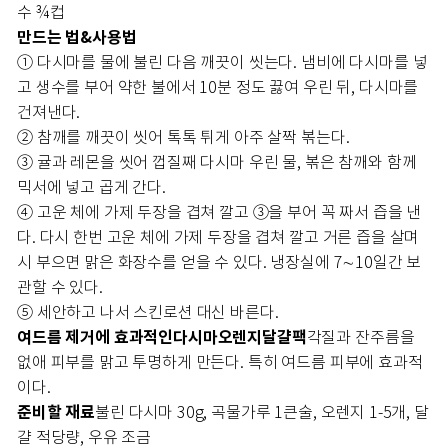
수 ¾컵
만드는 법&사용법
① 다시마를 물에 불린 다음 깨끗이 씻는다. 냄비에 다시마를 넣
고 생수를 부어 약한 불에서 10분 정도 끓여 우린 뒤, 다시마를
건져낸다.
② 참깨를 깨끗이 씻어 톡톡 튀게 아주 살짝 볶는다.
③ 귤과 레몬을 씻어 껍질째 다시마 우린 물, 볶은 참깨와 함께
믹서에 넣고 곱게 간다.
④ 고운 체에 가제 두장을 겹쳐 깔고 ③을 부어 꼭 짜서 즙을 낸
다. 다시 한번 고운 체에 가제 두장을 겹쳐 깔고 거른 즙을 살며
시 부으면 맑은 화장수를 얻을 수 있다. 냉장실에 7∼10일간 보
관할 수 있다.
⑤ 세안하고 나서 스킨로션 대신 바른다.
여드름 제거에 효과적인
다시마오렌지달걀팩
각질과 잔주름을
없애 피부를 맑고 투명하게 만든다. 특히 여드름 피부에 효과적
이다.
준비할 재료
불린 다시마 30g, 곡물가루 1큰술, 오렌지 1-5개, 달
걀 적당량, 우유 조금