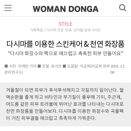
STYLE
기획특집｜다시마 건강·미용·요리법 상세 가이드
다시마를 이용한 스킨케어 & 천연 화장품
“다시마 화장수와 팩으로 매끄럽고 촉촉한 피부 만들어요”
■ 사진·지재만 기자 ■ 모델·유서은 ■ 도움말·이금희(이금희 피부
2003. 12.
관리연구소)
08
겨울철이 되면 피부가 푸석푸석해지고 각질까지 일어난다. 혈
액순환을 좋게 하고 비타민과 무기질이 풍부해 기미, 주근깨,
여드름 같은 피부 트러블에 뛰어난 효과를 나타내는 다시마로
천연 화장품을 만들어보자. 다시마를 이용한 화장수와 곡물팩
이 거친 피부결을 매끄럽고 촉촉하게 가꿔준다.