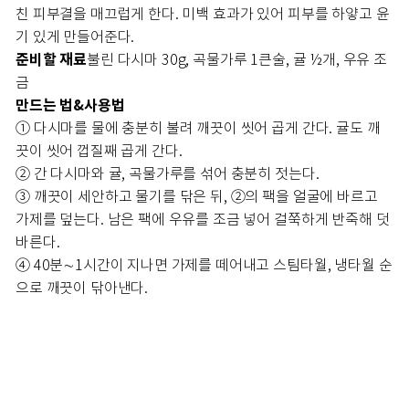
친 피부결을 매끄럽게 한다. 미백 효과가 있어 피부를 하얗고 윤
기 있게 만들어준다.
준비할 재료
불린 다시마 30g, 곡물가루 1큰술, 귤 ½개, 우유 조
금
만드는 법&사용법
① 다시마를 물에 충분히 불려 깨끗이 씻어 곱게 간다. 귤도 깨
끗이 씻어 껍질째 곱게 간다.
② 간 다시마와 귤, 곡물가루를 섞어 충분히 젓는다.
③ 깨끗이 세안하고 물기를 닦은 뒤, ②의 팩을 얼굴에 바르고
가제를 덮는다. 남은 팩에 우유를 조금 넣어 걸쭉하게 반죽해 덧
바른다.
④ 40분∼1시간이 지나면 가제를 떼어내고 스팀타월, 냉타월 순
으로 깨끗이 닦아낸다.