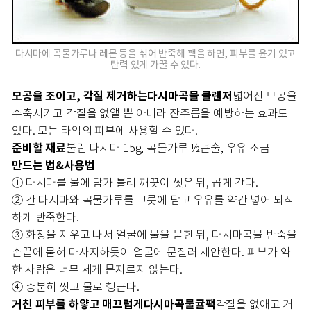
다시마에 곡물가루나 레몬 등을 섞어 반죽해 팩을 하면, 피부를 윤기 있고
탄력 있게 가꿀 수 있다.
모공을 조이고, 각질 제거하는
다시마곡물 클렌저
넓어진 모공을
수축시키고 각질을 없앨 뿐 아니라 잔주름을 예방하는 효과도
있다. 모든 타입의 피부에 사용할 수 있다.
준비할 재료
불린 다시마 15g, 곡물가루 ½큰술, 우유 조금
만드는 법&사용법
① 다시마를 물에 담가 불려 깨끗이 씻은 뒤, 곱게 간다.
② 간 다시마와 곡물가루를 그릇에 담고 우유를 약간 넣어 되직
하게 반죽한다.
③ 화장을 지우고 나서 얼굴에 물을 묻힌 뒤, 다시마곡물 반죽을
손끝에 묻혀 마사지하듯이 얼굴에 문질러 세안한다. 피부가 약
한 사람은 너무 세게 문지르지 않는다.
④ 충분히 씻고 물로 헹군다.
거친 피부를 하얗고 매끄럽게
다시마곡물귤팩
각질을 없애고 거