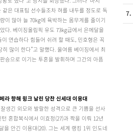
방황도 했다”고 당시를 회상했다. 그러나 ‘마지
는 같은 대표팀 선수들조차 혀를 내두를 정도로 독
7.
육량이 많아 늘 70kg에 육박하는 몸무게를 줄이기
았다. 베이징올림픽 유도 73kg급에서 은메달을
들이 연습하다 힘들어 쉬려 할 때도, 민호형은 꼭
장히 많이 한다”고 말했다. 올여름 베이징에서 최
한판승으로 이기는 투혼을 발휘하며 그간의 아픔
메라 향해 윙크 날린 당찬 신세대 이용대
 잘생긴 외모와 발랄한 성격으로 큰 기쁨을 선사
민턴 혼합복식에서 이효정(27)과 짝을 이뤄 12년
을 안긴 이용대(20). 그는 세계 랭킹 1위 인도네