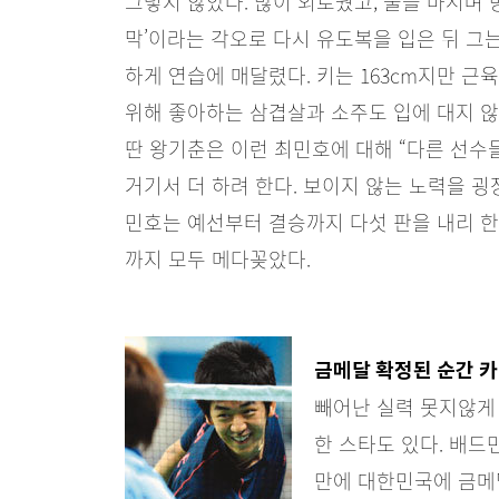
그렇지 않았다. 많이 외로웠고, 술을 마시며 
막’이라는 각오로 다시 유도복을 입은 뒤 그
하게 연습에 매달렸다. 키는 163cm지만 근
위해 좋아하는 삼겹살과 소주도 입에 대지 않
딴 왕기춘은 이런 최민호에 대해 “다른 선수
거기서 더 하려 한다. 보이지 않는 노력을 굉
민호는 예선부터 결승까지 다섯 판을 내리 
까지 모두 메다꽂았다.
금메달 확정된 순간 카
빼어난 실력 못지않게
한 스타도 있다. 배드
만에 대한민국에 금메달