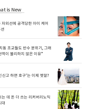
at is New
 자외선에 공격당한 아이 케어
루션
치동 조교들도 반수 분위기, 그래
현역이 불리하지 않은 이유”
인신고 하면 호구’는 이제 옛말?
쉬는 데 돈 더 쓰는 리커버리노믹
시대