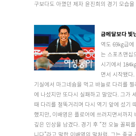
구보다도 아꼈던 제자 윤진희의 경기 모습을 
금메달보다 빛
역도 69kg급에
는 스포츠맨십으
시기에서 184
면서 시작됐다.
기실에서 마그네슘을 먹고 바늘로 다리를 찔러
에 나섰지만 또다시 실패하고 말았다. 그가 세
때 다리를 절뚝거리며 다시 역기 앞에 섰기 
했지만, 이배영은 플로어에 쓰러지면서까지 
깊은 인상을 남겼다. 경기 후 “전 오늘 꼴찌
니다”라고 말한 이배영의 말처럼, 그는 중국 