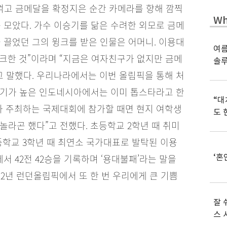
 꺾고 금메달을 확정지은 순간 카메라를 향해 깜찍
Wh
 모았다. 가수 이승기를 닮은 수려한 외모로 금메
 끌었던 그의 윙크를 받은 인물은 어머니. 이용대
여름
윙크한 것”이라며 “지금은 여자친구가 없지만 금메
솔
고 말했다. 우리나라에서는 이번 올림픽을 통해 처
열기가 높은 인도네시아에서는 이미 톱스타라고 한
“대
가 주최하는 국제대회에 참가할 때면 현지 여학생
도 
 놀라곤 했다”고 전했다. 초등학교 2학년 때 취미
중학교 3학년 때 최연소 국가대표로 발탁된 이용
 42전 42승을 기록하며 ‘용대불패’라는 말을
‘혼
012년 런던올림픽에서 또 한 번 우리에게 큰 기쁨
잘 
스 