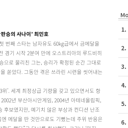
Mo
1.
‘한판승의 사나이’ 최민호
첫 번째 스타는 남자유도 60kg급에서 금메달을
2.
결승전 경기 시작 2분여 만에 오스트리아의 루드비히
승으로 물리친 그는, 승리가 확정된 순간 그대로
3.
을 쏟았다. 그동안 겪은 쓰라린 시련을 씻어내는
4.
3위’. 세계 최정상급 기량을 갖고 있으면서도 항
2002년 부산아시안게임, 2004년 아테네올림픽,
5.
승 후보였지만, 예기치 않은 부상과 컨디션 난조
음엔 메달을 딴 것만으로도 기뻤는데 주위 반응은
6.