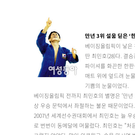
만년 3위 설움 딛은 
베이징올림픽이 낳은 
딴 최민호(28)다. 
파이셔를 화끈한 한판
매트 위에 엎드려 눈물
기쁨의 눈물이었다.
베이징올림픽 전까지 최민호의 별명은 ‘만년 
상 우승 문턱에서 좌절하는 불운 때문이었다. 
2007년 세계선수권대회에서 최민호는 늘 우
로 번번이 동메달에 머물렀다. 최민호는 “처