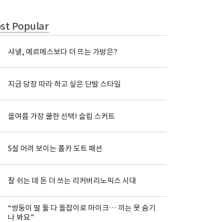
st Popular
샤넬, 에르메스보다 더 뜨는 가방은?
지금 당장 따라 하고 싶은 단발 스타일
올여름 가장 쿨한 선택! 슬립 스커트
5살 어려 보이는 폴카 도트 패션
잘 쉬는 데 돈 더 쓰는 리커버리노믹스 시대
“쌍둥이 딸 둘 다 돌잡이로 마이크… 끼는 못 숨기
나 봐요”