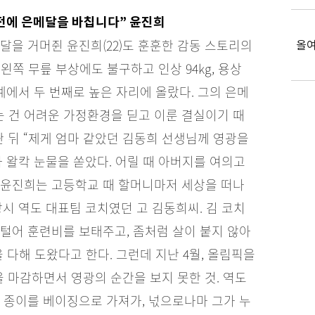
전에 은메달을 바칩니다” 윤진희
메달을 거머쥔 윤진희(22)도 훈훈한 감동 스토리의
올여
왼쪽 무릎 부상에도 불구하고 인상 94kg, 용상
세계에서 두 번째로 높은 자리에 올랐다. 그의 은메
는 건 어려운 가정환경을 딛고 이룬 결실이기 때
딴 뒤 “제게 엄마 같았던 김동희 선생님께 영광을
 왈칵 눈물을 쏟았다. 어릴 때 아버지를 여의고
 윤진희는 고등학교 때 할머니마저 세상을 떠나
시 역도 대표팀 코치였던 고 김동희씨. 김 코치
털어 훈련비를 보태주고, 좀처럼 살이 붙지 않아
 다해 도왔다고 한다. 그런데 지난 4월, 올림픽을
을 마감하면서 영광의 순간을 보지 못한 것. 역도
 종이를 베이징으로 가져가, 넋으로나마 그가 누