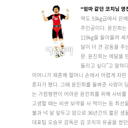
“엄마 같던 코치님 영
역도 53kg급에서 은
주인공이다. 윤진희는 
119kg을 들어올려 
달이 더 큰 감동을 주
문. 윤진희는 메달을 
돌리고 싶다”고 말하다
어머니가 재혼해 할머니 손에서 어렵게 자란
혼자가 됐다. 그때 윤진희를 돌봐준 사람이 당
는 가정형편이 어려운 윤진희를 위해 사비를 
고생할 때는 비싼 보약을 사 먹이는 등 최선을
불과 넉 달 앞두고 암으로 36년간의 짧은 생
대표팀 오승우 감독은 김 코치의 유골을 쌌던