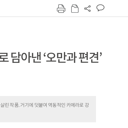
그인
회원가입
신동아
주간동아
여성동아
동아일보
 담아낸 ‘오만과 편견’
 살린 작품. 거기에 덧붙여 역동적인 카메라로 강