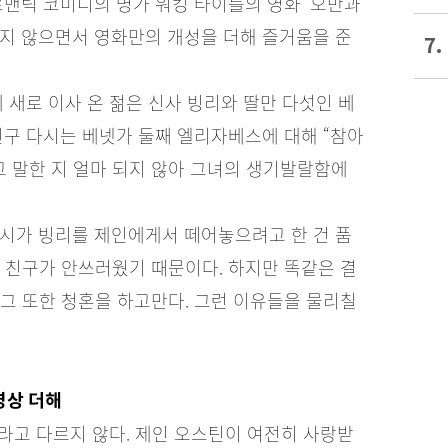
로맨틱 코미디의 명가 워킹 타이틀의 영화 ‘오만과
키지 않으면서 영화만의 개성을 더해 즐거움을 준
7.
 새로 이사 온 젊은 신사 빙리와 딸만 다섯인 베
친구 다시는 베넷가 둘째 엘리자베스에 대해 “참아
고 말한 지 얼마 되지 않아 그녀의 생기발랄함에
다시가 빙리를 제인에게서 떼어놓으려고 한 건 품
 친구가 안쓰러웠기 때문이다. 하지만 똑같은 결
그 또한 청혼을 하고만다. 그런 이유들을 물리칠
영상 더해
기라고 다르지 않다. 제인 오스틴이 여전히 사랑받