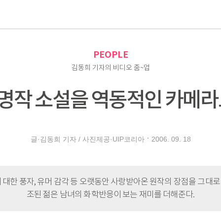
로
PEOPLE
김동희 기자의 비디오 줌~업
 명작 소설을 역동적인 카메라로
2006. 09. 18
글·김동희 기자 / 사진제공·UIP코리아
에 대한 풍자, 유머 감각 등 오랫동안 사랑받아온 원작의 장점을 그대로
조된 젊은 남녀의 화학반응이 보는 재미를 더해준다.