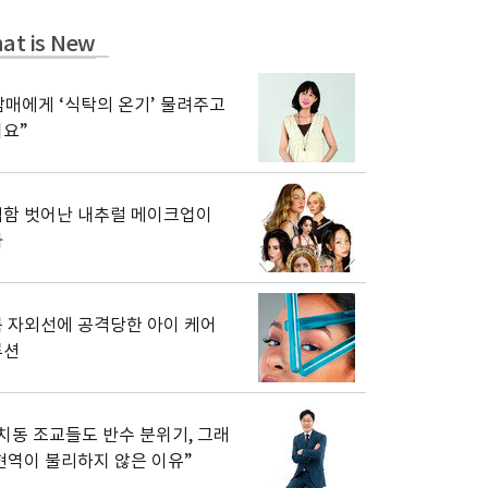
at is New
남매에게 ‘식탁의 온기’ 물려주고
요”
함 벗어난 내추럴 메이크업이
다
 자외선에 공격당한 아이 케어
루션
치동 조교들도 반수 분위기, 그래
현역이 불리하지 않은 이유”