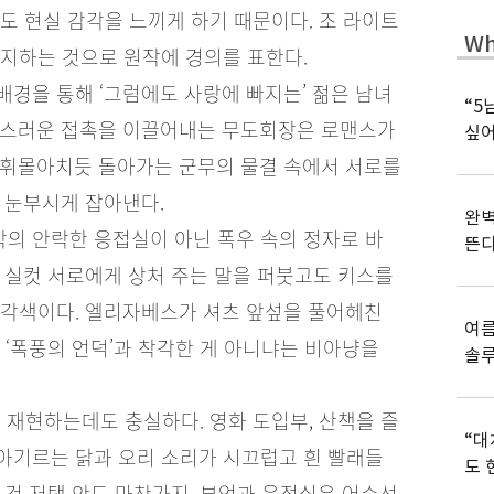
도 현실 감각을 느끼게 하기 때문이다. 조 라이트
Wh
지하는 것으로 원작에 경의를 표한다.
경을 통해 ‘그럼에도 사랑에 빠지는’ 젊은 남녀
“5
연스러운 접촉을 이끌어내는 무도회장은 로맨스가
싶어
 휘몰아치듯 돌아가는 군무의 물결 속에서 서로를
 눈부시게 잡아낸다.
완벽
의 안락한 응접실이 아닌 폭우 속의 정자로 바
뜬
 실컷 서로에게 상처 주는 말을 퍼붓고도 키스를
 각색이다. 엘리자베스가 셔츠 앞섶을 풀어헤친
여름
 ‘폭풍의 언덕’과 착각한 게 아니냐는 비아냥을
솔
 재현하는데도 충실하다. 영화 도입부, 산책을 즐
“대
아기르는 닭과 오리 소리가 시끄럽고 흰 빨래들
도 
 건 저택 안도 마찬가지. 부엌과 응접실은 어수선