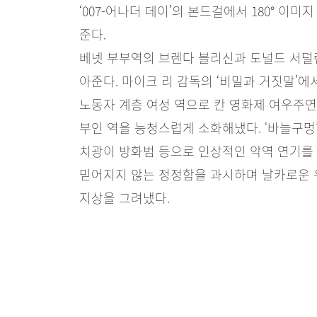
‘007-어나더 데이’의 본드걸에서 180° 이
준다.
베넷 부부역의 브렌다 블리신과 도널드 서덜
아준다. 마이크 리 감독의 ‘비밀과 거짓말’에
노동자 계층 여성 역으로 칸 영화제 여우주
부인 역을 능청스럽게 소화해냈다. ‘바늘구멍’
치광이 방화범 등으로 인상적인 악역 연기를
믿어지지 않는 정정함을 과시하며 날카로운 
지상을 그려냈다.
18세기 말 남자 쪽 집안의 반대로 결혼이 
를 치유하며 써내려간 이야기는 젊은 감독의
로 재탄생했다. 원작을 읽어보지 않아도 부담
낭만적인 가을밤의 벗으로 삼아보는 것도 좋