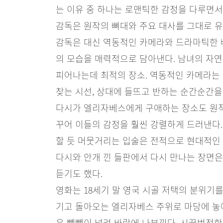
는 이유 중 하나는 로맨틱한 감정을 다루면서
감독은 원작의 뼈대와 주요 대사를 그대로 유
감독은 대신 역동적인 카메라와 드라마틱한 배
의 모습을 매력적으로 담아낸다. 남녀의 자
피어나는데 최적의 장소. 역동적인 카메라는
찾는 시선, 상대에 들뜨고 반하는 순간순간을
다시가 엘리자베스에게 구애하는 장소도 원작
꾸어 이들의 감정을 훨씬 강렬하게 드러낸다.
할 듯 머뭇거리는 입술은 전적으로 현대적인
다시와 안개 낀 들판에서 다시 만나는 장면은
듣기도 했다.
영화는 18세기 말 영국 시골 저택의 분위기를
기고 돌아오는 엘리자베스 주위로 마당에 놓
은 빽빽이 널려 바람에 나부낀다. 시끌벅적한