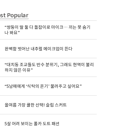
st Popular
“쌍둥이 딸 둘 다 돌잡이로 마이크… 끼는 못 숨기
나 봐요”
완벽함 벗어난 내추럴 메이크업이 뜬다
“대치동 조교들도 반수 분위기, 그래도 현역이 불리
하지 않은 이유”
“5남매에게 ‘식탁의 온기’ 물려주고 싶어요”
올여름 가장 쿨한 선택! 슬립 스커트
5살 어려 보이는 폴카 도트 패션