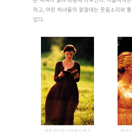
하고, 어린 처녀들의 깔깔대는 웃음소리와 
있다.
책을 읽으며 산책중인 베넷
베넷가