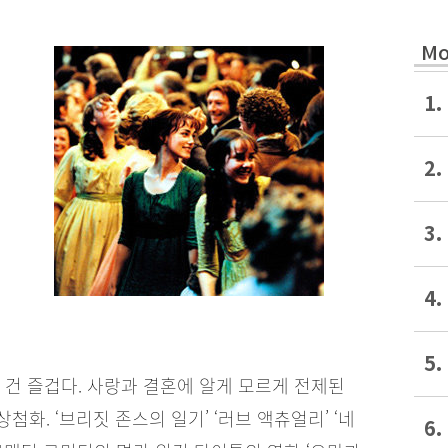
Mo
1.
2.
3.
4.
5.
 건 즐겁다. 사랑과 결혼에 알게 모르게 전제된
화. ‘브리짓 존스의 일기’ ‘러브 액츄얼리’ ‘네
6.