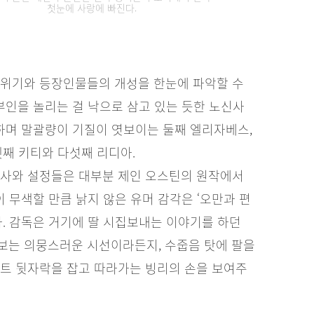
첫눈에 사랑에 빠진다.
분위기와 등장인물들의 개성을 한눈에 파악할 수
부인을 놀리는 걸 낙으로 삼고 있는 듯한 노신사
명하며 말괄량이 기질이 엿보이는 둘째 엘리자베스,
넷째 키티와 다섯째 리디아.
대사와 설정들은 대부분 제인 오스틴의 원작에서
 무색할 만큼 낡지 않은 유머 감각은 ‘오만과 편
다. 감독은 거기에 딸 시집보내는 이야기를 하던
보는 의뭉스러운 시선이라든지, 수줍음 탓에 팔을
커트 뒷자락을 잡고 따라가는 빙리의 손을 보여주