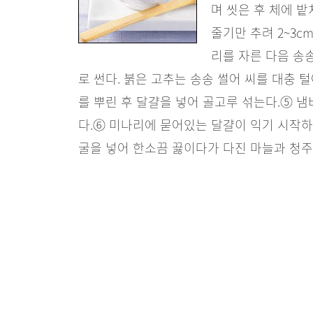
며 씻은 후 체에 밭
줄기만 추려 2~3c
리를 자른 다음 송
로 썬다. 붉은 고추는 송송 썰어 씨를 대충 
를 뿌린 후 달걀을 넣어 골고루 섞는다.
⑤ 냄
다.
⑥ 미나리에 묻어있는 달걀이 익기 시작하
굴을 넣어 한소끔 끓이다가 다진 마늘과 청주