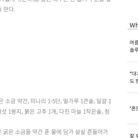
 만다.
Wh
여름
솔
“대
도 
굵은 소금 약간, 미나리 1-5단, 밀가루 1큰술, 달걀 1
‘혼
버섯 1봉지, 붉은 고추 1개, 다진 마늘 1작은술, 청
간
은 굵은 소금을 약간 푼 물에 담가 살살 흔들어가
잘 