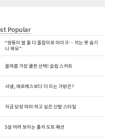
st Popular
“쌍둥이 딸 둘 다 돌잡이로 마이크… 끼는 못 숨기
나 봐요”
올여름 가장 쿨한 선택! 슬립 스커트
샤넬, 에르메스보다 더 뜨는 가방은?
지금 당장 따라 하고 싶은 단발 스타일
5살 어려 보이는 폴카 도트 패션