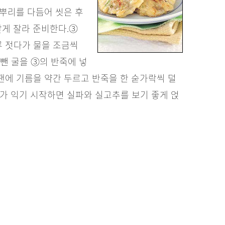
 뿌리를 다듬어 씻은 후
잘게 잘라 준비한다.
③
루 젓다가 물을 조금씩
 뺀 굴을 ③의 반죽에 넣
팬에 기름을 약간 두르고 반죽을 한 숟가락씩 덜
가 익기 시작하면 실파와 실고추를 보기 좋게 얹