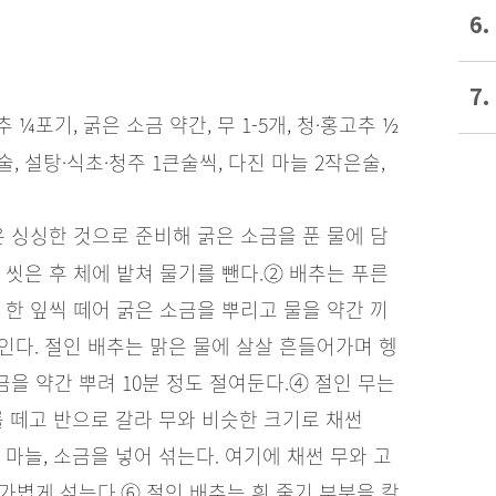
6.
7.
배추 ¼포기, 굵은 소금 약간, 무 1-5개, 청·홍고추 ½
술, 설탕·식초·청주 1큰술씩, 다진 마늘 2작은술,
은 싱싱한 것으로 준비해 굵은 소금을 푼 물에 담
씻은 후 체에 밭쳐 물기를 뺀다.
② 배추는 푸른
 한 잎씩 떼어 굵은 소금을 뿌리고 물을 약간 끼
절인다. 절인 배추는 맑은 물에 살살 흔들어가며 헹
금을 약간 뿌려 10분 정도 절여둔다.
④ 절인 무는
를 떼고 반으로 갈라 무와 비슷한 크기로 채썬
진 마늘, 소금을 넣어 섞는다. 여기에 채썬 무와 고
 가볍게 섞는다.
⑥ 절인 배추는 흰 줄기 부분을 칼