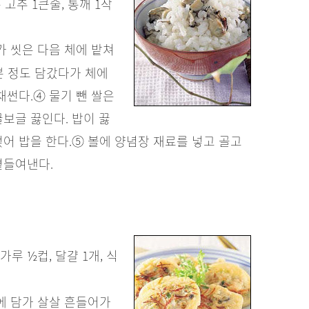
 고추 1큰술, 통깨 1작
가 씻은 다음 체에 밭쳐
분 정도 담갔다가 체에
채썬다.
④ 물기 뺀 쌀은
보글 끓인다. 밥이 끓
어 밥을 한다.
⑤ 볼에 양념장 재료를 넣고 골고
곁들여낸다.
밀가루 ½컵, 달걀 1개, 식
에 담가 살살 흔들어가