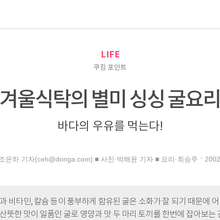
로
LIFE
쿠킹 포인트
겨울식탁의 별미 싱싱 굴요
바다의 우유를 먹는다!
2002
조은하 기자(ceh@donga.com) ■ 사진·박해윤 기자 ■ 요리·최승주
과 비타민, 칼슘 등이 풍부하게 함유된 굴은 소화가 잘 되기 때문에 어
산뜻한 맛이 일품인 굴로 영양과 맛 두 마리 토끼를 한번에 잡아보는 