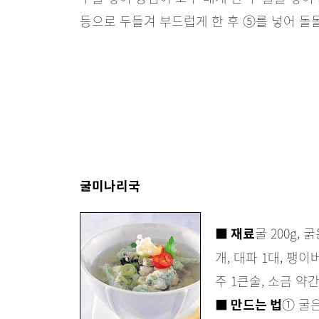
등으로 두들겨 부드럽게 한 후 ⑤를 넣어 돌돌
굴미나리국
굴 200g, 
■ 재료
개, 대파 1대, 팽이
주 1큰술, 소금 약
① 굴
■ 만드는 법