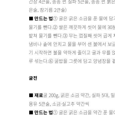
간장 4큰술, 송송 썬 실파 5큰술, 송송 썬 붉은
은술, 참기름 2큰술)
① 굴은 굵은 소금을 푼 물에 담
■ 만드는 법
물기를 뺀다.
② 쌀은 깨끗하게 씻어 물에 30
밭쳐 물기를 뺀다.
③ 무는 껍질째 씻어 곱게 
냄비나 솥에 안치고 물을 부어 센 불에서 보글
기 시작하면 불을 약하게 줄이고 굴과 무를 얹
루 섞는다.
⑥ 굴밥을 그릇에 담고 양념장을 
굴전
굴 200g, 굵은 소금 약간, 실파 5대, 
■ 재료
용유 5큰술, 소금·실고추 약간씩
① 굴은 굵은 소금을 약간 푼 물
■ 만드는 법