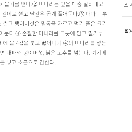
쳐 물기를 뺀다.
② 미나리는 잎을 대충 잘라내고
스 
m 길이로 썰고 달걀은 곱게 풀어둔다.
③ 대파는 뿌
송 썰고 팽이버섯은 밑동을 자르고 먹기 좋은 크기
올여
털어둔다.
④ 손질한 미나리를 그릇에 담고 밀가루
비에 물 4컵을 붓고 끓이다가 ④의 미나리를 넣는
면 대파와 팽이버섯, 붉은 고추를 넣는다. 여기에
를 넣고 소금으로 간한다.