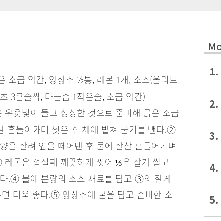
Mo
1.
 굵은 소금 약간, 양상추 ½통, 레몬 1개, 소스(올리브
식초 3큰술씩, 마늘즙 1작은술, 소금 약간)
2.
은 우윳빛이 돌고 싱싱한 것으로 준비해 굵은 소금
살 흔들어가며 씻은 후 체에 밭쳐 물기를 뺀다.
②
3.
양을 살려 잎을 떼어낸 후 물에 살살 흔들어가며
③ 레몬은 껍질째 깨끗하게 씻어 ⅓은 잘게 썰고
4.
다.
④ 볼에 분량의 소스 재료를 담고 ③의 잘게
면 더욱 좋다.
⑤ 양상추에 굴을 담고 준비한 소
5.