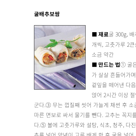
굴배추보쌈
굴 300g, 
■ 재료
개씩, 고춧가루 2큰
소금 약간
① 굴
■ 만드는 법
가 살살 흔들어가며 
겉잎을 떼어낸 다음
얹어 2시간 이상 
군다.
③ 무는 껍질째 씻어 가늘게 채썬 후 소
마른 면보로 싸서 물기를 뺀다. 고추는 꼭지
다.
⑤ 볼에 고춧가루와 설탕, 식초, 청주, 다
추를 넣어 양념이 고루 배게 한 후 굴을 넣어