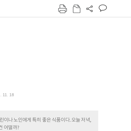
그인
회원가입
신동아
주간동아
여성동아
동아일보
리
. 11. 18
린이나 노인에게 특히 좋은 식품이다. 오늘 저녁,
건 어떨까?