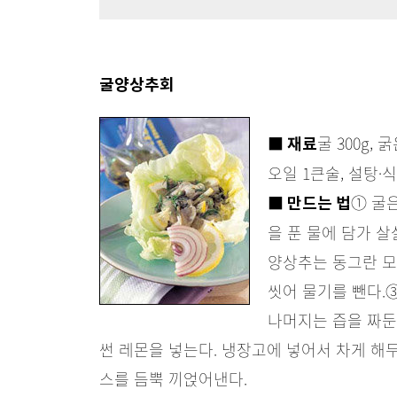
굴양상추회
굴 300g,
■ 재료
오일 1큰술, 설탕·
① 굴
■ 만드는 법
을 푼 물에 담가 살
양상추는 동그란 모
씻어 물기를 뺀다.
나머지는 즙을 짜둔
썬 레몬을 넣는다. 냉장고에 넣어서 차게 해두
스를 듬뿍 끼얹어낸다.