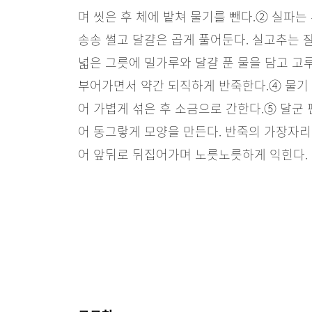
며 씻은 후 체에 밭쳐 물기를 뺀다.
② 실파는
송송 썰고 달걀은 곱게 풀어둔다. 실고추는 
넓은 그릇에 밀가루와 달걀 푼 물을 담고 고
부어가면서 약간 되직하게 반죽한다.
④ 물기
어 가볍게 섞은 후 소금으로 간한다.
⑤ 달군 
어 동그랗게 모양을 만든다. 반죽의 가장자리
어 앞뒤로 뒤집어가며 노릇노릇하게 익힌다.