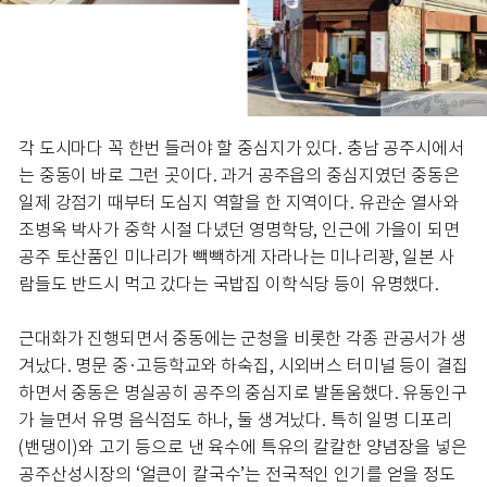
각 도시마다 꼭 한번 들러야 할 중심지가 있다. 충남 공주시에서
는 중동이 바로 그런 곳이다. 과거 공주읍의 중심지였던 중동은
일제 강점기 때부터 도심지 역할을 한 지역이다. 유관순 열사와
조병옥 박사가 중학 시절 다녔던 영명학당, 인근에 가을이 되면
공주 토산품인 미나리가 빽빽하게 자라나는 미나리꽝, 일본 사
람들도 반드시 먹고 갔다는 국밥집 이학식당 등이 유명했다.
근대화가 진행되면서 중동에는 군청을 비롯한 각종 관공서가 생
겨났다. 명문 중·고등학교와 하숙집, 시외버스 터미널 등이 결집
하면서 중동은 명실공히 공주의 중심지로 발돋움했다. 유동인구
가 늘면서 유명 음식점도 하나, 둘 생겨났다. 특히 일명 디포리
(밴댕이)와 고기 등으로 낸 육수에 특유의 칼칼한 양념장을 넣은
공주산성시장의 ‘얼큰이 칼국수’는 전국적인 인기를 얻을 정도