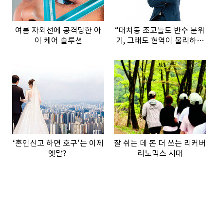
여름 자외선에 공격당한 아
“대치동 조교들도 반수 분위
이 케어 솔루션
기, 그래도 현역이 불리하지
않은 이유”
‘혼인신고 하면 호구’는 이제
잘 쉬는 데 돈 더 쓰는 리커버
옛말?
리노믹스 시대