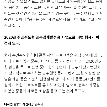
손꼽을 수 없을 정도로 많지만 유네스코 세계문화유산으로 등재
된 공산성과 송산리고분군, 천년 고찰 마곡사를 추천하고 싶다.
이들은 옛 선인의 숨결을 느낄 수 있는 곳이다. 공주 여행을 계획
중인 이들에게 “공주는 천천히 걸으면서 보아야 예쁘다”고 말해
주고 싶다.
2020년 주민주도형 골목경제활성화 사업으로 어떤 행사가 예
정돼 있나.
현재 주민주도형 ‘테마골목 사업’ 프로그램은 완성 단계에 있다.
이외 가로조명과 문주, 바닥조명 등 거리정비 사업이 2020년 6
월 완공을 목표로 진행 중이다. 또 1년 내내 공주시 상가번영회
가 정기적으로 주최하는 공주행복 플리마켓과 11월 도심형 방
탈출 게임 등은 꾸준히 진행할 예정이다. 이외 중동 147번지를
살리기 위한 프로젝트를 유치하고 있다. 앞으로 공주시의 중심
지였던 중동에 새로운 바람을 몰고 오는 것이 목표다.
디자인
김영화
사진제공
공주시