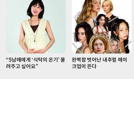
“5남매에게 ‘식탁의 온기’ 물
완벽함 벗어난 내추럴 메이
려주고 싶어요”
크업이 뜬다