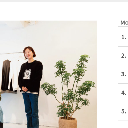
Mo
1.
2.
3.
4.
5.