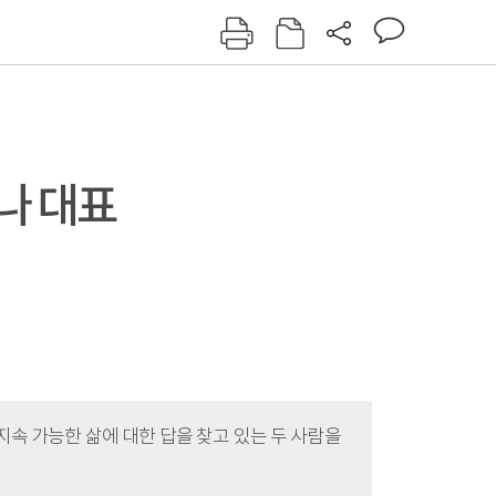
그인
회원가입
신동아
주간동아
여성동아
동아일보
나 대표
지속 가능한 삶에 대한 답을 찾고 있는 두 사람을