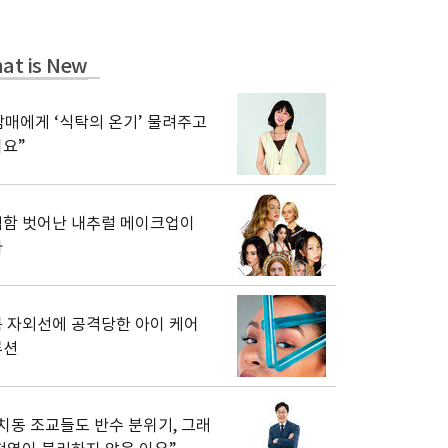
at is New
남매에게 ‘식탁의 온기’ 물려주고
요”
함 벗어난 내추럴 메이크업이
다
 자외선에 공격당한 아이 케어
루션
치동 조교들도 반수 분위기, 그래