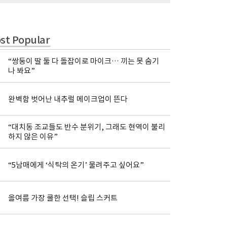
st Popular
“쌍둥이 딸 둘 다 돌잡이로 마이크… 끼는 못 숨기
나 봐요”
완벽함 벗어난 내추럴 메이크업이 뜬다
“대치동 조교들도 반수 분위기, 그래도 현역이 불리
하지 않은 이유”
“5남매에게 ‘식탁의 온기’ 물려주고 싶어요”
올여름 가장 쿨한 선택! 슬립 스커트