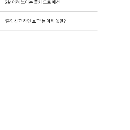
5살 어려 보이는 폴카 도트 패션
‘혼인신고 하면 호구’는 이제 옛말?