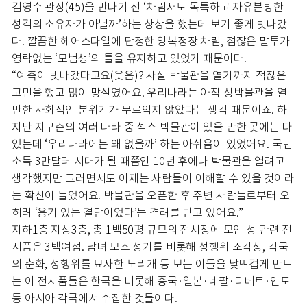
김영수 관장(45)을 만나기 전 ‘차림새도 독특하고 자유분방한
성격의 소유자가 아닐까’하는 상상을 했는데 보기 좋게 빗나갔
다. 깔끔한 헤어스타일에 단정한 양복정장 차림, 점잖은 말투가
영락없는 ‘모범생’의 틀을 유지하고 있었기 때문이다.
“예측이 빗나갔다고요(웃음)? 사실 박물관을 열기까지 적잖은
고민을 했고 많이 망설였어요. 우리나라는 아직 성박물관을 열
만한 사회적인 분위기가 무르익지 않았다는 생각 때문이죠. 하
지만 지구촌의 여러 나라 중 섹스 박물관이 있을 만한 곳에는 다
있는데 ‘우리나라에는 왜 없을까’ 하는 아쉬움이 있었어요. 국민
소득 3만달러 시대가 될 때쯤인 10년 후에나 박물관을 열려고
생각했지만 그러면서도 이제는 사람들이 이해할 수 있을 것이라
는 확신이 들었어요. 박물관을 오픈한 후 주변 사람들로부터 오
히려 ‘용기 있는 결단이었다’는 격려를 받고 있어요.”
지하1층 지상3층, 총 1백50평 규모의 전시장에 모인 성 관련 전
시품은 3백여점. 남녀 모조 성기를 비롯해 성행위 조각상, 각국
의 춘화, 성행위를 묘사한 노리개 등 보는 이들을 낯뜨겁게 만드
는 이 전시품들은 한국을 비롯해 중국·일본·네팔·티베트·인도
등 아시아 각국에서 수집한 것들이다.