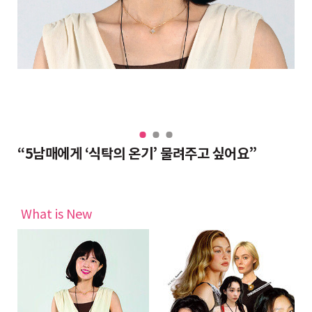
“대치동 조교들도 반수 분위기, 그래도 현역이 불리하지 않은 이유”
“5남매에게 ‘식탁의 온기’ 물려주고 싶어요”
완
What is New