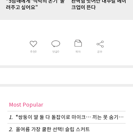
“5남매에게 ‘식탁의 온기’ 물
완벽함 벗어난 내추럴 메이
려주고 싶어요”
크업이 뜬다
추천
0
댓글
0
목차
공유
Most Popular
1.
“쌍둥이 딸 둘 다 돌잡이로 마이크… 끼는 못 숨기나 봐요”
2.
올여름 가장 쿨한 선택! 슬립 스커트