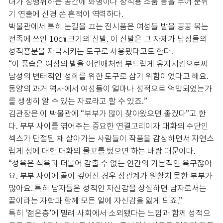
녀가 성행위하는 공간에 화병이나 장식용 소품 등을 두어 분위
기 연출에 신경 쓴 흔적이 역력하다.
박물관에서 특히 눈길을 끄는 전시품은 여성들 발을 꽁꽁 묶는
전족에 쓰인 10㎝ 크기의 신발. 이 신발은 그 자체가 남성들의
성적흥분을 자극시키는 도구로 사용됐다고도 한다.
“이 풍습은 여성의 발을 어린애처럼 부드럽게 유지시킴으로써
남성의 변태적인 성희를 위한 도구로 삼기 위함이었다고 해요.
동양의 과거 역사에서 여성들이 얼마나 성적으로 억압되었는가
를 생생히 알 수 있는 자료라고 할 수 있죠.”
김관장은 이 박물관에 “부부가 많이 찾아왔으면 좋겠다”고 한
다. 부부 사이를 엮어주는 중요한 연결고리이자 대화의 수단인
섹스가 단절된 채 살아가는 사람들이 작품을 감상하면서 자연스
럽게 성에 대한 대화의 물꼬를 텄으면 하는 바람 때문이다.
“성욕은 식욕과 더불어 감출 수 없는 인간의 기본적인 욕구잖아
요. 부부 사이에 골이 깊어진 경우 성관계가 원활치 못한 부부가
많아요. 특히 남자들은 성적인 자신감을 상실하면 남자로서는
끝이라는 자학과 함께 모든 일에 자신감을 잃게 되죠.”
특히 ‘젊은층’에 밀려 사회에서 소외됐다는 느낌과 함께 성적으