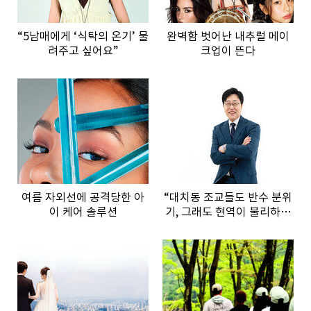
“5남매에게 ‘식탁의 온기’ 물
완벽함 벗어난 내추럴 메이
려주고 싶어요”
크업이 뜬다
여름 자외선에 공격당한 아
“대치동 조교들도 반수 분위
이 케어 솔루션
기, 그래도 현역이 불리하지
않은 이유”